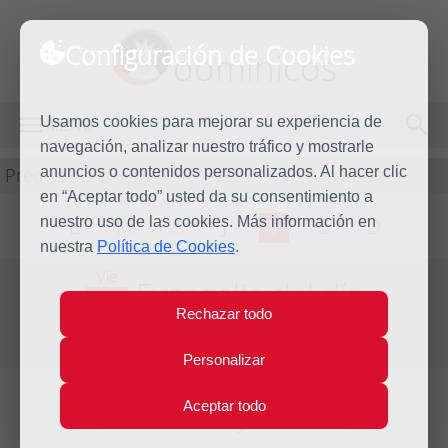
Configuración de Cookies
dominicos
Usamos cookies para mejorar su experiencia de
MENÚ
navegación, analizar nuestro tráfico y mostrarle
Predicación
anuncios o contenidos personalizados. Al hacer clic
en “Aceptar todo” usted da su consentimiento a
nuestro uso de las cookies. Más información en
L
M
X
J
V
S
D
nuestra
Política de Cookies
.
Vie
Evangelio del día
30
Rechazar todo
Dic
Octava de Navidad
2011
Personalizar
Aceptar todo
Lecturas del día y comentario