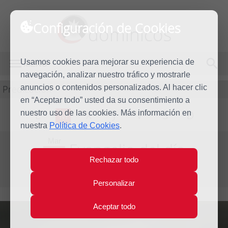
Configuración de Cookies
dominicos
Usamos cookies para mejorar su experiencia de
MENÚ
navegación, analizar nuestro tráfico y mostrarle
Predicación
anuncios o contenidos personalizados. Al hacer clic
en “Aceptar todo” usted da su consentimiento a
nuestro uso de las cookies. Más información en
L
M
X
J
V
S
D
nuestra
Política de Cookies
.
Mar
Evangelio del día
20
Rechazar todo
Dic
Cuarta semana de Adviento
2011
Personalizar
Aceptar todo