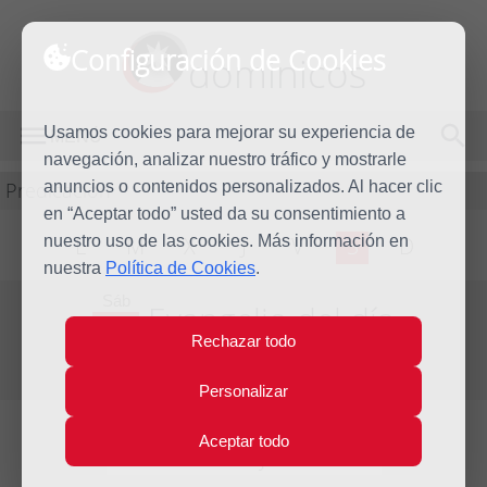
Configuración de Cookies
dominicos
Usamos cookies para mejorar su experiencia de
MENÚ
navegación, analizar nuestro tráfico y mostrarle
Predicación
anuncios o contenidos personalizados. Al hacer clic
en “Aceptar todo” usted da su consentimiento a
nuestro uso de las cookies. Más información en
L
M
X
J
V
S
D
nuestra
Política de Cookies
.
Sáb
Evangelio del día
7
Rechazar todo
Ene
Segunda semana de Navidad
2012
Personalizar
Aceptar todo
Lecturas del día y comentario