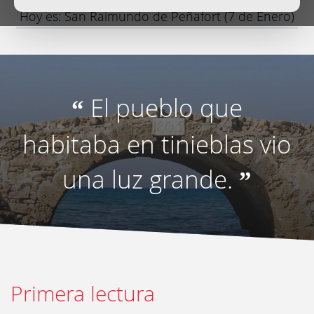
Hoy es: San Raimundo de Peñafort (7 de Enero)
El pueblo que
“
habitaba en tinieblas vio
una luz grande.
”
Primera lectura