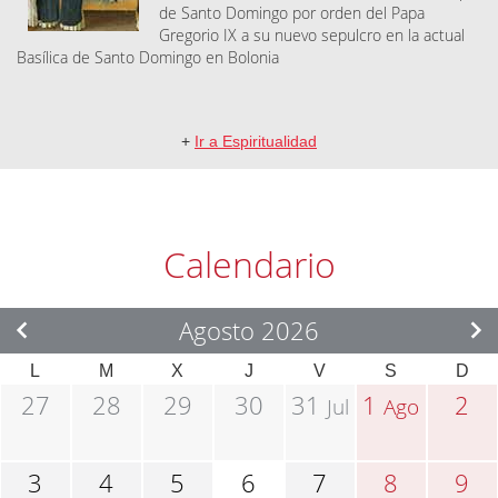
de Santo Domingo por orden del Papa
Gregorio IX a su nuevo sepulcro en la actual
Basílica de Santo Domingo en Bolonia
+
Ir a Espiritualidad
Calendario
Agosto 2026
L
M
X
J
V
S
D
27
28
29
30
31
1
2
Jul
Ago
3
4
5
6
7
8
9