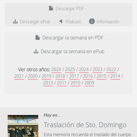
Descargar PDF
Descargar ePub
Podcast
Información
Descargar la semana en PDF
Descargar la semana en ePub
Ver otros años:
/
/
/
/
/
2026
2025
2024
2023
2022
/
/
/
/
/
/
/
/
2021
2020
2019
2018
2017
2016
2015
2014
/
/
/
2013
2011
2010
2009
Hoy es...
Traslación de Sto. Domingo
Esta memoria recuerda el traslado del cuerpo