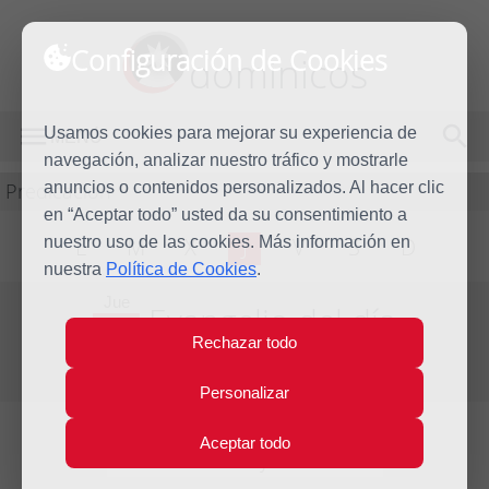
Configuración de Cookies
dominicos
Usamos cookies para mejorar su experiencia de
MENÚ
navegación, analizar nuestro tráfico y mostrarle
Predicación
anuncios o contenidos personalizados. Al hacer clic
en “Aceptar todo” usted da su consentimiento a
nuestro uso de las cookies. Más información en
L
M
X
J
V
S
D
nuestra
Política de Cookies
.
Jue
Evangelio del día
24
Rechazar todo
May
Séptima Semana de Pascua
2012
Personalizar
Aceptar todo
Lecturas del día y comentario