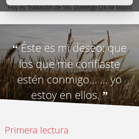
Hoy es: Traslación de Sto. Domingo (24 de Mayo)
Éste es mi deseo: que
“
los que me confiaste
estén conmigo… … yo
estoy en ellos.
”
Primera lectura