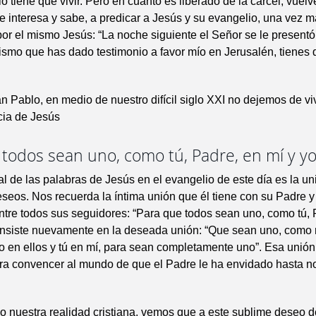
 tiene que vivir. Pero en cuanto es liberado de la cárcel, vuelve
le interesa y sabe, a predicar a Jesús y su evangelio, una vez
 por el mismo Jesús: “La noche siguiente el Señor se le presentó 
smo que has dado testimonio a favor mío en Jerusalén, tienes 
n Pablo, en medio de nuestro difícil siglo XXI no dejemos de viv
cia de Jesús
todos sean uno, como tú, Padre, en mí y yo
al de las palabras de Jesús en el evangelio de este día es la un
eseos. Nos recuerda la íntima unión que él tiene con su Padre y
ntre todos sus seguidores: “Para que todos sean uno, como tú, 
E insiste nuevamente en la deseada unión: “Que sean uno, como
 en ellos y tú en mí, para sean completamente uno”. Esa unión
ra convencer al mundo de que el Padre le ha envidado hasta n
 nuestra realidad cristiana, vemos que a este sublime deseo 