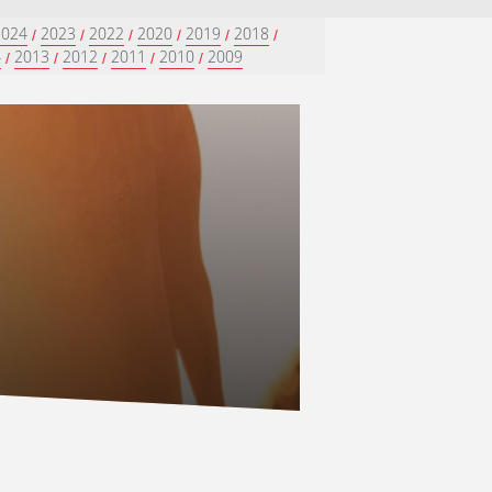
2024
2023
2022
2020
2019
2018
/
/
/
/
/
/
4
2013
2012
2011
2010
2009
/
/
/
/
/
”