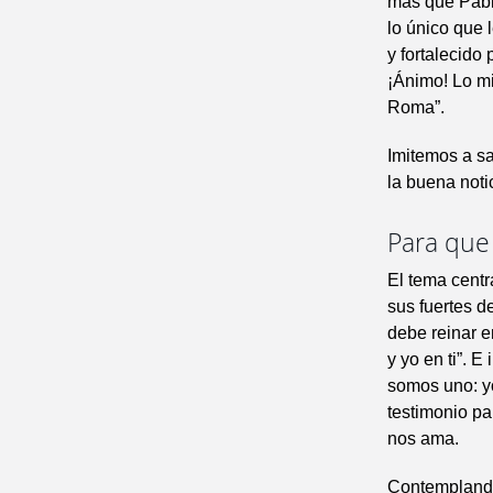
más que Pablo
lo único que 
y fortalecido
¡Ánimo! Lo mi
Roma”.
Imitemos a sa
la buena noti
Para que 
El tema centr
sus fuertes d
debe reinar e
y yo en ti”. 
somos uno: yo
testimonio pa
nos ama.
Contemplando