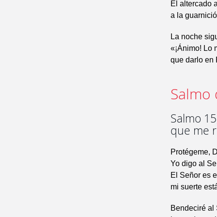
El altercado 
a la guarnició
La noche sigui
«¡Ánimo! Lo m
que darlo en
Salmo 
Salmo 15,
que me r
Protégeme, Di
Yo digo al Se
El Señor es e
mi suerte est
Bendeciré al