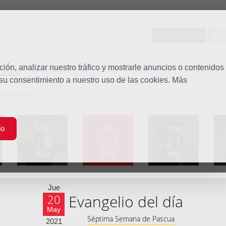
Entorno seguro
tudio
ón, analizar nuestro tráfico y mostrarle anuncios o contenidos
Quiénes somos
Misión
Vocaciones
Familia Dom
 su consentimiento a nuestro uso de las cookies. Más
na de Pascua
Mié
Jue
Vie
do
19
20
21
May
May
May
Jue
Evangelio del día
20
May
Séptima Semana de Pascua
2021