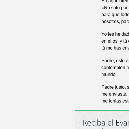
En aquel tiem
«No solo por 
para que todo
nosotros, par
Yo les he dad
en ellos, y 
tú me has en
Padre, este 
contemplen mi
mundo.
Padre justo, 
me enviaste. 
me tenías esté
Reciba el Eva