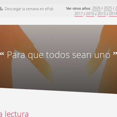
2026
2025
Descargar la semana en ePub
Ver otros años:
/
/
2017
2016
2015
201
/
/
/
Para que todos sean uno
“
a lectura