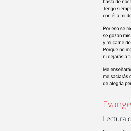
hasta de noc
Tengo siempr
con él a mi d
Por eso se me
se gozan mis
y mi carne d
Porque no me
ni dejarás a tu
Me enseñarás 
me saciarás d
de alegría pe
Evangel
Lectura d