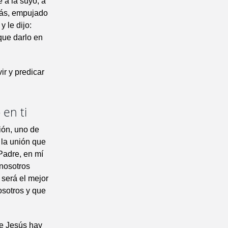
 a la suyo, a
 más, empujado
y le dijo:
que darlo en
ir y predicar
 en ti
ión, uno de
 la unión que
Padre, en mí
 nosotros
 será el mejor
osotros y que
de Jesús hay