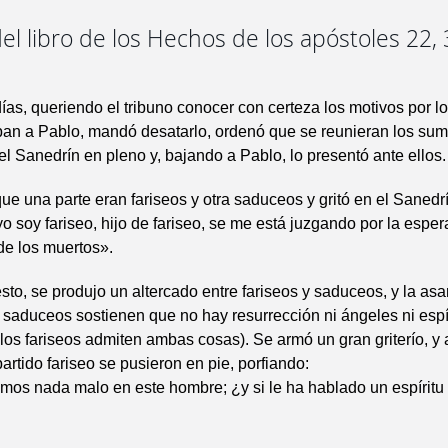
el libro de los Hechos de los apóstoles 22, 3
ías, queriendo el tribuno conocer con certeza los motivos por l
ban a Pablo, mandó desatarlo, ordenó que se reunieran los su
el Sanedrín en pleno y, bajando a Pablo, lo presentó ante ellos.
ue una parte eran fariseos y otra saduceos y gritó en el Sanedrí
 soy fariseo, hijo de fariseo, se me está juzgando por la esper
de los muertos».
sto, se produjo un altercado entre fariseos y saduceos, y la a
s saduceos sostienen que no hay resurrección ni ángeles ni espír
los fariseos admiten ambas cosas). Se armó un gran griterío, y
partido fariseo se pusieron en pie, porfiando:
os nada malo en este hombre; ¿y si le ha hablado un espíritu