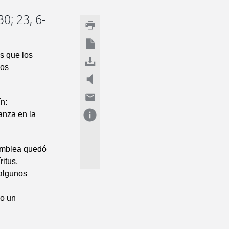
0; 23, 6-
os que los
mos
n:
anza en la
samblea quedó
itus,
 algunos
 o un