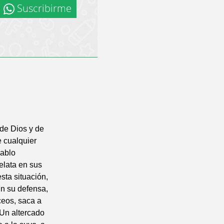
Suscribirme
de Dios y de
e cualquier
Pablo
elata en sus
sta situación,
En su defensa,
ceos, saca a
. Un altercado