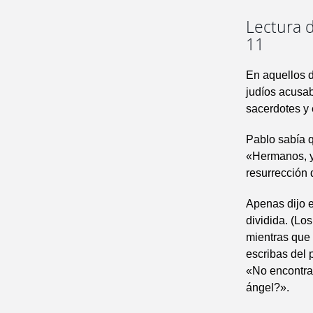
Lectura d
11
En aquellos d
judíos acusa
sacerdotes y 
Pablo sabía q
«Hermanos, yo
resurrección 
Apenas dijo e
dividida. (Lo
mientras que 
escribas del 
«No encontram
ángel?».