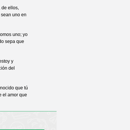
 de ellos,
n sean uno en
 somos uno; yo
ndo sepa que
estoy y
ción del
onocido que tú
e el amor que