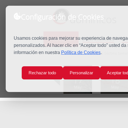
Configuración de Cookies
dominicos
Predicación
Espiritualidad
Es
Usamos cookies para mejorar su experiencia de navegaci
personalizados. Al hacer clic en “Aceptar todo” usted da
información en nuestra
Política de Cookies
.
Inicio
Predicación
Jueves de la Séptima Sema
Lun
Mar
Rechazar todo
Personalizar
Aceptar to
17
18
May
May