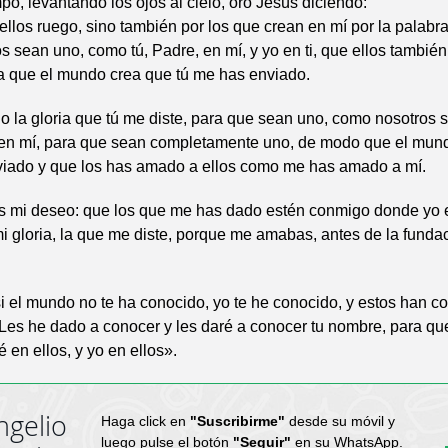
po, levantando los ojos al cielo, oró Jesús diciendo:
ellos ruego, sino también por los que crean en mí por la palabra
s sean uno, como tú, Padre, en mí, y yo en ti, que ellos tambié
a que el mundo crea que tú me has enviado.
o la gloria que tú me diste, para que sean uno, como nosotros
tú en mí, para que sean completamente uno, de modo que el mu
viado y que los has amado a ellos como me has amado a mí.
es mi deseo: que los que me has dado estén conmigo donde yo 
 gloria, la que me diste, porque me amabas, antes de la funda
si el mundo no te ha conocido, yo te he conocido, y estos han c
Les he dado a conocer y les daré a conocer tu nombre, para qu
 en ellos, y yo en ellos».
ngelio
Haga click en
"Suscribirme"
desde su móvil y
luego pulse el botón
"Seguir"
en su WhatsApp.