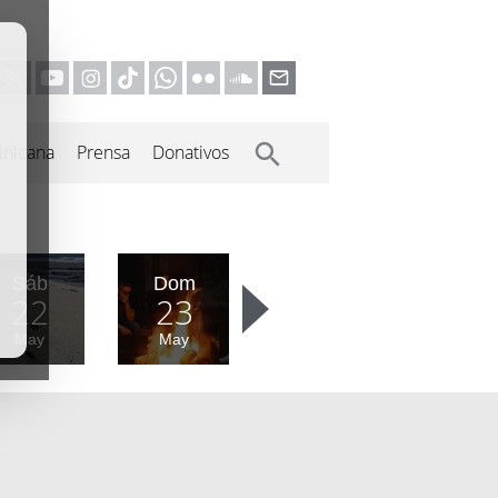
inicana
Prensa
Donativos
Sáb
Dom
22
23
May
May