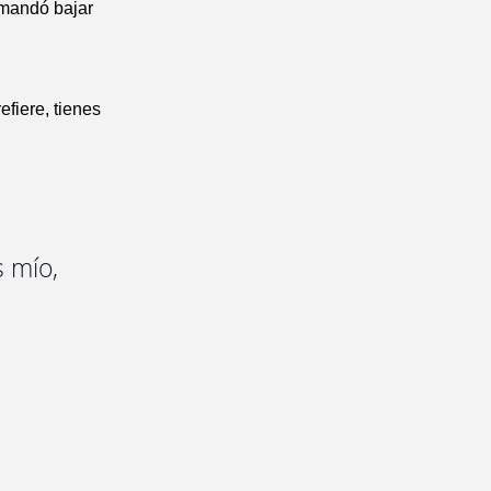
 mandó bajar
fiere, tienes
s mío,