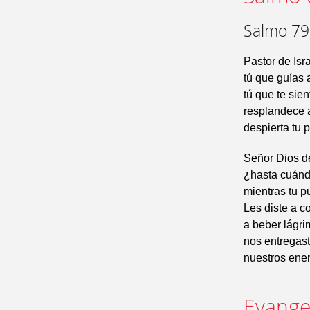
Salmo 79,
Pastor de Isr
tú que guías
tú que te sie
resplandece 
despierta tu 
Señor Dios de
¿hasta cuánd
mientras tu p
Les diste a c
a beber lágri
nos entregast
nuestros enem
Evangel