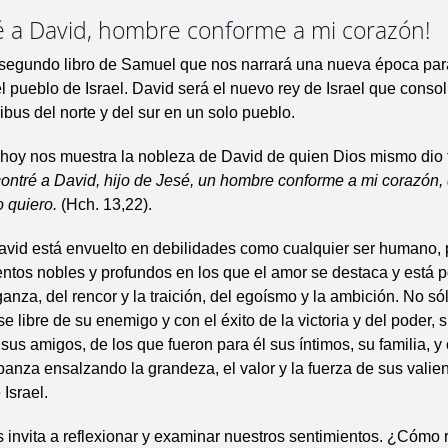
é a David, hombre conforme a mi corazón!
segundo libro de Samuel que nos narrará una nueva época par
 pueblo de Israel. David será el nuevo rey de Israel que consol
ribus del norte y del sur en un solo pueblo.
 hoy nos muestra la nobleza de David de quien Dios mismo dio 
ontré a David, hijo de Jesé, un hombre conforme a mi corazón,
o quiero.
(Hch. 13,22).
vid está envuelto en debilidades como cualquier ser humano, 
ntos nobles y profundos en los que el amor se destaca y está 
ganza, del rencor y la traición, del egoísmo y la ambición. No só
e libre de su enemigo y con el éxito de la victoria y del poder, s
 sus amigos, de los que fueron para él sus íntimos, su familia, y
anza ensalzando la grandeza, el valor y la fuerza de sus valie
e Israel.
s invita a reflexionar y examinar nuestros sentimientos. ¿Cóm