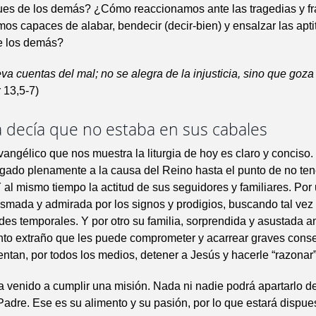
ques de los demás? ¿Cómo reaccionamos ante las tragedias y fr
 capaces de alabar, bendecir (decir-bien) y ensalzar las apti
e los demás?
eva cuentas del mal; no se alegra de la injusticia, sino que goza
 13,5-7)
a decía que no estaba en sus cabales
vangélico que nos muestra la liturgia de hoy es claro y conciso
gado plenamente a la causa del Reino hasta el punto de no ten
 al mismo tiempo la actitud de sus seguidores y familiares. Por 
smada y admirada por los signos y prodigios, buscando tal vez 
es temporales. Y por otro su familia, sorprendida y asustada a
to extraño que les puede comprometer y acarrear graves cons
tentan, por todos los medios, detener a Jesús y hacerle “razonar”
 venido a cumplir una misión. Nada ni nadie podrá apartarlo de
Padre. Ese es su alimento y su pasión, por lo que estará dispue