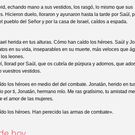
id, echando mano a sus vestidos, los rasgó, lo mismo que sus
 Hicieron duelo, lloraron y ayunaron hasta la tarde por Saúl, p
el pueblo del Señor y por la casa de Israel, caídos a espada.
srael herida en tus alturas. Cómo han caído los héroes. Saúl y J
tos en su vida, inseparables en su muerte, más veloces que ág
 los leones.
el, llorad por Saúl, que os cubría de púrpura y adornos, que ad
o vuestros vestidos.
o los héroes en medio del del combate. Jonatán, herido en tus
 por ti, Jonatán, hermano mío. Me ras gratísimo, tu amistad me
 el amor de las mujeres.
do los héroes. Han perecido las armas de combate».
de hoy