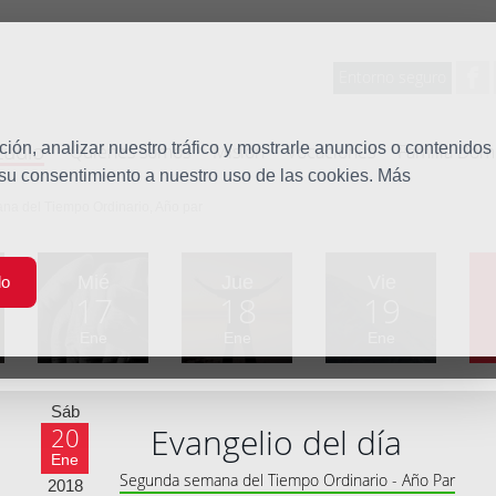
Entorno seguro
tudio
ón, analizar nuestro tráfico y mostrarle anuncios o contenidos
Quiénes somos
Misión
Vocaciones
Familia Dom
 su consentimiento a nuestro uso de las cookies. Más
a del Tiempo Ordinario, Año par
Mié
Jue
Vie
do
17
18
19
Ene
Ene
Ene
Sáb
Evangelio del día
20
Ene
Segunda semana del Tiempo Ordinario - Año Par
2018