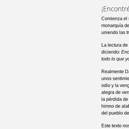
¡Encontr
Comienza el 
monarquía del
uniendo las t
La lectura de
diciendo:
Enc
todo lo que y
Realmente Da
unos sentimie
odio y la ven
alegra de vers
la pérdida de
himno de alab
del pueblo d
Este texto no