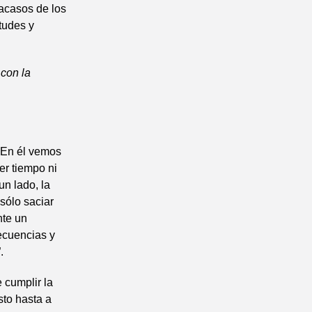
acasos de los
tudes y
 con la
. En él vemos
er tiempo ni
un lado, la
sólo saciar
nte un
ecuencias y
.
 cumplir la
sto hasta a