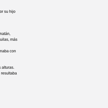
or su hijo
onatán,
uilas, más
ornaba con
 alturas.
 resultaba