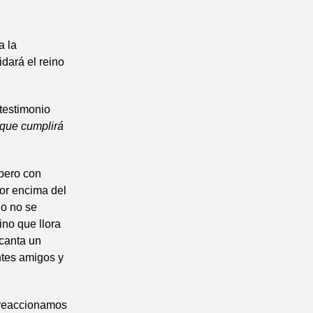
a la
idará el reino
testimonio
 que cumplirá
pero con
por encima del
lo no se
ino que llora
 canta un
ntes amigos y
o reaccionamos