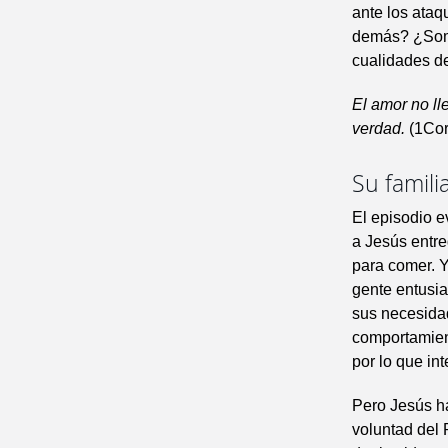
ante los ata
demás? ¿Somos
cualidades d
El amor no ll
verdad.
(1Cor
Su famili
El episodio e
a Jesús entre
para comer. Y
gente entusia
sus necesidad
comportamien
por lo que in
Pero Jesús ha
voluntad del 