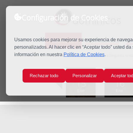
Configuración de Cookies
dominicos
Predicación
Espiritualidad
Es
Usamos cookies para mejorar su experiencia de navegaci
personalizados. Al hacer clic en “Aceptar todo” usted da
información en nuestra
Política de Cookies
.
Inicio
Predicación
Sábado de la Segunda seman
Lun
Mar
Rechazar todo
Personalizar
Aceptar to
15
16
Ene
Ene