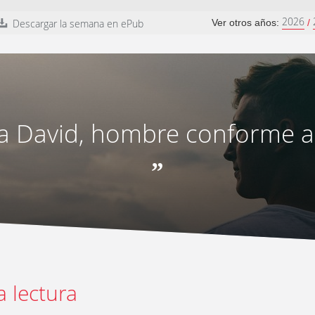
2026
Descargar la semana en ePub
Ver otros años:
/
 a David, hombre conforme a
”
a lectura