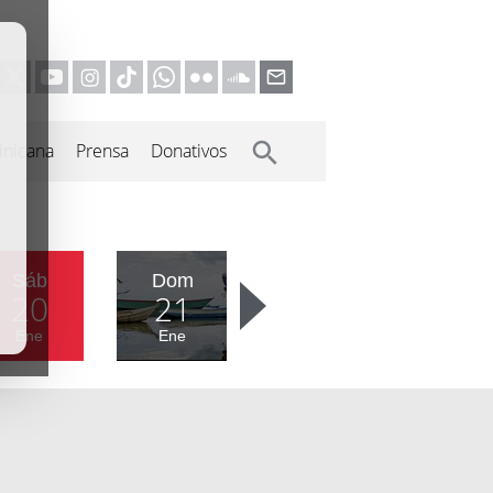
inicana
Prensa
Donativos
Sáb
Dom
20
21
Ene
Ene