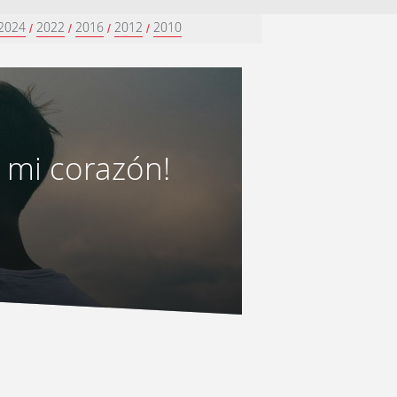
2024
2022
2016
2012
2010
/
/
/
/
 mi corazón!