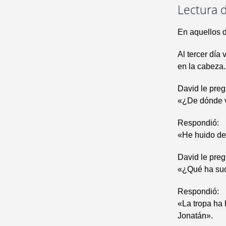
Lectura d
En aquellos d
Al tercer día
en la cabeza. 
David le preg
«¿De dónde 
Respondió:
«He huido de
David le pre
«¿Qué ha su
Respondió:
«La tropa ha 
Jonatán».