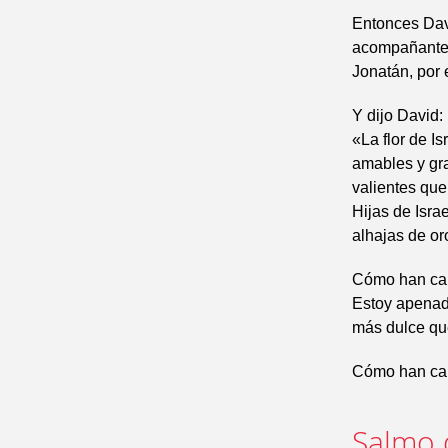
Entonces Dav
acompañantes.
Jonatán, por 
Y dijo David:
«La flor de I
amables y gra
valientes que
Hijas de Isra
alhajas de or
Cómo han caíd
Estoy apenado
más dulce que
Cómo han caí
Salmo 