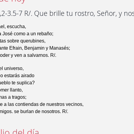
2-3.5-7 R/. Que brille tu rostro, Señor, y no
ael, escucha,
 a José como a un rebaño;
ntas sobre querubines,
ante Efrain, Benjamin y Manasés;
poder y ven a salvarnos. R/.
l universo,
o estarás airado
ueblo te suplica?
omer llanto,
mas a tragos;
e a las contiendas de nuestros vecinos,
igos. se burlan de nosotros. R/.
io del día