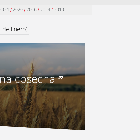
2024
2020
2016
2014
2010
/
/
/
/
4 de Enero)
una cosecha
”