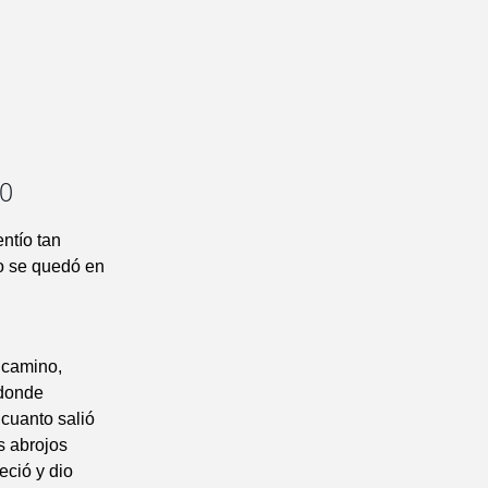
20
ntío tan
ío se quedó en
 camino,
 donde
 cuanto salió
os abrojos
eció y dio