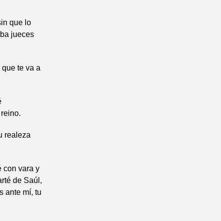
sin que lo
aba jueces
 que te va a
é
reino.
u realeza
é con vara y
rté de Saúl,
 ante mí, tu