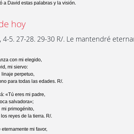
ó a David estas palabras y la visión.
de hoy
, 4-5. 27-28. 29-30 R/. Le mantendré etern
anza con mi elegido,
id, mi siervo:
 linaje perpetuo,
rono para todas las edades. R/.
á: «Tú eres mi padre,
Roca salvadora»;
 mi primogénito,
los reyes de la tierra. R/.
 eternamente mi favor,