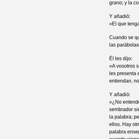
grano; y la c
Y añadió:
«El que tenga
Cuando se que
las parábolas
Él les dijo:
«A vosotros s
les presenta 
entiendan, n
Y añadió:
«¿No entendé
sembrador si
la palabra; p
ellos. Hay ot
palabra enseg