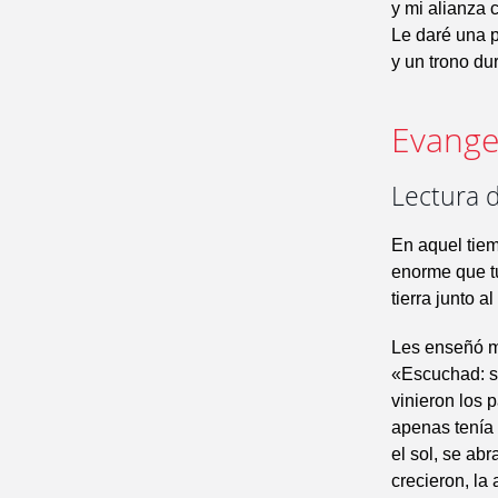
y mi alianza 
Le daré una 
y un trono du
Evangel
Lectura 
En aquel tiem
enorme que tu
tierra junto al
Les enseñó m
«Escuchad: sa
vinieron los 
apenas tenía 
el sol, se abr
crecieron, la