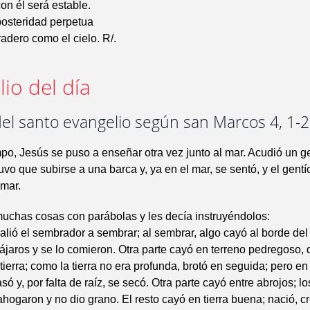
con él será estable.
posteridad perpetua
radero como el cielo. R/.
io del día
del santo evangelio según san Marcos 4, 1-
po, Jesús se puso a enseñar otra vez junto al mar. Acudió un ge
vo que subirse a una barca y, ya en el mar, se sentó, y el gent
 mar.
uchas cosas con parábolas y les decía instruyéndolos:
lió el sembrador a sembrar; al sembrar, algo cayó al borde del
pájaros y se lo comieron. Otra parte cayó en terreno pedregoso,
tierra; como la tierra no era profunda, brotó en seguida; pero en
asó y, por falta de raíz, se secó. Otra parte cayó entre abrojos; l
 ahogaron y no dio grano. El resto cayó en tierra buena; nació, cr