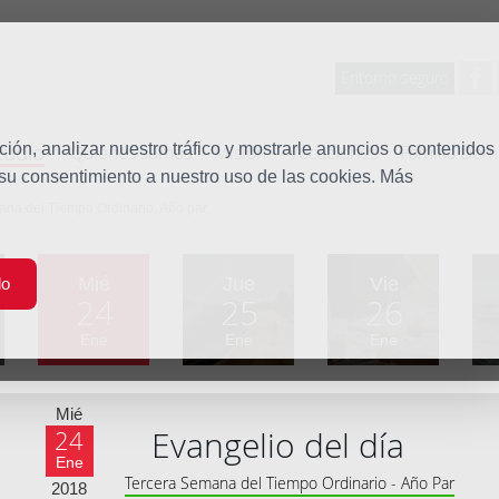
Entorno seguro
tudio
ón, analizar nuestro tráfico y mostrarle anuncios o contenidos
Quiénes somos
Misión
Vocaciones
Familia Dom
 su consentimiento a nuestro uso de las cookies. Más
ana del Tiempo Ordinario, Año par
Mié
Jue
Vie
do
24
25
26
Ene
Ene
Ene
Mié
Evangelio del día
24
Ene
Tercera Semana del Tiempo Ordinario - Año Par
2018