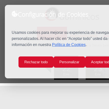
Configuración de Cookies
dominicos
Predicación
Espiritualidad
Es
Usamos cookies para mejorar su experiencia de navegaci
personalizados. Al hacer clic en “Aceptar todo” usted da
información en nuestra
Política de Cookies
.
Inicio
Predicación
Miércoles de la Tercera Sem
Lun
Mar
Rechazar todo
Personalizar
Aceptar to
22
23
Ene
Ene