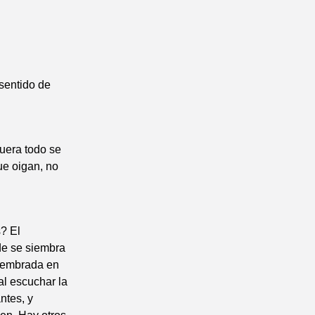
sentido de
fuera todo se
ue oigan, no
? El
de se siembra
 sembrada en
al escuchar la
ntes, y