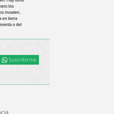
en. Hay otros
pero los
los invaden,
 en tierra
esenta o del
Suscribirme
ncia