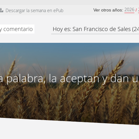
2026
Descargar la semana en ePub
Ver otros años:
/
 y comentario
Hoy es: San Francisco de Sales (2
a palabra, la aceptan y dan 