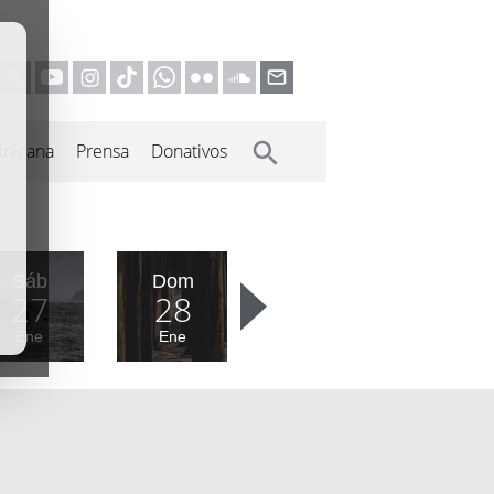
inicana
Prensa
Donativos
Sáb
Dom
27
28
Ene
Ene