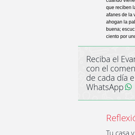
cuando viene 
que reciben l
afanes de la 
ahogan la pal
buena; escuch
ciento por un
Reciba el Eva
con el comen
de cada día 
WhatsApp
Reflexi
Tu casa 