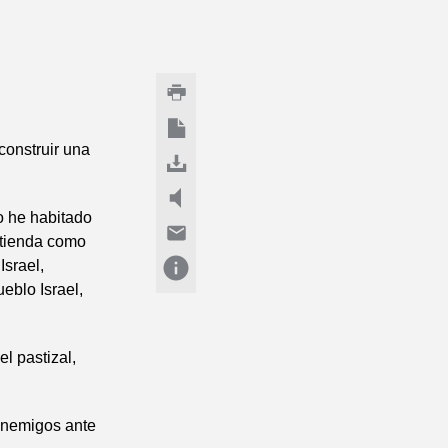
construir una
no he habitado
 tienda como
Israel,
eblo Israel,
el pastizal,
 enemigos ante