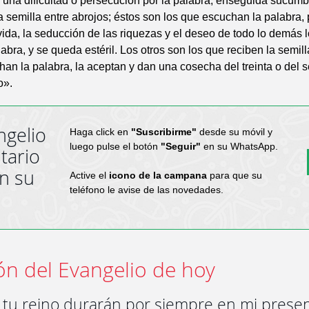
una dificultad o persecución por la palabra, enseguida sucumb
a semilla entre abrojos; éstos son los que escuchan la palabra, 
vida, la seducción de las riquezas y el deseo de todo lo demás 
abra, y se queda estéril. Los otros son los que reciben la semilla
an la palabra, la aceptan y dan una cosecha del treinta o del s
o».
ngelio
Haga click en
"Suscribirme"
desde su móvil y
luego pulse el botón
"Seguir"
en su WhatsApp.
tario
en su
Active el
icono de la campana
para que su
teléfono le avise de las novedades.
ón del Evangelio de hoy
y tu reino durarán por siempre en mi prese