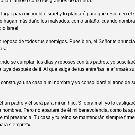
cho tan famoso como los grandes de la tierra.
lugar para mi pueblo Israel y lo plantaré para que resida en él 
i le hagan más daño los malvados, como antaño, cuando nombr
lo Israel.
do reposo de todos tus enemigos. Pues bien, el Señor te anuncia
casa.
ando se cumplan tus días y reposes con tus padres, yo suscitar
tuya después de ti. Al que salga de tus entrañas le afirmaré su 
 construya una casa a mi nombre y yo consolidaré el trono de s
.
l un padre y él será para mí un hijo. Si obra mal, yo lo castigar
 hombres. Pero no apartaré de él mi benevolencia, como la apa
de mi presencia. Tu casa y tu reino se mantendrán siempre firmes
para siempre”».