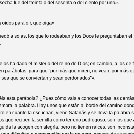
osecha fue del treinta o del sesenta o del ciento por uno».
 oídos para oír, que oiga».
dó a solas, los que lo rodeaban y los Doce le preguntaban el 
.
e os ha dado el misterio del reino de Dios; en cambio, a los de 
en parábolas, para que “por más que miren, no vean, por más q
o sea que se conviertan y sean perdonados”».
is esta parábola? ¿Pues cómo vais a conocer todas las demás
embra la palabra. Hay unos que están al borde del camino don
ero en cuanto la escuchan, viene Satanás y se lleva la palabra
ros que reciben la semilla como terreno pedregoso; son los que 
uida la acogen con alegría, pero no tienen raíces, son inconsta