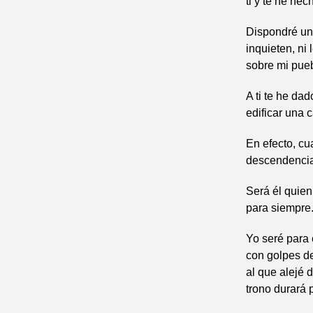
ti y te he he
Dispondré un 
inquieten, n
sobre mi pueb
A ti te he da
edificar una 
En efecto, cu
descendencia 
Será él quien
para siempre
Yo seré para é
con golpes de
al que alejé 
trono durará 