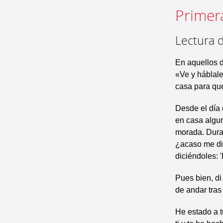
Primer
Lectura d
En aquellos d
«Ve y háblale
casa para qu
Desde el día 
en casa algun
morada. Duran
¿acaso me dir
diciéndoles: 
Pues bien, di
de andar tras
He estado a t