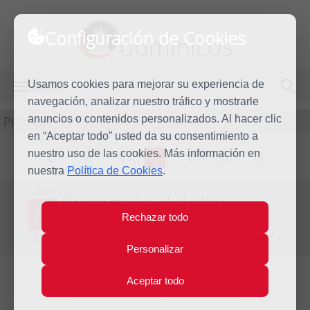
Configuración de Cookies
dominicos
Usamos cookies para mejorar su experiencia de
MENÚ
navegación, analizar nuestro tráfico y mostrarle
Predicación
anuncios o contenidos personalizados. Al hacer clic
en “Aceptar todo” usted da su consentimiento a
nuestro uso de las cookies. Más información en
L
M
X
J
V
S
D
nuestra
Política de Cookies
.
Jue
Evangelio del día
25
Rechazar todo
Ene
Tercera Semana del Tiempo Ordinario - Año Par
2018
Personalizar
Aceptar todo
Lecturas del día y comentario