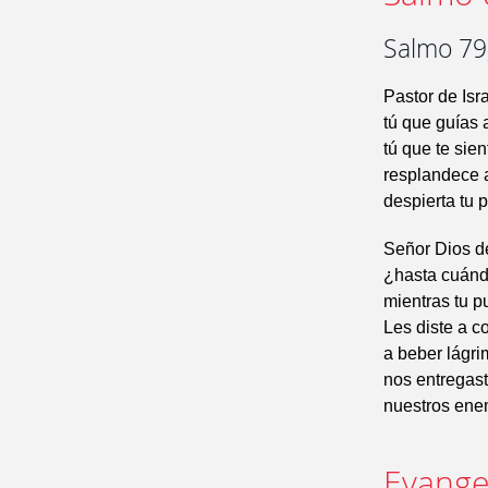
Salmo 79,
Pastor de Isr
tú que guías
tú que te sie
resplandece 
despierta tu 
Señor Dios de
¿hasta cuánd
mientras tu p
Les diste a c
a beber lágri
nos entregast
nuestros enem
Evangel