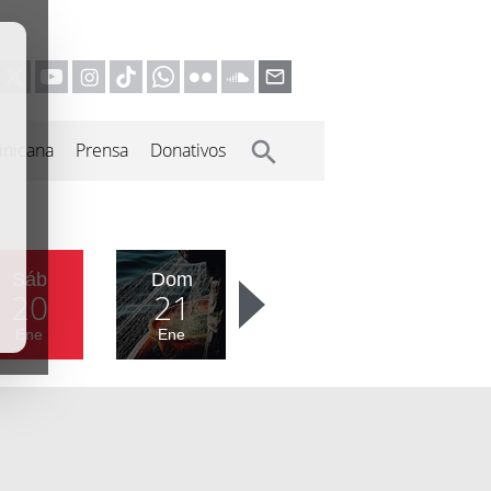
inicana
Prensa
Donativos
Sáb
Dom
20
21
Ene
Ene