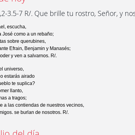
2-3.5-7 R/. Que brille tu rostro, Señor, y no
ael, escucha,
 a José como a un rebaño;
ntas sobre querubines,
ante Efrain, Benjamin y Manasés;
poder y ven a salvarnos. R/.
l universo,
o estarás airado
ueblo te suplica?
omer llanto,
mas a tragos;
e a las contiendas de nuestros vecinos,
igos. se burlan de nosotros. R/.
io del día