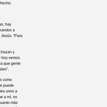
 hecho.
as, hay
puestos a
n Jesús. “Para
echazan y
de hoy vemos
 la que gente
les”.
ús como
se puede
pies unos a
e a mí, no
cuanto más