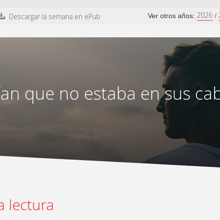
2026
Descargar la semana en ePub
Ver otros años:
/
an que no estaba en sus ca
a lectura