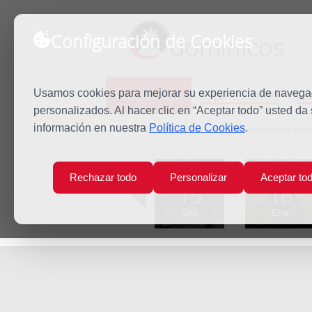
Configuración de Cookies
dominicos
Predicación
Espiritualidad
Es
Usamos cookies para mejorar su experiencia de navegaci
personalizados. Al hacer clic en “Aceptar todo” usted da
información en nuestra
Política de Cookies
.
Inicio
Predicación
Sábado de la Segunda seman
Lun
Mar
Rechazar todo
Personalizar
Aceptar to
15
16
Ene
Ene