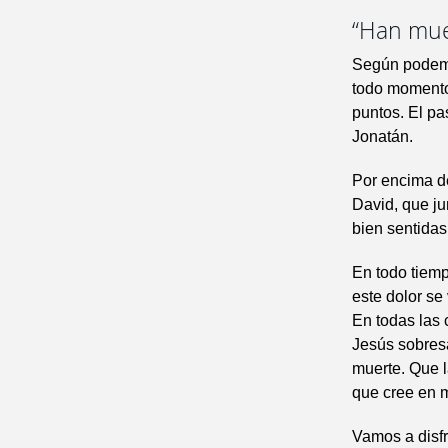
“Han muer
Según podemo
todo momento
puntos. El pa
Jonatán.
Por encima de
David, que ju
bien sentidas
En todo tiemp
este dolor se
En todas las 
Jesús sobres
muerte. Que l
que cree en m
Vamos a disfr