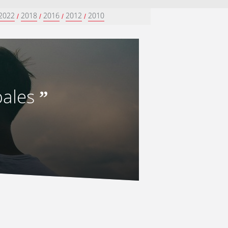
2022
2018
2016
2012
2010
/
/
/
/
bales
”