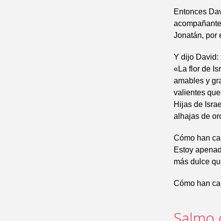
Entonces Dav
acompañantes.
Jonatán, por 
Y dijo David:
«La flor de I
amables y gra
valientes que
Hijas de Isra
alhajas de or
Cómo han caíd
Estoy apenado
más dulce que
Cómo han caí
Salmo 