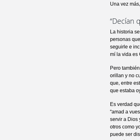
Una vez más,
“Decían 
La historia s
personas que
seguirle e in
mí la vida es 
Pero también,
orillan y no 
que, entre es
que estaba o
Es verdad qu
“amad a vuest
servir a Dios
otros como yo
puede ser di