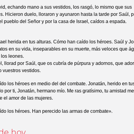
id, echando mano a sus vestidos, los rasgó, lo mismo que sus
 Hicieron duelo, lloraron y ayunaron hasta la tarde por Saúl, p
el pueblo del Señor y por la casa de Israel, caídos a espada.
srael herida en tus alturas. Cómo han caído los héroes. Saúl y J
tos en su vida, inseparables en su muerte, más veloces que ág
 los leones.
el, llorad por Saúl, que os cubría de púrpura y adornos, que ad
o vuestros vestidos.
o los héroes en medio del del combate. Jonatán, herido en tus
 por ti, Jonatán, hermano mío. Me ras gratísimo, tu amistad me
 el amor de las mujeres.
do los héroes. Han perecido las armas de combate».
de hoy