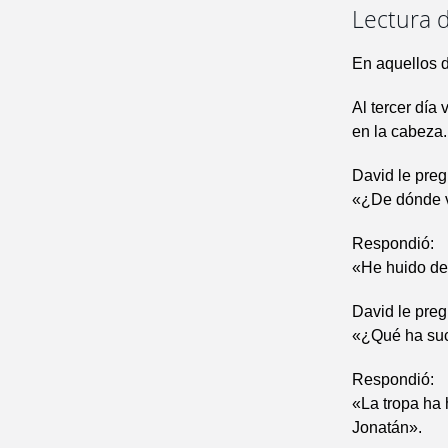
Lectura d
En aquellos d
Al tercer día
en la cabeza. 
David le preg
«¿De dónde 
Respondió:
«He huido de
David le pre
«¿Qué ha su
Respondió:
«La tropa ha 
Jonatán».