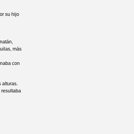
or su hijo
onatán,
uilas, más
ornaba con
 alturas.
 resultaba