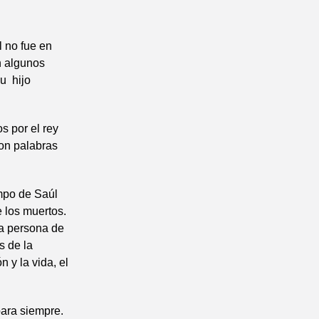
 no fue en
 algunos
su hijo
s por el rey
con palabras
empo de Saúl
e los muertos.
la persona de
s de la
 y la vida, el
para siempre.