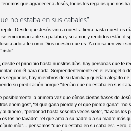
 tenemos que agradecer a Jesús, todos los regalos que nos ha
que no estaba en sus cabales”
e repite. Desde que Jesús vino a nuestra tierra hasta nuestros dí
 se emocionan ante su palabra y su amor, y rendidos están dis
cluso a adorarle como Dios nuestro que es. Ya no saben vivir si
Cristo”.
 desde el principio hasta nuestros días, hay personas que le r
cuentan con él para nada. Sorprendentemente en el evangelio 
tos segundos, hay miembros de su familia y querían alejarlo de
yendo su predicación porque “decían que no estaba en sus caba
e posiblemente la primera vez que oímos ciertas frases de Jes
ros enemigos”, “el que gana pierde y el que pierde gana”, “no 
 y al dinero”, “perdonad hasta sesenta veces siete”, “lavaos los 
 os los he lavado”, “el que ama a su padre o a su madre más qu
scípulo mío”… pensamos “que no estaba en su cabales”. Pero, 