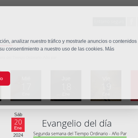
Entorno seguro
tudio
ón, analizar nuestro tráfico y mostrarle anuncios o contenidos
Quiénes somos
Misión
Vocaciones
Familia Dom
 su consentimiento a nuestro uso de las cookies. Más
a del Tiempo Ordinario, Año par
Mié
Jue
Vie
do
17
18
19
Ene
Ene
Ene
Sáb
Evangelio del día
20
Ene
Segunda semana del Tiempo Ordinario - Año Par
2024