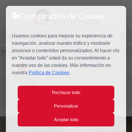
Configuración de Cookies
dominicos
Usamos cookies para mejorar su experiencia de
MENÚ
navegación, analizar nuestro tráfico y mostrarle
Predicación
anuncios o contenidos personalizados. Al hacer clic
en “Aceptar todo” usted da su consentimiento a
nuestro uso de las cookies. Más información en
L
M
X
J
V
S
D
nuestra
Política de Cookies
.
Lun
Evangelio del día
17
Rechazar todo
Dic
Tercera semana de Adviento
2018
Personalizar
Aceptar todo