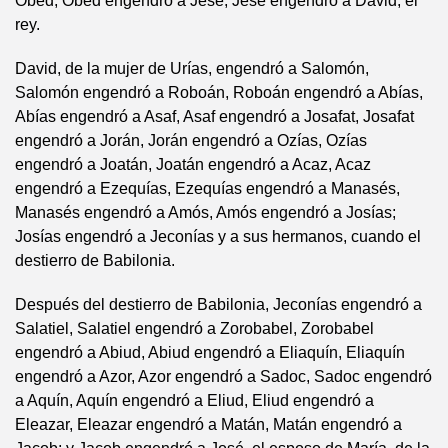
Obed; Obed engendró a Jesé, Jesé engendró a David, el
rey.
David, de la mujer de Urías, engendró a Salomón,
Salomón engendró a Roboán, Roboán engendró a Abías,
Abías engendró a Asaf, Asaf engendró a Josafat, Josafat
engendró a Jorán, Jorán engendró a Ozías, Ozías
engendró a Joatán, Joatán engendró a Acaz, Acaz
engendró a Ezequías, Ezequías engendró a Manasés,
Manasés engendró a Amós, Amós engendró a Josías;
Josías engendró a Jeconías y a sus hermanos, cuando el
destierro de Babilonia.
Después del destierro de Babilonia, Jeconías engendró a
Salatiel, Salatiel engendró a Zorobabel, Zorobabel
engendró a Abiud, Abiud engendró a Eliaquín, Eliaquín
engendró a Azor, Azor engendró a Sadoc, Sadoc engendró
a Aquín, Aquín engendró a Eliud, Eliud engendró a
Eleazar, Eleazar engendró a Matán, Matán engendró a