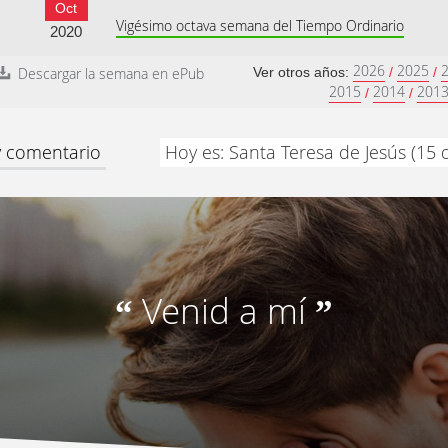
Oct
Vigésimo octava semana del Tiempo Ordinario
2020
2026
2025
Descargar la semana en ePub
Ver otros años:
/
/
2015
2014
201
/
/
 y comentario
Hoy es: Santa Teresa de Jesús (15
Venid a mí
“
”