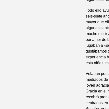
Todo ello ayu
seis-siete año
mayor que ell
algunas sant
mucho morir a
por amor de D
jugaban a «se
gustábamos d
experiencia b
esta niñez im
Velaban por e
mediados de 
joven agracia
Gracia en el 
recobró pront
centradas en 
Briceño, que 