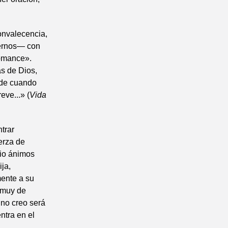
onvalecencia,
iernos— con
romance».
as de Dios,
 de cuando
ve...» (
Vida
trar
erza de
dio ánimos
ja,
ente a su
 «muy de
no creo será
ntra en el