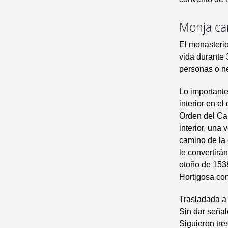
Monja ca
El monasterio
vida durante 
personas o neg
Lo importante 
interior en e
Orden del Car
interior, una 
camino de la 
le convertirá
otoño de 153
Hortigosa con
Trasladada a 
Sin dar señal
Siguieron tre