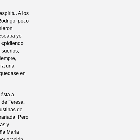
spíritu. A los
Rodrigo, poco
rieron
deseaba yo
s «pidiendo
s sueños,
siempre,
era una
e quedase en
 ésta a
 de Teresa,
gustinas de
rariada. Pero
ras y
oña María
er oración,