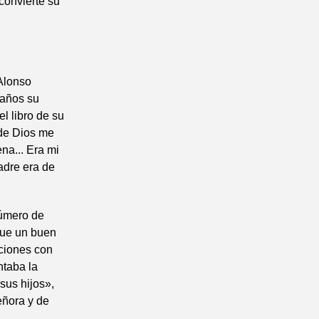
convierte su
 Alonso
 años su
l libro de su
 de Dios me
ena... Era mi
adre era de
úmero de
Fue un buen
aciones con
ntaba la
sus hijos»,
eñora y de