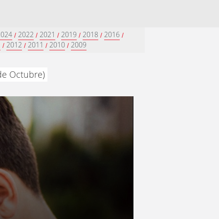
2024
2022
2021
2019
2018
2016
/
/
/
/
/
/
3
2012
2011
2010
2009
/
/
/
/
 de Octubre)