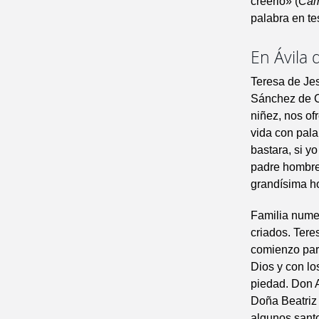
creerlo» (
Ca
palabra en te
En Ávila 
Teresa de Jes
Sánchez de C
niñez, nos of
vida con pala
bastara, si y
padre hombre
grandísima ho
Familia nume
criados. Ter
comienzo para
Dios y con lo
piedad. Don 
Doña Beatriz
algunos sant