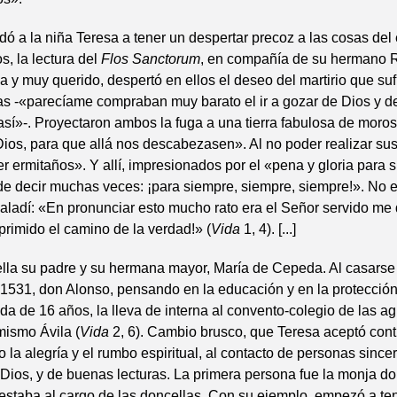
dó a la niña Teresa a tener un despertar precoz a las cosas del e
s, la lectura del
Flos Sanctorum
, en compañía de su hermano 
a y muy querido, despertó en ellos el deseo del martirio que suf
as -«parecíame compraban muy barato el ir a gozar de Dios y 
sí»-. Proyectaron ambos la fuga a una tierra fabulosa de moro
ios, para que allá nos descabezasen». Al no poder realizar su
r ermitaños». Y allí, impresionados por el «pena y gloria para 
e decir muchas veces: ¡para siempre, siempre, siempre!». No 
aladí: «En pronunciar esto mucho rato era el Señor servido m
primido el camino de la verdad!» (
Vida
1, 4). [...]
lla su padre y su hermana mayor, María de Cepeda. Al casarse
1531, don Alonso, pensando en la educación y en la protección
da de 16 años, la lleva de interna al convento-colegio de las a
mismo Ávila (
Vida
2, 6). Cambio brusco, que Teresa aceptó cont
o la alegría y el rumbo espiritual, al contacto de personas since
Dios, y de buenas lecturas. La primera persona fue la monja d
estaba al cargo de las doncellas. Con su ejemplo, empezó a ten