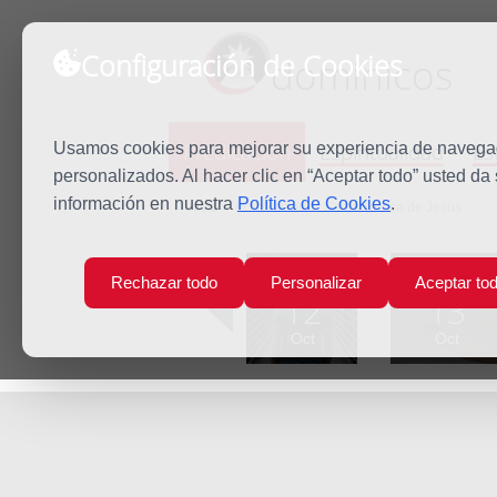
Configuración de Cookies
dominicos
Predicación
Espiritualidad
Es
Usamos cookies para mejorar su experiencia de navegaci
personalizados. Al hacer clic en “Aceptar todo” usted da
información en nuestra
Política de Cookies
.
Inicio
Predicación
Santa Teresa de Jesús
Lun
Mar
Rechazar todo
Personalizar
Aceptar to
12
13
Oct
Oct