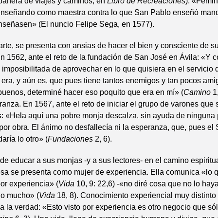
pañera de viajes y caminos, en
Libro de Recreaciones
). «Fémin
 enseñando como maestra contra lo que San Pablo enseñó man
nseñasen» (El nuncio Felipe Sega, en 1577).
parte, se presenta con ansias de hacer el bien y consciente de 
n 1562, ante el reto de la fundación de San José en Ávila: «Y 
e imposibilitada de aprovechar en lo que quisiera en el servicio 
 era, y aún es, que pues tiene tantos enemigos y tan pocos ami
buenos, determiné hacer eso poquito que era en mí» (
Camino
1
anza. En 1567, ante el reto de iniciar el grupo de varones que s
: «Hela aquí una pobre monja descalza, sin ayuda de ninguna 
por obra. El ánimo no desfallecía ni la esperanza, que, pues el
aría lo otro» (
Fundaciones
2, 6).
de educar a sus monjas -y a sus lectores- en el camino espiritua
esa se presenta como mujer de experiencia. Ella comunica «lo 
or experiencia» (
Vida
10, 9: 22,6) -«no diré cosa que no lo hay
o mucho» (
Vida
18, 8). Conocimiento experiencial muy distinto 
a la verdad: «Esto visto por experiencia es otro negocio que só