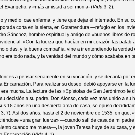
el Evangelio, y «más amistad a ser monja- (
Vida
3, 2).
o y medio, cae enferma, y tiene que dejar el internado. En su c
orada corta en la sierra, en Gotarrendura —refugio en los inv
edro Sánchez, hombre espiritual y amigo de «buenos libros de 
videncial. «Con la fuerza que hacían en mi corazón las palabr
mo oídas, y la buena compañía, vine a ir entendiendo la verdad
no era todo nada, y la vanidad del mundo y cómo acababa en bre
onces a pensar seriamente en su vocación, y se decanta por en
la Encarnación. Para realizar su deseo, debió apoyarse en la fu
 era mucha. La lectura de las «Epístolas de San Jerónimo» le 
r su decisión a su padre. Don Alonso, cada vez más unido a su hi
 sus 18 años en una despierta ama de casa, se opuso decididam
a
3, 7). Así dos años, hasta el 2 de noviembre de 1535, en que,
iéndose «una gran fuerza» —cuando salí de casa de mi padre 
iento cuando me muera—, la joven Teresa huye de su casa, y e
la Encarnación (
Vida
4, 1).