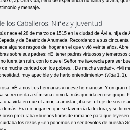
mino
6, 3). Una vida, llena de experiencia humana y divina, que 
stimonio y mensaje.
de los Caballeros. Niñez y juventud
ús nace el 28 de marzo de 1515 en la ciudad de Ávila, hija de
epeda y de Beatriz de Ahumada. Recordando a sus cincuenta
rece algunos rasgos del hogar en el que vivió veinte años. Abre e
bras sobre sus padres: «El tener padres virtuosos y temerosos
o no fuera tan ruin, con lo que el Señor me favorecía para ser bu
 de mucha caridad con los pobres... De mucha verdad». «Mi m
nestidad, muy apacible y de harto entendimiento» (
Vida
1, 1).
rosa. «Éramos tres hermanas y nueve hermanos». Y un gran n
esa se recuerda a sí misma como la más querida en ese grupo. 
 una vida en que el amor, la amistad, iba ser el eje de sus rel
s demás. Era un hogar en que se favorecía la lectura, y se fome
Alonso procuraba «buenos libros de romance para que leyesen 
 cuidaba los rezos y «en ponernos en ser devotos de nuestra S
os».