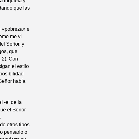
a inquieta y
dando que las
su «pobreza» e
como me vi
del Señor, y
gos, que
, 2). Con
igan el estilo
posibilidad
 Señor había
l -el de la
que el Señor
a
de otros tipos
lo pensarlo o