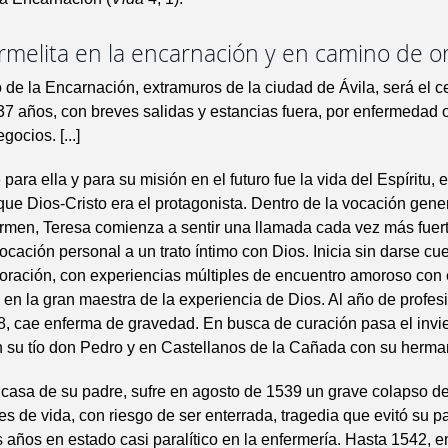
rmelita en la encarnación y en camino de o
 de la Encarnación, extramuros de la ciudad de Ávila, será el c
37 años, con breves salidas y estancias fuera, por enfermedad 
ocios. [...]
para ella y para su misión en el futuro fue la vida del Espíritu,
l que Dios-Cristo era el protagonista. Dentro de la vocación gener
men, Teresa comienza a sentir una llamada cada vez más fuert
vocación personal a un trato íntimo con Dios. Inicia sin darse cue
oración, con experiencias múltiples de encuentro amoroso con 
n en la gran maestra de la experiencia de Dios. Al año de profesi
8, cae enferma de gravedad. En busca de curación pasa el invi
 su tío don Pedro y en Castellanos de la Cañada con su hermana
casa de su padre, sufre en agosto de 1539 un grave colapso de
es de vida, con riesgo de ser enterrada, tragedia que evitó su p
s años en estado casi paralítico en la enfermería. Hasta 1542, 