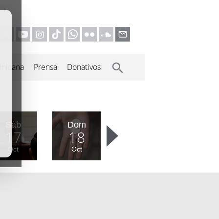
inicana
Prensa
Donativos
Sáb
Dom
17
18
Oct
Oct