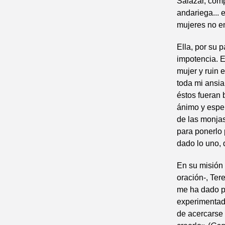
Salazar, com
andariega...
mujeres no e
Ella, por su 
impotencia. E
mujer y ruin 
toda mi ansia
éstos fueran 
ánimo y esper
de las monjas
para ponerlo 
dado lo uno, d
En su misión 
oración-, Ter
me ha dado p
experimentad
de acercarse 