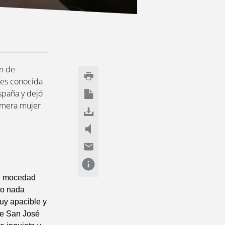
en de
 es conocida
spaña y dejó
rimera mujer
su mocedad
no nada
muy apacible y
 de San José