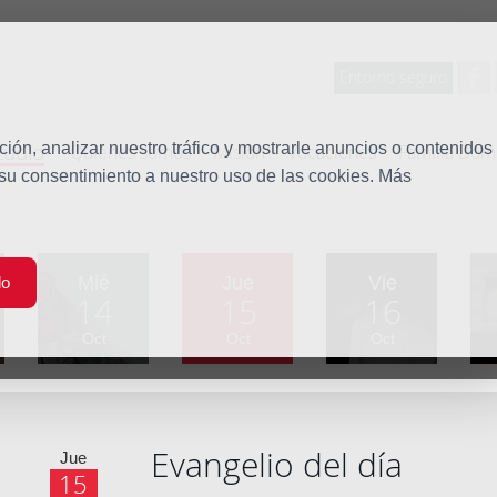
Entorno seguro
tudio
ón, analizar nuestro tráfico y mostrarle anuncios o contenidos
Quiénes somos
Misión
Vocaciones
Familia Dom
 su consentimiento a nuestro uso de las cookies. Más
Mié
Jue
Vie
do
14
15
16
Oct
Oct
Oct
Evangelio del día
Jue
15