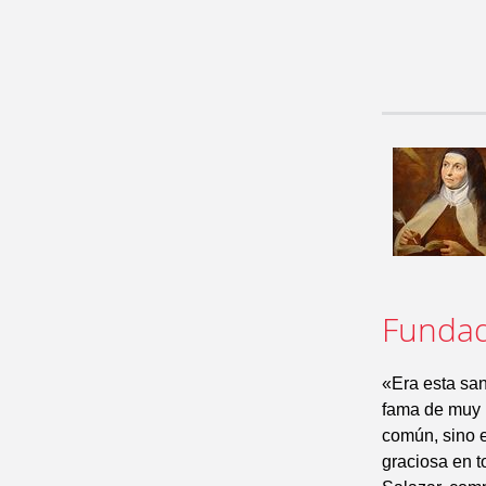
Fundad
«Era esta sa
fama de muy h
común, sino e
graciosa en t