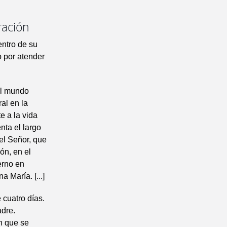
ración
entro de su
o por atender
 el mundo
al en la
e a la vida
nta el largo
el Señor, que
ón, en el
erno en
 María. [...]
 cuatro días.
adre.
en que se