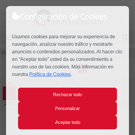
Configuración de Cookies
dominicos
Usamos cookies para mejorar su experiencia de
MENÚ
navegación, analizar nuestro tráfico y mostrarle
Predicación
anuncios o contenidos personalizados. Al hacer clic
en “Aceptar todo” usted da su consentimiento a
nuestro uso de las cookies. Más información en
L
M
X
J
V
S
D
nuestra
Política de Cookies
.
Vie
Evangelio del día
9
Rechazar todo
Oct
Vigésimo séptima semana del Tiempo Ordinario - Año Par
2020
Personalizar
Aceptar todo
Lecturas del día y comentario