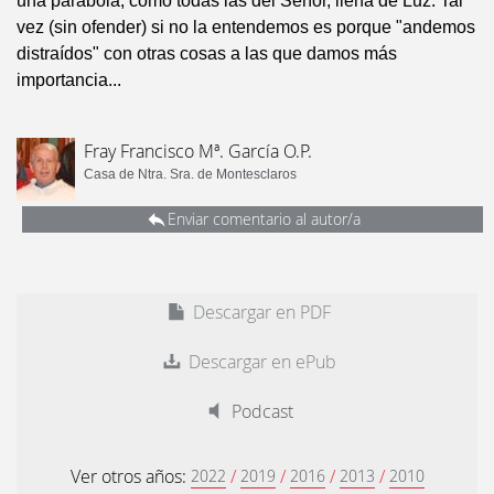
una parábola, como todas las del Señor, llena de Luz. Tal
vez (sin ofender) si no la entendemos es porque "andemos
distraídos" con otras cosas a las que damos más
importancia...
Fray Francisco Mª. García O.P.
Casa de Ntra. Sra. de Montesclaros
Enviar comentario al autor/a
Descargar en PDF
Descargar en ePub
Podcast
Ver otros años:
/
/
/
/
2022
2019
2016
2013
2010