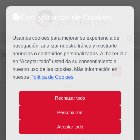
Configuración de Cookies
dominicos
Usamos cookies para mejorar su experiencia de
MENÚ
navegación, analizar nuestro tráfico y mostrarle
Predicación
anuncios o contenidos personalizados. Al hacer clic
en “Aceptar todo” usted da su consentimiento a
nuestro uso de las cookies. Más información en
L
M
X
J
V
S
D
nuestra
Política de Cookies
.
Dom
23
Rechazar todo
Mar
2025
Homilía III Domingo de
Personalizar
Cuaresma
Aceptar todo
Año litúrgico 2024 - 2025 - (Ciclo C)