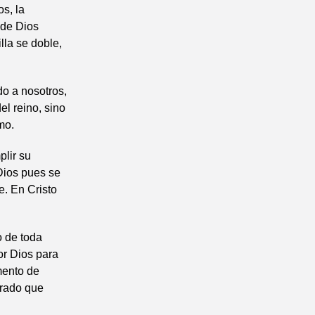
os, la
 de Dios
lla se doble,
ido a nosotros,
el reino, sino
mo.
plir su
Dios pues se
e. En Cristo
o de toda
or Dios para
imento de
trado que