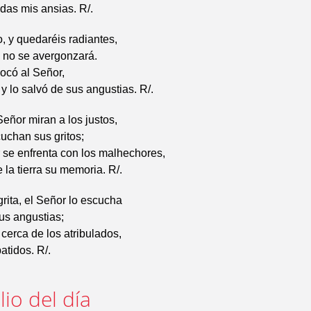
odas mis ansias. R/.
 y quedaréis radiantes,
o no se avergonzará.
vocó al Señor,
 y lo salvó de sus angustias. R/.
Señor miran a los justos,
uchan sus gritos;
 se enfrenta con los malhechores,
 la tierra su memoria. R/.
ita, el Señor lo escucha
sus angustias;
 cerca de los atribulados,
atidos. R/.
io del día