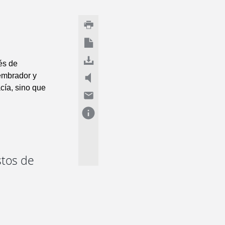
és de
sembrador y
cía, sino que
stos de