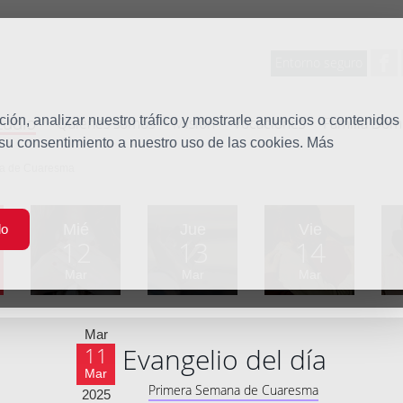
Entorno seguro
tudio
ón, analizar nuestro tráfico y mostrarle anuncios o contenidos
Quiénes somos
Misión
Vocaciones
Familia Dom
 su consentimiento a nuestro uso de las cookies. Más
na de Cuaresma
Mié
Jue
Vie
do
12
13
14
Mar
Mar
Mar
Mar
Evangelio del día
11
Mar
Primera Semana de Cuaresma
2025