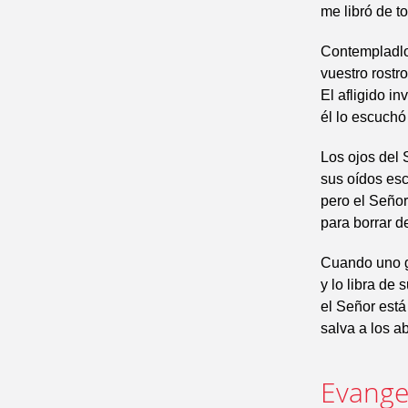
me libró de t
Contempladlo,
vuestro rostr
El afligido in
él lo escuchó
Los ojos del 
sus oídos esc
pero el Señor
para borrar de
Cuando uno gr
y lo libra de 
el Señor está
salva a los ab
Evangel