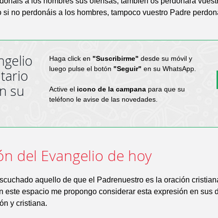
rdonáis a los hombres sus ofensas, también os perdonará vuest
ro si no perdonáis a los hombres, tampoco vuestro Padre perdon
ngelio
Haga click en
"Suscribirme"
desde su móvil y
luego pulse el botón
"Seguir"
en su WhatsApp.
tario
en su
Active el
icono de la campana
para que su
teléfono le avise de las novedades.
ón del Evangelio de hoy
cuchado aquello de que el Padrenuestro es la oración cristian
n este espacio me propongo considerar esta expresión en sus d
ón y cristiana.