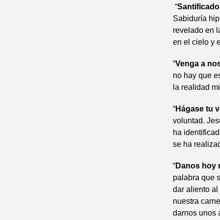
“
Santificad
Sabiduría hip
revelado en l
en el cielo y e
“
Venga a nos
no hay que es
la realidad m
“
Hágase tu vo
voluntad. Jes
ha identifica
se ha realiza
“
Danos hoy n
palabra que s
dar aliento a
nuestra carn
darnos unos a