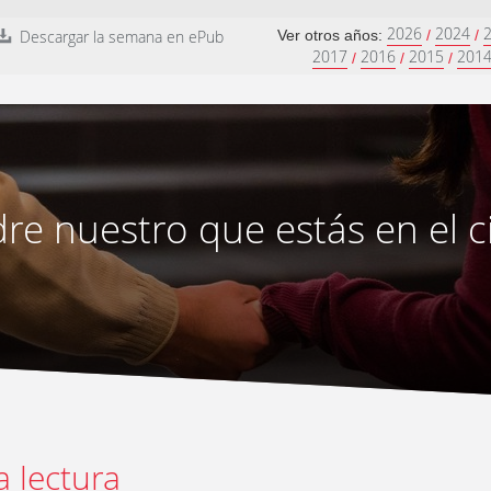
2026
2024
Descargar la semana en ePub
Ver otros años:
/
/
2017
2016
2015
201
/
/
/
re nuestro que estás en el c
a lectura