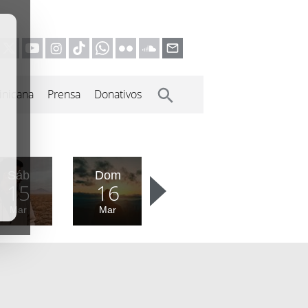
inicana
Prensa
Donativos
Sáb
Dom
15
16
Mar
Mar