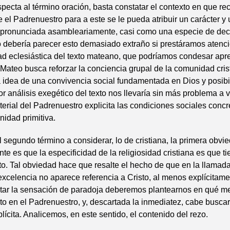
specta al término oración, basta constatar el contexto en que re
 el Padrenuestro para a este se le pueda atribuir un carácter y
al pronunciada asambleariamente, casi como una especie de dec
o debería parecer esto demasiado extraño si prestáramos atenci
dad eclesiástica del texto mateano, que podríamos condesar ap
 Mateo busca reforzar la conciencia grupal de la comunidad cris
 idea de una convivencia social fundamentada en Dios y posibi
r análisis exegético del texto nos llevaría sin más problema a ve
erial del Padrenuestro explicita las condiciones sociales concr
idad primitiva.
 segundo término a considerar, lo de cristiana, la primera obv
nte es que la especificidad de la religiosidad cristiana es que 
to. Tal obviedad hace que resalte el hecho de que en la llamad
 excelencia no aparece referencia a Cristo, al menos explícitame
tar la sensación de paradoja deberemos plantearnos en qué m
to en el Padrenuestro, y, descartada la inmediatez, cabe buscar
plícita. Analicemos, en este sentido, el contenido del rezo.