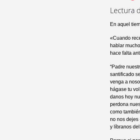
Lectura 
En aquel tiem
«Cuando recé
hablar mucho 
hace falta an
“Padre nuestr
santificado s
venga a nosot
hágase tu vol
danos hoy nu
perdona nues
como también
no nos dejes 
y líbranos del