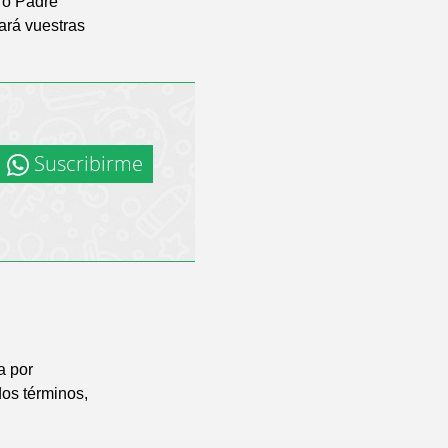
ro Padre
ará vuestras
Suscribirme
a por
os términos,