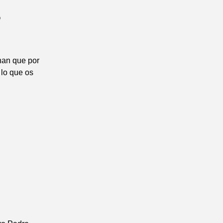
5
nan que por
 lo que os