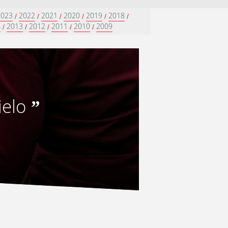
2023
2022
2021
2020
2019
2018
/
/
/
/
/
/
4
2013
2012
2011
2010
2009
/
/
/
/
/
ielo
”