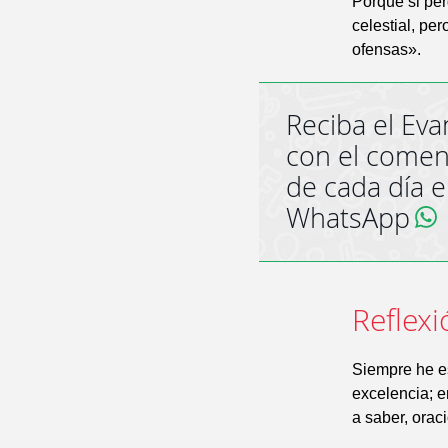
Porque si pe
celestial, pe
ofensas».
Reciba el Eva
con el comen
de cada día 
WhatsApp
Reflexi
Siempre he es
excelencia; e
a saber, oraci