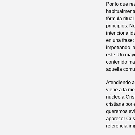
Por lo que re
habitualmente
fórmula ritu
principios. N
intencionali
en una frase:
impetrando la
este. Un mayo
contenido mat
aquella comun
Atendiendo al
viene a la me
núcleo a Cris
cristiana por
queremos evi
aparecer Cris
referencia im