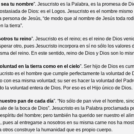
o sea tu nombre
”. Jesucristo es la Palabra, es la promesa de Di
ostasiada de Dios: es el Logos. Jesucristo es el nombre mismo
a persona de Jesús, “de modo que al nombre de Jesús toda rodi
n la tierra”.
otros tu reino
”. Jesucristo es el reino; es el reino de Dios ven
perar otro, pues Jesucristo incorpora en sí no sólo los valores d
isma del reino. En este sentido, reino de Dios y Dios son lo mis
luntad en la tierra como en el cielo
”. Ser hijo de Dios es cum
ucristo es el hombre que cumple perfectamente la voluntad de 
do con esa misma voluntad; su ser es hacer la voluntad del Padr
do la voluntad entera de Dios. Por eso es el Hijo único de Dios.
uestro pan de cada día
”. “No sólo de pan vive el hombre, sin
ale de la boca de Dios”. Jesucristo es la Palabra proclamada p
l espíritu del hombre; pero también ha querido ser nuestro el al
e, pues al entregarse a nosotros en su misma carne nos ha mos
 otros construye la humanidad que es propio cuerpo.