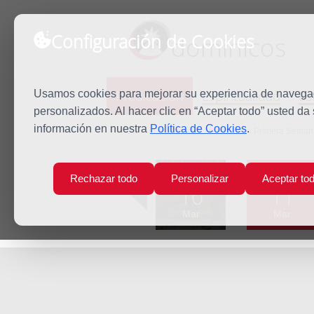
Configuración de Cookies
dominicos
Predicación
Espiritualidad
Es
Usamos cookies para mejorar su experiencia de navegaci
personalizados. Al hacer clic en “Aceptar todo” usted da
información en nuestra
Política de Cookies
.
Inicio
Predicación
Martes de la Primera Sema
Lun
Mar
Rechazar todo
Personalizar
Aceptar to
10
11
Mar
Mar