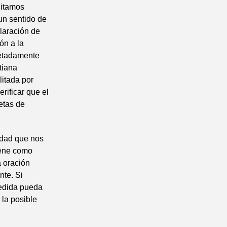
citamos
 un sentido de
laración de
ón a la
retadamente
tiana
litada por
rificar que el
etas de
iedad que nos
tiene como
a oración
nte. Si
edida pueda
 la posible