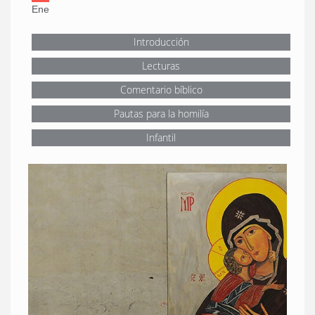
Ene
Introducción
Lecturas
Comentario bíblico
Pautas para la homilía
Infantil