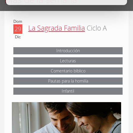
Dom
La Sagrada Familia
Ciclo A
29
Dic
Introducción
Lecturas
Comentario bíblico
Pautas para la homilía
Infantil