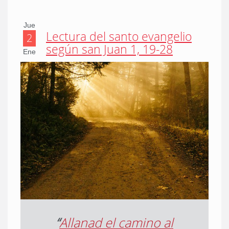
Jue
Lectura del santo evangelio
2
según san Juan 1, 19-28
Ene
“
Allanad el camino al