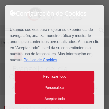
Configuración de Cookies
dominicos
Usamos cookies para mejorar su experiencia de
MENÚ
navegación, analizar nuestro tráfico y mostrarle
Predicación
anuncios o contenidos personalizados. Al hacer clic
en “Aceptar todo” usted da su consentimiento a
nuestro uso de las cookies. Más información en
L
M
X
J
V
S
D
nuestra
Política de Cookies
.
Evangelio del día
Octava de Navidad
Rechazar todo
Del día 29 de Diciembre de 2019 al 4 de Enero de 2020
Personalizar
Aceptar todo
Días de la semana