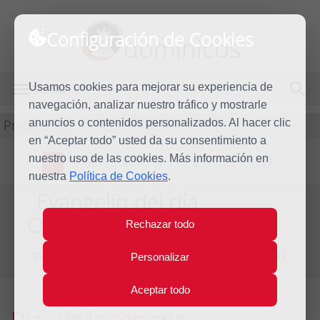
Configuración de Cookies
dominicos
Usamos cookies para mejorar su experiencia de
MENÚ
navegación, analizar nuestro tráfico y mostrarle
Predicación
anuncios o contenidos personalizados. Al hacer clic
en “Aceptar todo” usted da su consentimiento a
nuestro uso de las cookies. Más información en
L
M
X
J
V
S
D
nuestra
Política de Cookies
.
Evangelio del día
Octava de Navidad
Rechazar todo
Del día 26 de Diciembre de 2010 al 1 de Enero de 2011
Personalizar
Aceptar todo
Días de la semana