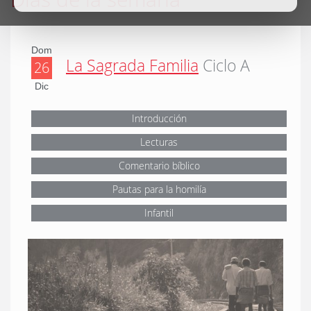
Dom
La Sagrada Familia
Ciclo A
26
Dic
Introducción
Lecturas
Comentario bíblico
Pautas para la homilía
Infantil