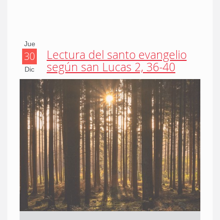
Jue
Lectura del santo evangelio
30
según san Lucas 2, 36-40
Dic