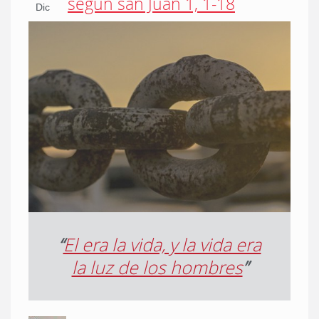
según san Juan 1, 1-18
Dic
“
El era la vida, y la vida era
la luz de los hombres
”