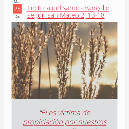
Mar
Lectura del santo evangelio
28
según san Mateo 2, 13-18
Dic
“
Él es víctima de
propiciación por nuestros