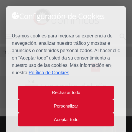
Configuración de Cookies
dominicos
Usamos cookies para mejorar su experiencia de
MENÚ
navegación, analizar nuestro tráfico y mostrarle
Predicación
anuncios o contenidos personalizados. Al hacer clic
en “Aceptar todo” usted da su consentimiento a
nuestro uso de las cookies. Más información en
L
M
X
J
V
S
D
nuestra
Política de Cookies
.
Sáb
Evangelio del día
8
Rechazar todo
Ene
Segunda semana de Navidad
2011
Personalizar
Aceptar todo