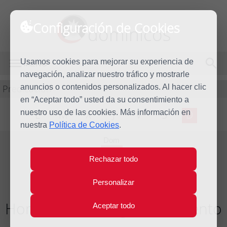
Configuración de Cookies
dominicos
Usamos cookies para mejorar su experiencia de
MENÚ
navegación, analizar nuestro tráfico y mostrarle
Predicación
anuncios o contenidos personalizados. Al hacer clic
en “Aceptar todo” usted da su consentimiento a
nuestro uso de las cookies. Más información en
L
M
X
J
V
S
D
nuestra
Política de Cookies
.
Dom
4
Rechazar todo
Dic
2011
Personalizar
Homilía II Domingo de Adviento
Aceptar todo