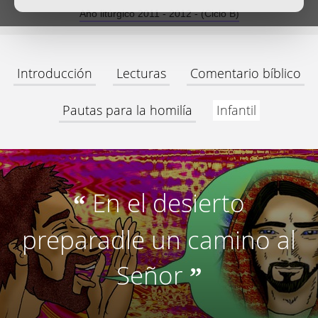
Año litúrgico 2011 - 2012 - (Ciclo B)
Introducción
Lecturas
Comentario bíblico
Pautas para la homilía
Infantil
En el desierto
“
preparadle un camino al
Señor
”