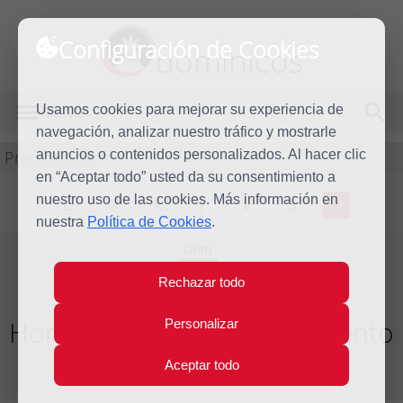
Configuración de Cookies
dominicos
Usamos cookies para mejorar su experiencia de
MENÚ
navegación, analizar nuestro tráfico y mostrarle
Predicación
anuncios o contenidos personalizados. Al hacer clic
en “Aceptar todo” usted da su consentimiento a
nuestro uso de las cookies. Más información en
L
M
X
J
V
S
D
nuestra
Política de Cookies
.
Dom
10
Rechazar todo
Dic
2017
Homilía II Domingo de Adviento
Personalizar
Aceptar todo
Año litúrgico 2017 - 2018 - (Ciclo B)