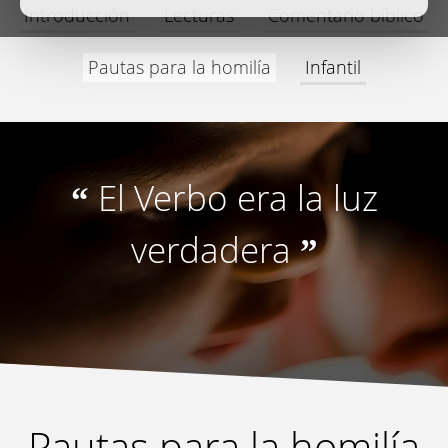
Introducción
Lecturas
Comentario bíblico
Pautas para la homilía
Infantil
El Verbo era la luz
“
verdadera
”
Pautas para la homilía