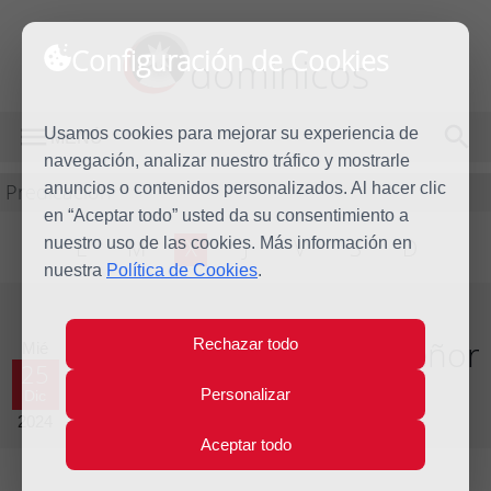
Configuración de Cookies
dominicos
Usamos cookies para mejorar su experiencia de
MENÚ
navegación, analizar nuestro tráfico y mostrarle
Predicación
anuncios o contenidos personalizados. Al hacer clic
en “Aceptar todo” usted da su consentimiento a
nuestro uso de las cookies. Más información en
L
M
X
J
V
S
D
nuestra
Política de Cookies
.
Homilía Natividad del Señor
Rechazar todo
Mié
25
Personalizar
Dic
Año litúrgico 2024 - 2025 - (Ciclo C)
2024
Aceptar todo