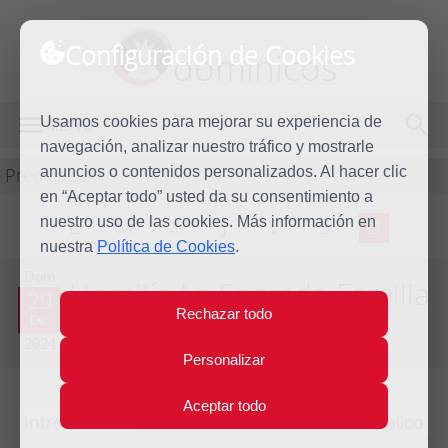
Configuración de Cookies
dominicos
Usamos cookies para mejorar su experiencia de
MENÚ
navegación, analizar nuestro tráfico y mostrarle
Predicación
anuncios o contenidos personalizados. Al hacer clic
en “Aceptar todo” usted da su consentimiento a
nuestro uso de las cookies. Más información en
L
M
X
J
V
S
D
nuestra
Política de Cookies
.
Dom
Homilía La Sagrada Familia
29
Rechazar todo
Dic
Año litúrgico 2024 - 2025 - (Ciclo C)
2024
Personalizar
Aceptar todo
Introducción
Lecturas
Comentario bíblico