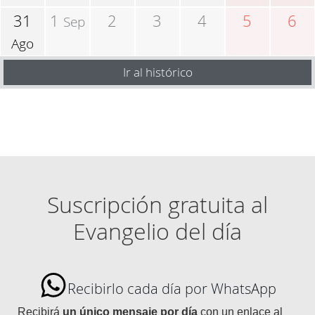
31
1
2
3
4
5
6
Sep
Ago
Ir al histórico
Suscripción gratuita al
Evangelio del día
Recibirlo cada día por WhatsApp
Recibirá
un único mensaje por día
con un enlace al