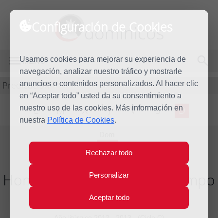
Configuración de Cookies
dominicos
Usamos cookies para mejorar su experiencia de
MENÚ
navegación, analizar nuestro tráfico y mostrarle
Predicación
anuncios o contenidos personalizados. Al hacer clic
en “Aceptar todo” usted da su consentimiento a
nuestro uso de las cookies. Más información en
L
M
X
J
V
S
D
nuestra
Política de Cookies
.
Dom
21
Rechazar todo
Jul
2013
Homilía XVI Domingo del tiempo
Personalizar
ordinario
Aceptar todo
Año litúrgico 2012 - 2013 - (Ciclo C)