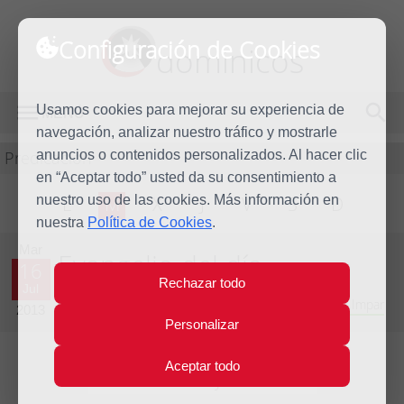
Configuración de Cookies
dominicos
Usamos cookies para mejorar su experiencia de
MENÚ
navegación, analizar nuestro tráfico y mostrarle
Predicación
anuncios o contenidos personalizados. Al hacer clic
en “Aceptar todo” usted da su consentimiento a
nuestro uso de las cookies. Más información en
L
M
X
J
V
S
D
nuestra
Política de Cookies
.
Mar
Evangelio del día
16
Rechazar todo
Jul
Decimoquinta semana del Tiempo Ordinario - Año Impar
2013
Personalizar
Aceptar todo
Lecturas del día y comentario