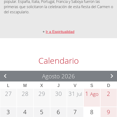
popular. España, Italia, Portugal, Francia y Saboya fueron las
primeras que solicitaron la celebración de esta fiesta del Carmen o
del escapulario.
+
Ir a Espiritualidad
Calendario
Agosto 2026
L
M
X
J
V
S
D
27
28
29
30
31
1
2
Jul
Ago
3
4
5
6
7
8
9