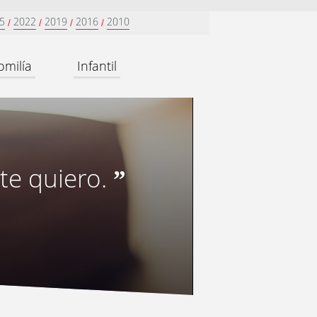
5
2022
2019
2016
2010
/
/
/
/
omilía
Infantil
te quiero.
”