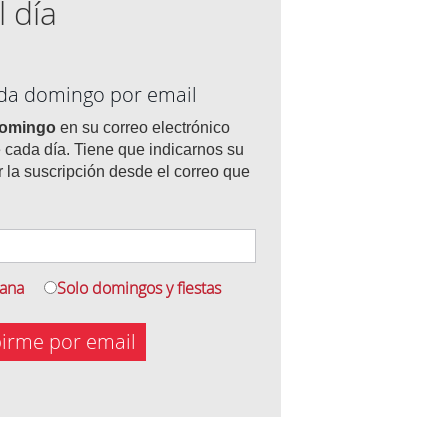
l día
ada domingo por email
domingo
en su correo electrónico
 cada día. Tiene que indicarnos su
r la suscripción desde el correo que
mana
Solo domingos y fiestas
birme por email