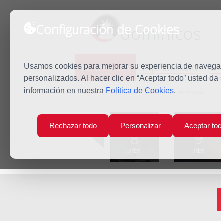
Configuración de Cookies
dominicos
Predicación
Espiritualidad
Es
Usamos cookies para mejorar su experiencia de navegaci
personalizados. Al hacer clic en “Aceptar todo” usted da
información en nuestra
Política de Cookies
.
Inicio
Predicación
III Domingo de Pascua
Lun
Mar
Rechazar todo
Personalizar
Aceptar to
8
9
Abr
Abr