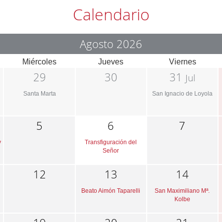
Calendario
Agosto 2026
Miércoles
Jueves
Viernes
29
30
31
Jul
Santa Marta
San Ignacio de Loyola
5
6
7
y
Transfiguración del
Señor
12
13
14
Beato Aimón Taparelli
San Maximiliano Mª.
Kolbe