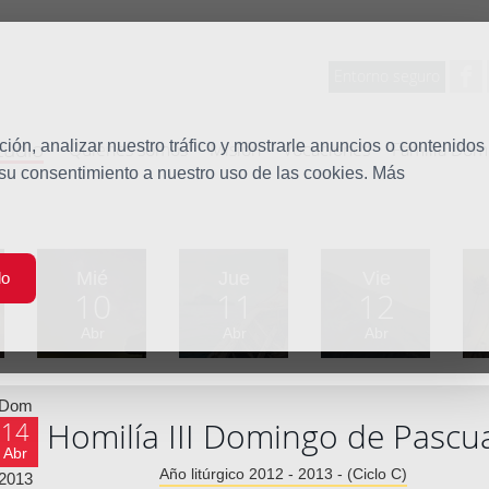
Entorno seguro
tudio
ón, analizar nuestro tráfico y mostrarle anuncios o contenidos
Quiénes somos
Misión
Vocaciones
Familia Dom
 su consentimiento a nuestro uso de las cookies. Más
Mié
Jue
Vie
do
10
11
12
Abr
Abr
Abr
Dom
Homilía III Domingo de Pascu
14
Abr
Año litúrgico 2012 - 2013 - (Ciclo C)
2013