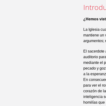
Introdu
¿Hemos vist
La Iglesia cu
mantiene un v
argumentos; n
El sacerdote 
auditorio par
mediante el p
pecado y goza
a la esperanz
En consecuenc
para ver el r
corazón de la
inteligencia 
homilías que 