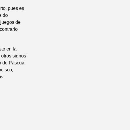
rto, pues es
sido
 juegos de
contrario
to en la
 otros signos
po de Pascua
ncisco,
os