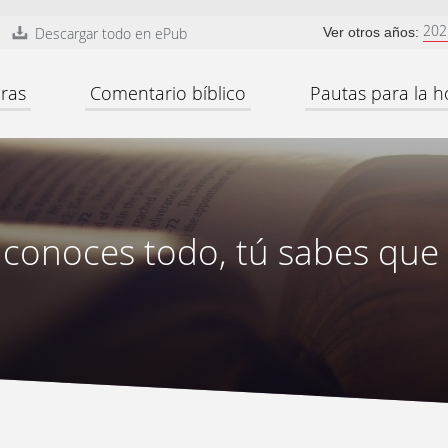
202
Descargar todo en ePub
Ver otros años:
ras
Comentario bíblico
Pautas para la h
 conoces todo, tú sabes que 