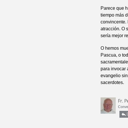
Parece que ha
tiempo más de
convincente. 
atracción. O 
sería mejor re
O hemos muert
Pascua, o tod
sacramentale
para invocar 
evangelio sin
sacerdotes.
Fr. 
Conve