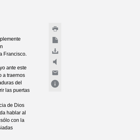
implemente
on
a Francisco.
yo ante este
o a traernos
aduras del
ir las puertas
cia de Dios
da hablar al
sólo con la
siadas