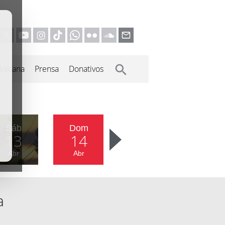
inicana
Prensa
Donativos
Sáb
Dom
13
14
Abr
Abr
a