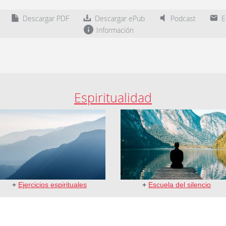
Descargar PDF
Descargar ePub
Podcast
En
Información
Espiritualidad
+
Ejercicios espirituales
+
Escuela del silencio