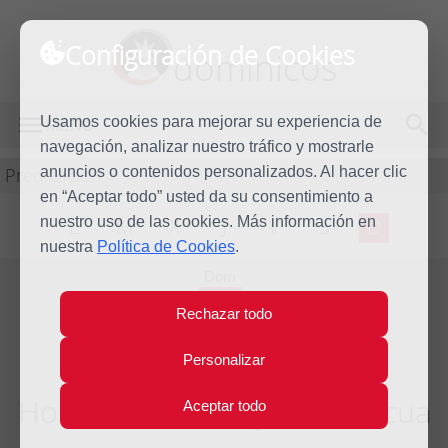
Configuración de Cookies
dominicos
Usamos cookies para mejorar su experiencia de
MENÚ
navegación, analizar nuestro tráfico y mostrarle
Predicación
anuncios o contenidos personalizados. Al hacer clic
en “Aceptar todo” usted da su consentimiento a
nuestro uso de las cookies. Más información en
L
M
X
J
V
S
D
nuestra
Política de Cookies
.
Dom
14
Rechazar todo
Abr
2013
Personalizar
Homilía III Domingo de Pascua
Aceptar todo