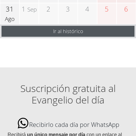
31
1
2
3
4
5
6
Sep
Ago
Ir al histórico
Suscripción gratuita al
Evangelio del día
Recibirlo cada día por WhatsApp
Recibirá
un único mensaje por día
con un enlace al