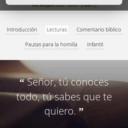
Año litúrgico 2012 - 2013 - (Ciclo C)
Introducción
Lecturas
Comentario bíblico
Pautas para la homilía
Infantil
Señor, tú conoces
“
todo, tú sabes que te
quiero.
”