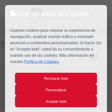
Configuración de Cookies
dominicos
Usamos cookies para mejorar su experiencia de
MENÚ
navegación, analizar nuestro tráfico y mostrarle
Predicación
anuncios o contenidos personalizados. Al hacer clic
en “Aceptar todo” usted da su consentimiento a
nuestro uso de las cookies. Más información en
L
M
X
J
V
S
D
nuestra
Política de Cookies
.
Dom
14
Rechazar todo
Abr
2013
Personalizar
Homilía III Domingo de Pascua
Aceptar todo