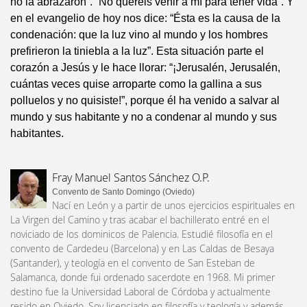
no la abrazaron”. “No queréis venir a mí para tener vida”. Y
en el evangelio de hoy nos dice: “Ésta es la causa de la
condenación: que la luz vino al mundo y los hombres
prefirieron la tiniebla a la luz”. Esta situación parte el
corazón a Jesús y le hace llorar: “¡Jerusalén, Jerusalén,
cuántas veces quise arroparte como la gallina a sus
polluelos y no quisiste!”, porque él ha venido a salvar al
mundo y sus habitante y no a condenar al mundo y sus
habitantes.
Fray Manuel Santos Sánchez O.P.
Convento de Santo Domingo (Oviedo)
Nací en León y a partir de unos ejercicios espirituales en
La Virgen del Camino y tras acabar el bachillerato entré en el
noviciado de los dominicos de Palencia. Estudié filosofía en el
convento de Cardedeu (Barcelona) y en Las Caldas de Besaya
(Santander), y teología en el convento de San Esteban de
Salamanca, donde fui ordenado sacerdote en 1968. Mi primer
destino fue la Universidad Laboral de Córdoba y actualmente
resido en Oviedo. Soy licenciado en filosofía y teología y además