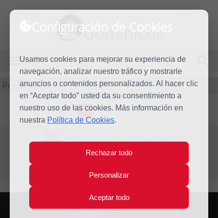
Configuración de Cookies
dominicos
Usamos cookies para mejorar su experiencia de
MENÚ
navegación, analizar nuestro tráfico y mostrarle
Predicación
anuncios o contenidos personalizados. Al hacer clic
en “Aceptar todo” usted da su consentimiento a
nuestro uso de las cookies. Más información en
L
M
X
J
V
S
D
nuestra
Política de Cookies
.
Mié
Evangelio del día
10
Rechazar todo
Abr
Segunda Semana de Pascua
2013
Personalizar
Aceptar todo