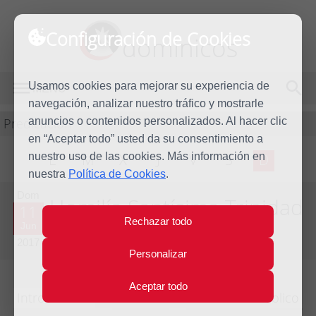
Configuración de Cookies
dominicos
Usamos cookies para mejorar su experiencia de
MENÚ
navegación, analizar nuestro tráfico y mostrarle
Predicación
anuncios o contenidos personalizados. Al hacer clic
en “Aceptar todo” usted da su consentimiento a
nuestro uso de las cookies. Más información en
L
M
X
J
V
S
D
nuestra
Política de Cookies
.
Dom
Homilía Santísima Trinidad
11
Rechazar todo
Jun
Año litúrgico 2016 - 2017 - (Ciclo A)
2017
Personalizar
Aceptar todo
Introducción
Lecturas
Comentario bíblico