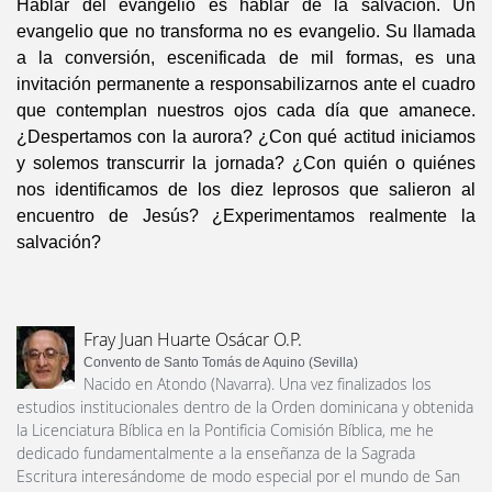
Hablar del evangelio es hablar de la salvación. Un
evangelio que no transforma no es evangelio. Su llamada
a la conversión, escenificada de mil formas, es una
invitación permanente a responsabilizarnos ante el cuadro
que contemplan nuestros ojos cada día que amanece.
¿Despertamos con la aurora? ¿Con qué actitud iniciamos
y solemos transcurrir la jornada? ¿Con quién o quiénes
nos identificamos de los diez leprosos que salieron al
encuentro de Jesús? ¿Experimentamos realmente la
salvación?
Fray Juan Huarte Osácar O.P.
Convento de Santo Tomás de Aquino (Sevilla)
Nacido en Atondo (Navarra). Una vez finalizados los
estudios institucionales dentro de la Orden dominicana y obtenida
la Licenciatura Bíblica en la Pontificia Comisión Bíblica, me he
dedicado fundamentalmente a la enseñanza de la Sagrada
Escritura interesándome de modo especial por el mundo de San