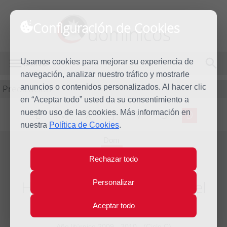
Configuración de Cookies
dominicos
Usamos cookies para mejorar su experiencia de
MENÚ
navegación, analizar nuestro tráfico y mostrarle
Predicación
anuncios o contenidos personalizados. Al hacer clic
en “Aceptar todo” usted da su consentimiento a
nuestro uso de las cookies. Más información en
L
M
X
J
V
S
D
nuestra
Política de Cookies
.
Dom
10
Rechazar todo
Oct
2010
Homilía XXVIII Domingo del
Personalizar
Tiempo Ordinario
Aceptar todo
Año litúrgico 2009 - 2010 - (Ciclo C)