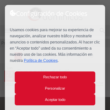
Configuración de Cookies
dominicos
Usamos cookies para mejorar su experiencia de
MENÚ
navegación, analizar nuestro tráfico y mostrarle
Predicación
anuncios o contenidos personalizados. Al hacer clic
en “Aceptar todo” usted da su consentimiento a
nuestro uso de las cookies. Más información en
L
M
X
J
V
S
D
nuestra
Política de Cookies
.
Lun
Evangelio del día
27
Rechazar todo
Sep
Vigésima sexta semana del Tiempo Ordinario - Año Par
2010
Personalizar
Aceptar todo