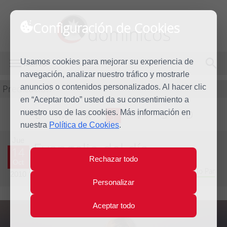
Configuración de Cookies
dominicos
Usamos cookies para mejorar su experiencia de
MENÚ
navegación, analizar nuestro tráfico y mostrarle
Predicación
anuncios o contenidos personalizados. Al hacer clic
en “Aceptar todo” usted da su consentimiento a
nuestro uso de las cookies. Más información en
L
M
X
J
V
S
D
nuestra
Política de Cookies
.
Jue
Evangelio del día
14
Rechazar todo
Oct
Vigésima octava semana del Tiempo Ordinario - Año Par
2010
Personalizar
Aceptar todo