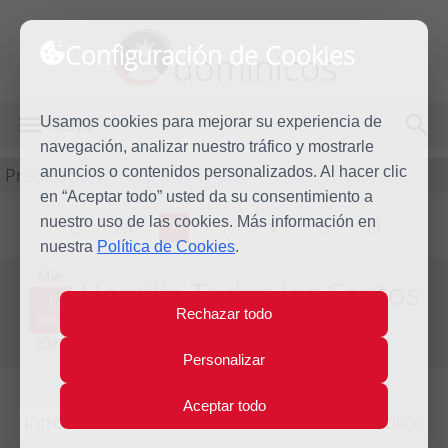
Configuración de Cookies
dominicos
Usamos cookies para mejorar su experiencia de
MENÚ
navegación, analizar nuestro tráfico y mostrarle
Predicación
anuncios o contenidos personalizados. Al hacer clic
en “Aceptar todo” usted da su consentimiento a
nuestro uso de las cookies. Más información en
L
M
X
J
V
S
D
nuestra
Política de Cookies
.
Mié
Homilía Todos los Santos
1
Rechazar todo
Nov
Año litúrgico 2022 - 2023 - (Ciclo A)
2023
Personalizar
Aceptar todo
Introducción
Lecturas
Comentario bíblico