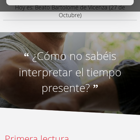
Hoy es: Beato Bartolomé de Vicenza (27 de
Octubre)
¿Cómo no sabéis
“
interpretar el tiempo
presente?
”
Primera lectura