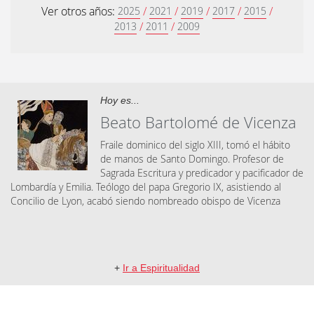
Ver otros años:
/
/
/
/
/
2025
2021
2019
2017
2015
/
/
2013
2011
2009
Hoy es...
Beato Bartolomé de Vicenza
Fraile dominico del siglo XIII, tomó el hábito
de manos de Santo Domingo. Profesor de
Sagrada Escritura y predicador y pacificador de
Lombardía y Emilia. Teólogo del papa Gregorio IX, asistiendo al
Concilio de Lyon, acabó siendo nombreado obispo de Vicenza
+
Ir a Espiritualidad