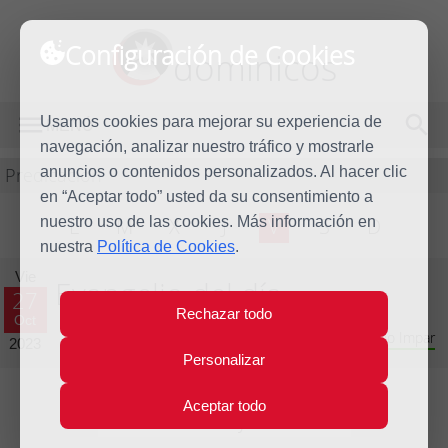
Configuración de Cookies
dominicos
Usamos cookies para mejorar su experiencia de
MENÚ
navegación, analizar nuestro tráfico y mostrarle
Predicación
anuncios o contenidos personalizados. Al hacer clic
en “Aceptar todo” usted da su consentimiento a
nuestro uso de las cookies. Más información en
L
M
X
J
V
S
D
nuestra
Política de Cookies
.
Vie
Evangelio del día
27
Rechazar todo
Oct
Vigésimo novena semana del Tiempo Ordinario - Año Impar
2023
Personalizar
Aceptar todo
Lecturas del día y comentario