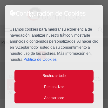
Configuración de Cookies
dominicos
Usamos cookies para mejorar su experiencia de
MENÚ
navegación, analizar nuestro tráfico y mostrarle
Predicación
anuncios o contenidos personalizados. Al hacer clic
en “Aceptar todo” usted da su consentimiento a
nuestro uso de las cookies. Más información en
L
M
X
J
V
S
D
nuestra
Política de Cookies
.
Homilía Todos los Santos
Rechazar todo
Mié
1
Personalizar
Nov
Año litúrgico 2016 - 2017 - (Ciclo A)
2017
Aceptar todo