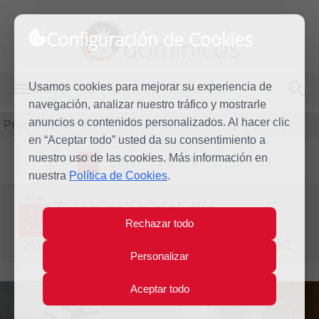
Configuración de Cookies
dominicos
Usamos cookies para mejorar su experiencia de
MENÚ
navegación, analizar nuestro tráfico y mostrarle
Predicación
anuncios o contenidos personalizados. Al hacer clic
en “Aceptar todo” usted da su consentimiento a
nuestro uso de las cookies. Más información en
L
M
X
J
V
S
D
nuestra
Política de Cookies
.
Mar
Evangelio del día
31
Rechazar todo
Oct
Trigésima semana del Tiempo Ordinario - Año Impar
2017
Personalizar
Aceptar todo