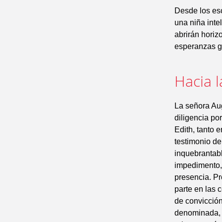
Desde los esc
una niña inte
abrirán horiz
esperanzas gr
Hacia l
La señora Aug
diligencia po
Edith, tanto e
testimonio de
inquebrantabl
impedimento, 
presencia. Pr
parte en las c
de convicción
denominada, f