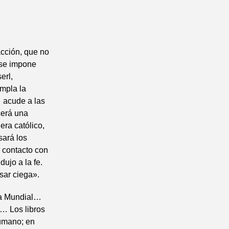
acción, que no
 se impone
erl,
empla la
 acude a las
cerá una
era católico,
sará los
r contacto con
jo a la fe.
sar ciega».
ra Mundial…
e… Los libros
humano; en