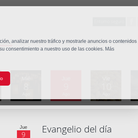
Entorno seguro
tudio
ón, analizar nuestro tráfico y mostrarle anuncios o contenidos
Quiénes somos
Misión
Vocaciones
Familia Dom
 su consentimiento a nuestro uso de las cookies. Más
Mié
Jue
Vie
do
8
9
10
Ago
Ago
Ago
Evangelio del día
Jue
9