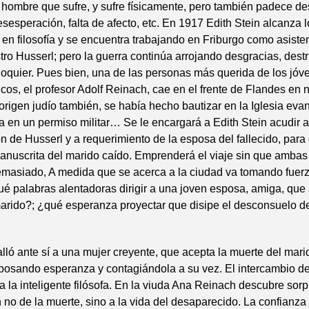
 hombre que sufre, y sufre físicamente, pero también padece de
sesperación, falta de afecto, etc. En 1917 Edith Stein alcanza 
 en filosofía y se encuentra trabajando en Friburgo como asiste
ro Husserl; pero la guerra continúa arrojando desgracias, dest
oquier. Pues bien, una de las personas más querida de los jóv
os, el profesor Adolf Reinach, cae en el frente de Flandes en
origen judío también, se había hecho bautizar en la Iglesia evan
 en un permiso militar… Se le encargará a Edith Stein acudir 
n de Husserl y a requerimiento de la esposa del fallecido, para
nuscrita del marido caído. Emprenderá el viaje sin que ambas
masiado, A medida que se acerca a la ciudad va tomando fuer
ué palabras alentadoras dirigir a una joven esposa, amiga, que
marido?; ¿qué esperanza proyectar que disipe el desconsuelo d
alló ante sí a una mujer creyente, que acepta la muerte del mar
ebosando esperanza y contagiándola a su vez. El intercambio d
a la inteligente filósofa. En la viuda Ana Reinach descubre so
n no de la muerte, sino a la vida del desaparecido. La confianza