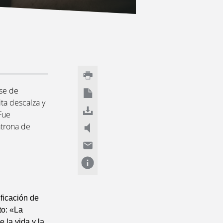
a
ase de
ita descalza y
Fue
atrona de
ificación de
to: «La
 la vida y la