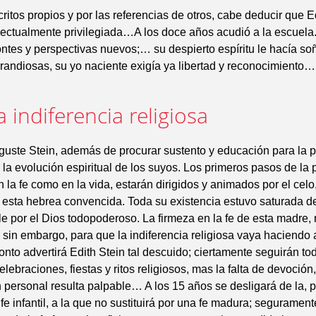
ritos propios y por las referencias de otros, cabe deducir que E
lectualmente privilegiada…A los doce años acudió a la escuela. 
ontes y perspectivas nuevos;… su despierto espíritu le hacía so
andiosas, su yo naciente exigía ya libertad y reconocimiento…
a indiferencia religiosa
uste Stein, además de procurar sustento y educación para la p
r la evolución espiritual de los suyos. Los primeros pasos de l
n la fe como en la vida, estarán dirigidos y animados por el celo,
 esta hebrea convencida. Toda su existencia estuvo saturada 
e por el Dios todopoderoso. La firmeza en la fe de esta madre, 
sin embargo, para que la indiferencia religiosa vaya haciendo 
onto advertirá Edith Stein tal descuido; ciertamente seguirán t
elebraciones, fiestas y ritos religiosos, mas la falta de devoción,
 personal resulta palpable… A los 15 años se desligará de la, p
e infantil, a la que no sustituirá por una fe madura; segurament