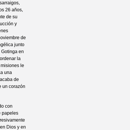
sarraigos,
los 26 años,
nte de su
rucción y
enes
 noviembre de
gélica junto
a Gotinga en
 ordenar la
 misiones le
za una
 acaba de
e un corazón
ido con
e papeles
rpresivamente
 en Dios y en