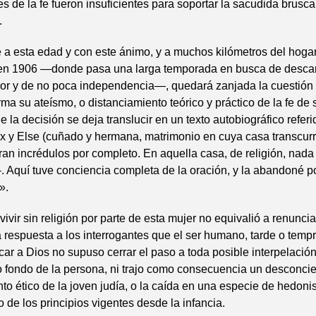
s de la fe fueron insuficientes para soportar la sacudida brusca 
.
a esta edad y con este ánimo, y a muchos kilómetros del hoga
n 1906 —donde pasa una larga temporada en busca de desca
rior y de no poca independencia—, quedará zanjada la cuestión 
rma su ateísmo, o distanciamiento teórico y práctico de la fe de
e la decisión se deja translucir en un texto autobiográfico referi
 y Else (cuñado y hermana, matrimonio en cuya casa transcurr
an incrédulos por completo. En aquella casa, de religión, nada
 Aquí tuve conciencia completa de la oración, y la abandoné p
».
vivir sin religión por parte de esta mujer no equivalió a renuncia
a respuesta a los interrogantes que el ser humano, tarde o temp
car a Dios no supuso cerrar el paso a toda posible interpelació
o fondo de la persona, ni trajo como consecuencia un desconcie
o ético de la joven judía, o la caída en una especie de hedoni
 de los principios vigentes desde la infancia.