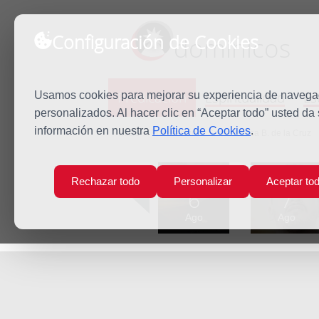
Configuración de Cookies
dominicos
Predicación
Espiritualidad
Es
Usamos cookies para mejorar su experiencia de navegaci
personalizados. Al hacer clic en “Aceptar todo” usted da
información en nuestra
Política de Cookies
.
Inicio
Predicación
Santa Teresa B. de la Cruz
Lun
Mar
Rechazar todo
Personalizar
Aceptar to
6
7
Ago
Ago