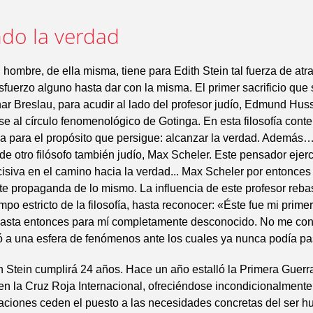
do la verdad
 hombre, de ella misma, tiene para Edith Stein tal fuerza de atr
sfuerzo alguno hasta dar con la misma. El primer sacrificio que
r Breslau, para acudir al lado del profesor judío, Edmund Huss
e al círculo fenomenológico de Gotinga. En esta filosofía cont
a para el propósito que persigue: alcanzar la verdad. Además…
de otro filósofo también judío, Max Scheler. Este pensador ejer
cisiva en el camino hacia la verdad... Max Scheler por entonces 
nte propaganda de lo mismo. La influencia de este profesor reba
ampo estricto de la filosofía, hasta reconocer: «Éste fue mi prime
asta entonces para mí completamente desconocido. No me condu
ó a una esfera de fenómenos ante los cuales ya nunca podía pa
h Stein cumplirá 24 años. Hace un año estalló la Primera Guer
 en la Cruz Roja Internacional, ofreciéndose incondicionalment
aciones ceden el puesto a las necesidades concretas del ser 