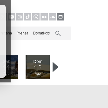
inicana
Prensa
Donativos
Sáb
Dom
11
12
Ago
Ago