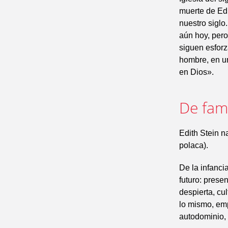
muerte de Edi
nuestro siglo
aún hoy, per
siguen esforz
hombre, en u
en Dios».
De fam
Edith Stein n
polaca).
De la infanci
futuro: presen
despierta, cu
lo mismo, emp
autodominio, 