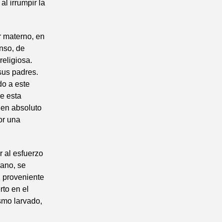
al irrumpir la
r materno, en
nso, de
religiosa.
 sus padres.
do a este
e esta
 en absoluto
or una
r al esfuerzo
rano, se
n proveniente
rto en el
smo larvado,