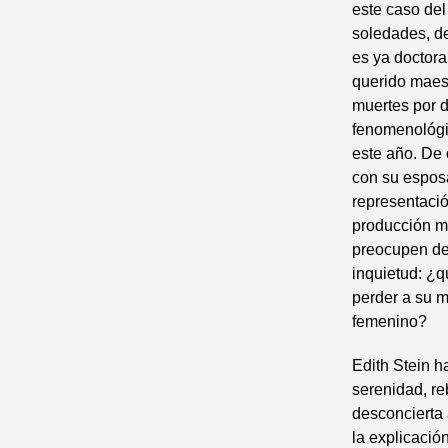
este caso del
soledades, de
es ya doctora
querido maest
muertes por d
fenomenológic
este año. De 
con su esposa
representació
producción ma
preocupen de
inquietud: ¿q
perder a su 
femenino?
Edith Stein h
serenidad, r
desconcierta 
la explicació