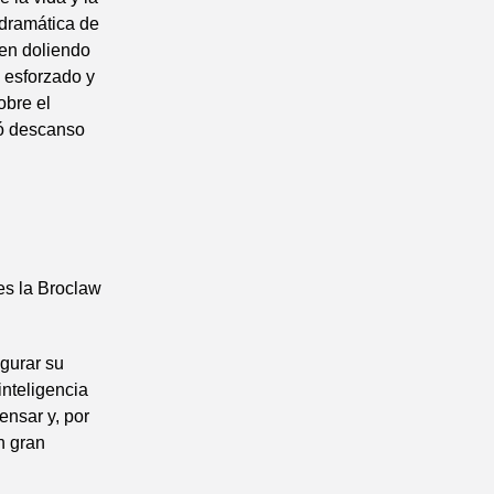
 dramática de
uen doliendo
 esforzado y
obre el
ró descanso
es la Broclaw
igurar su
inteligencia
ensar y, por
n gran