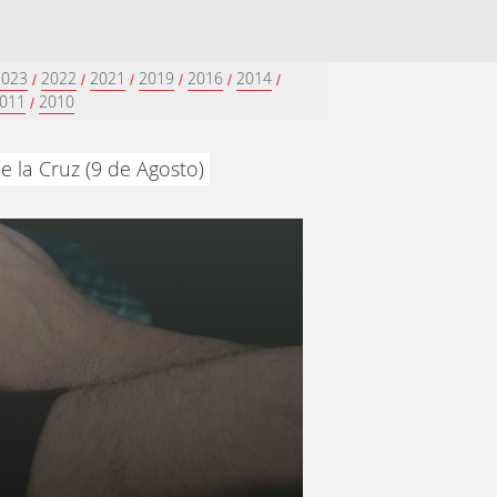
2023
2022
2021
2019
2016
2014
/
/
/
/
/
/
011
2010
/
e la Cruz (9 de Agosto)