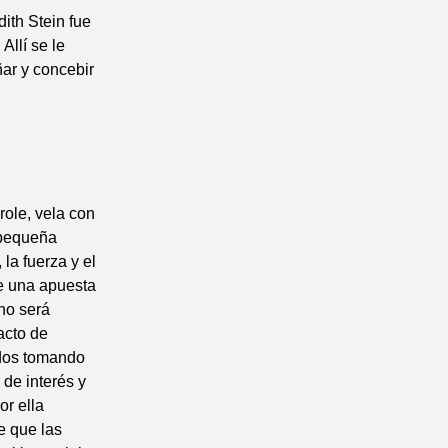
dith Stein fue
Allí se le
ñar y concebir
role, vela con
a pequeña
 la fuerza y el
de una apuesta
no será
acto de
odos tomando
 de interés y
or ella
e que las