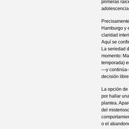
primeras raíce
adolescencia
Precisamente 
Hamburgo y e
claridad inte
Aquí se confi
La seriedad d
momento: Max
temporada) er
—y continúa–.
decisión libre
La opción de 
por hallar un
plantea. Apar
del misterios
comportamient
o el abandono