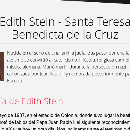
Edith Stein - Santa Teres
Benedicta de la Cruz
Nacida en el seno de una familia judía, tras pasar por una f
ateísmo se convirtió al catolicismo. Filósofa, religiosa carmel
mística alemana. Murió mártir durante la persecución nazi. 
canonizada por Juan Pablo II y nombrada posteriormente p
Europa
ía de Edith Stein
ayo de 1987, en el estadio de Colonia, donde tuvo lugar la beat
brotó de labios del Papa Juan Pablo II el siguiente reconocimien
iglo XX vive hoy un gran día. Nos inclinamos ante el testimonio de