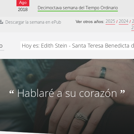
Ago
Decimoctava semana del Tiempo Ordinario
2018
2025
2024
Descargar la semana en ePub
Ver otros años:
/
/
2
io
Hoy es: Edith Stein - Santa Teresa Benedicta d
Hablaré a su corazón
“
”