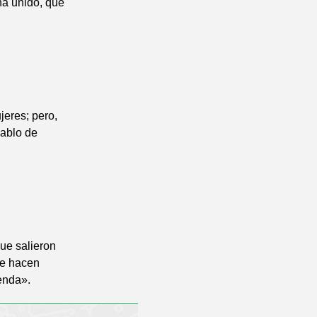
ha unido, que
jeres; pero,
hablo de
ue salieron
se hacen
ienda».