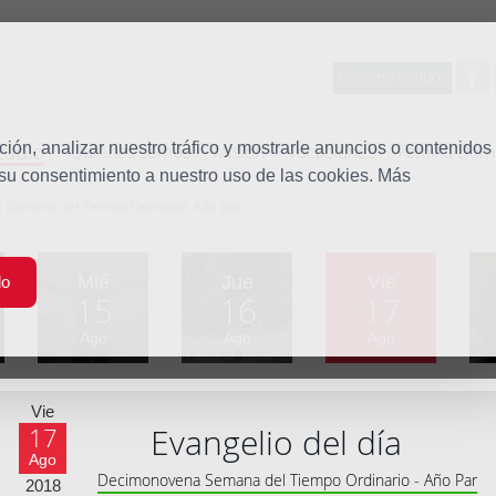
Entorno seguro
tudio
ón, analizar nuestro tráfico y mostrarle anuncios o contenidos
Quiénes somos
Misión
Vocaciones
Familia Dom
 su consentimiento a nuestro uso de las cookies. Más
 Semana del Tiempo Ordinario, Año par
Mié
Jue
Vie
do
15
16
17
Ago
Ago
Ago
Vie
Evangelio del día
17
Ago
Decimonovena Semana del Tiempo Ordinario - Año Par
2018