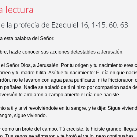
a lectura
e la profecía de Ezequiel 16, 1-15. 60. 63
da esta palabra del Señor:
re, hazle conocer sus acciones detestables a Jerusalén.
e el Señor Dios, a Jerusalén. Por tu origen y tu nacimiento eres 
reo y tu madre hitita. Así fue tu nacimiento: El día en que nacis
rdón, no te lavaron con agua para purificarte, ni te friccionaron c
n pañales. Nadie se apiadó de ti ni hizo por compasión nada de
aversión te arrojaron a campo abierto el día que naciste.
o a ti y te vi revolviéndote en tu sangre, y te dije: Sigue vivien
angre, sigue viviendo.
r como un brote del campo. Tú creciste, te hiciste grande, llegas
o. Tus senos se afirmaron y te brotó el vello, pero continuabas