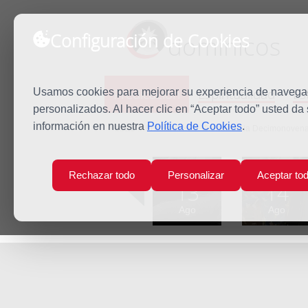
Configuración de Cookies
dominicos
Predicación
Espiritualidad
Es
Usamos cookies para mejorar su experiencia de navegaci
personalizados. Al hacer clic en “Aceptar todo” usted da
información en nuestra
Política de Cookies
.
Inicio
Predicación
Viernes de la Decimonovena
Lun
Mar
Rechazar todo
Personalizar
Aceptar to
13
14
Ago
Ago