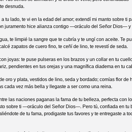
te desnuda.
a tu lado, te vi en la edad del amor; extendí mi manto sobre ti p
n juramento hice alianza contigo —oráculo del Señor Dios— y f
gua, te limpié la sangre que te cubría y te ungí con aceite. Te p
alcé zapatos de cuero fino, te ceñí de lino, te revestí de seda.
on joyas: te puse pulseras en los brazos y un collar en tu cuell
nariz, pendientes en tus orejas y una magnífica diadema en tu c
de oro y plata, vestidos de lino, seda y bordado; comías flor de h
as cada vez más bella y llegaste a ser como una reina.
ntre las naciones paganas la fama de tu belleza, perfecta con l
to sobre ti —oráculo del Señor Dios—. Pero tú, confiada en tu b
valiéndote de tu fama, prodigaste tus favores y te entregaste a to