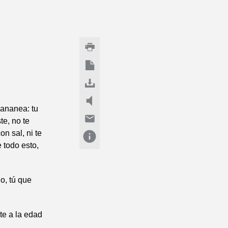
cananea: tu
te, no te
on sal, ni te
 todo esto,
do, tú que
te a la edad