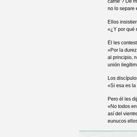
carne”? De mo
no lo separe 
Ellos insistie
«¿Y por qué m
Él les contest
«Por la durez
al principio,
unión ilegíti
Los discípulos
«Si esa es la
Pero él les di
«No todos ent
así del vient
eunucos ellos