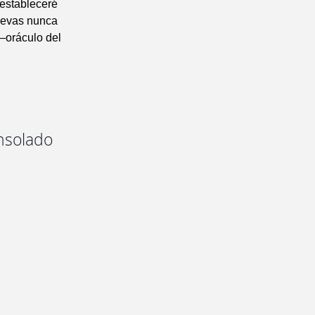
 estableceré
trevas nunca
 —oráculo del
onsolado