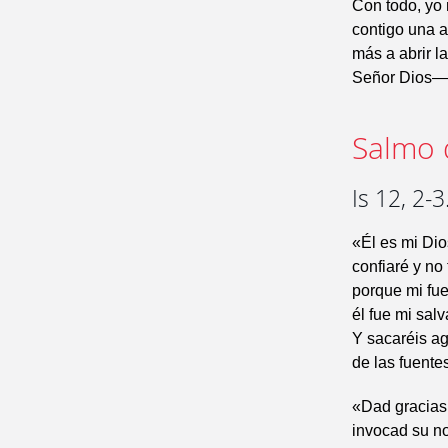
Con todo, yo 
contigo una a
más a abrir l
Señor Dios—
Salmo 
Is 12, 2-
«Él es mi Dio
confiaré y no
porque mi fue
él fue mi sal
Y sacaréis a
de las fuentes
«Dad gracias 
invocad su n