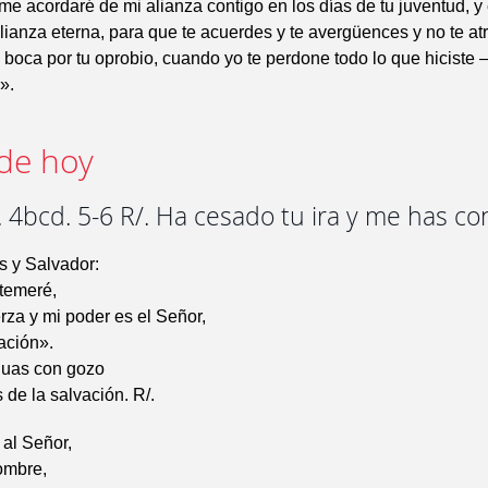
me acordaré de mi alianza contigo en los días de tu juventud, y
lianza eterna, para que te acuerdes y te avergüences y no te a
a boca por tu oprobio, cuando yo te perdone todo lo que hiciste
».
de hoy
3. 4bcd. 5-6 R/. Ha cesado tu ira y me has c
s y Salvador:
 temeré,
rza y mi poder es el Señor,
vación».
guas con gozo
 de la salvación. R/.
al Señor,
ombre,