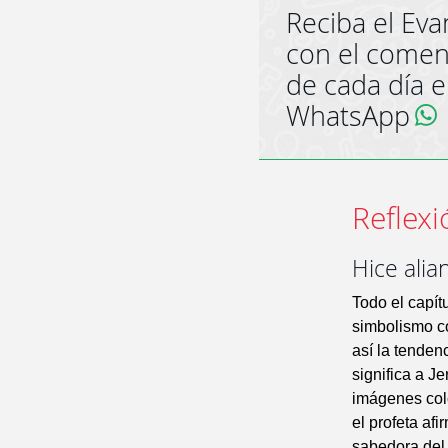
Reciba el Eva
con el comen
de cada día 
WhatsApp
Reflexi
Hice alia
Todo el capít
simbolismo co
así la tende
significa a Je
imágenes colo
el profeta afi
sabedora del 