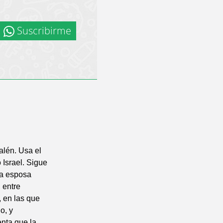
Suscribirme
alén. Usa el
Israel. Sigue
La esposa
, entre
, en las que
o, y
enta que la