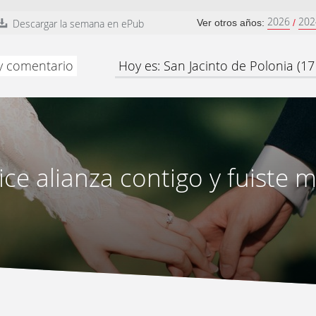
2026
202
Descargar la semana en ePub
Ver otros años:
/
 y comentario
Hoy es: San Jacinto de Polonia (17
ice alianza contigo y fuiste m