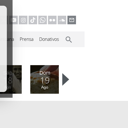
inicana
Prensa
Donativos
Sáb
Dom
18
19
Ago
Ago