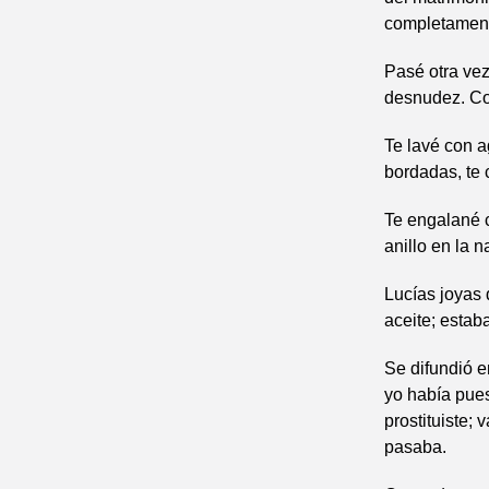
completamen
Pasé otra vez 
desnudez. Co
Te lavé con a
bordadas, te c
Te engalané c
anillo en la 
Lucías joyas 
aceite; estab
Se difundió e
yo había pues
prostituiste; 
pasaba.