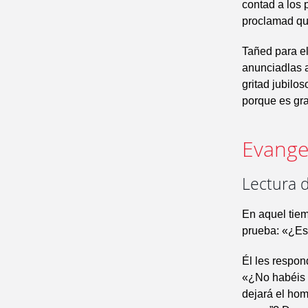
contad a los
proclamad qu
Tañed para el
anunciadlas a 
gritad jubilos
porque es gra
Evangel
Lectura 
En aquel tiem
prueba: «¿Es 
Él les respon
«¿No habéis l
dejará el hom