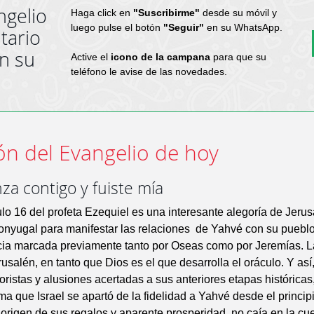
ngelio
Haga click en
"Suscribirme"
desde su móvil y
luego pulse el botón
"Seguir"
en su WhatsApp.
tario
en su
Active el
icono de la campana
para que su
teléfono le avise de las novedades.
ón del Evangelio de hoy
nza contigo y fuiste mía
ulo 16 del profeta Ezequiel es una interesante alegoría de Jerus
nyugal para manifestar las relaciones de Yahvé con su pueblo 
ncia marcada previamente tanto por Oseas como por Jeremías. 
rusalén, en tanto que Dios es el que desarrolla el oráculo. Y así
ristas y alusiones acertadas a sus anteriores etapas históricas
rma que Israel se apartó de la fidelidad a Yahvé desde el principi
origen de sus regalos y aparente prosperidad, no caía en la cu