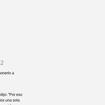
12
ponerlo a
dijo: “Por eso
dos una sola