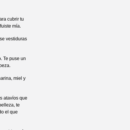
ara cubrir tu
uiste mía.
use vestiduras
o. Te puse un
abeza.
arina, miel y
os atavíos que
elleza, te
do el que