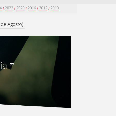
4
2022
2020
2016
2012
2010
/
/
/
/
/
 de Agosto)
ía
”