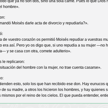
do que ya no son dos, sino una sola carne. Pues lo que Dios 
el hombre».
ron:
andó Moisés darle acta de divorcio y repudiarla?».
ó:
a de vuestro corazón os permitió Moisés repudiar a vuestras mu
 no era así. Pero yo os digo que, si uno repudia a su mujer —no 
ma— y se casa con otra, comete adulterio».
 le replicaron:
 situación del hombre con la mujer, no trae cuenta casarse».
jo:
ienden esto, solo los que han recibido ese don. Hay eunucos q
re de su madre, a otros los hicieron los hombres, y hay quienes 
 mismos por el reino de los cielos. El que pueda entender, ent