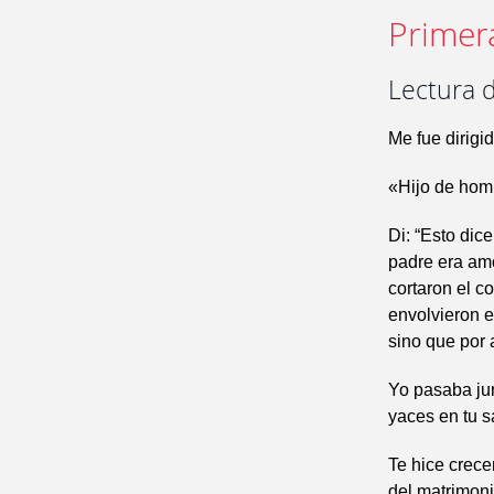
Primer
Lectura d
Me fue dirigi
«Hijo de homb
Di: “Esto dic
padre era amor
cortaron el co
envolvieron e
sino que por 
Yo pasaba junt
yaces en tu s
Te hice crece
del matrimoni