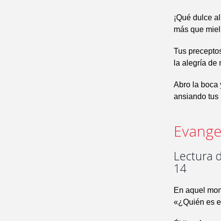
¡Qué dulce al
más que miel 
Tus preceptos
la alegría de 
Abro la boca 
ansiando tus
Evangel
Lectura d
14
En aquel mome
«¿Quién es el