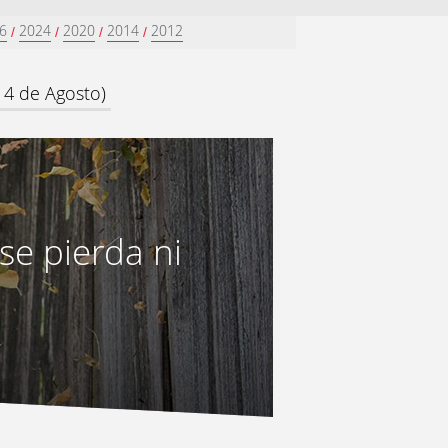
6
2024
2020
2014
2012
/
/
/
/
14 de Agosto)
se pierda ni