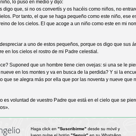
 niño, lo puso en medio y dijo:
 digo que, si no os convertís y os hacéis como niños, no entrar
cielos. Por tanto, el que se haga pequeño como este niño, ese e
reino de los cielos. El que acoge a un niño como este en mi n
despreciar a uno de estos pequeños, porque os digo que sus á
e en los cielos el rostro de mi Padre celestial.
ce? Suponed que un hombre tiene cien ovejas: si una se le pie
 nueve en los montes y va en busca de la perdida? Y si la encu
o que se alegra más por ella que por las noventa y nueve que 
o es voluntad de vuestro Padre que está en el cielo que se pier
os».
ngelio
Haga click en
"Suscribirme"
desde su móvil y
luego pulse el botón
"Seguir"
en su WhatsApp.