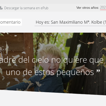
202
Descargar la semana en ePub
Ver otros años:
 comentario
Hoy es: San Maximiliano Mª. Kolbe (
adre del cielo no quiere que 
uno de estos pequeños
”