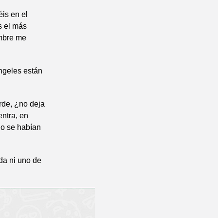
éis en el
s el más
ombre me
ngeles están
rde, ¿no deja
entra, en
no se habían
da ni uno de