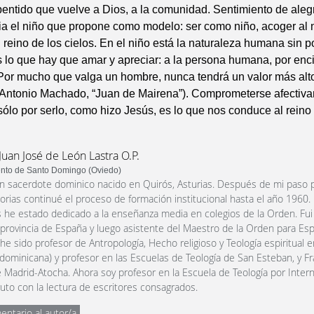
entido que vuelve a Dios, a la comunidad. Sentimiento de alegr
ia el niño que propone como modelo: ser como niño, acoger al 
 reino de los cielos. En el niño está la naturaleza humana sin po
s lo que hay que amar y apreciar: a la persona humana, por en
Por mucho que valga un hombre, nunca tendrá un valor más alt
(Antonio Machado, “Juan de Mairena”). Comprometerse afectiva
ólo por serlo, como hizo Jesús, es lo que nos conduce al reino 
Juan José de León Lastra O.P.
nto de Santo Domingo (Oviedo)
n sacerdote dominico nacido en Quirós, Asturias. Después de mi paso p
orias continué el proceso de formación institucional hasta el año 1960.
 he estado dedicado a la enseñanza media en colegios de la Orden. Fui 
a provincia de España y luego asistente del Maestro de la Orden para Esp
 he sido profesor de Antropología, Hecho religioso y Teología espiritual 
dominicana) y profesor en las Escuelas de Teología de San Esteban, y F
 Madrid-Atocha. Ahora soy profesor en la Escuela de Teología por Intern
uto con la lectura de escritores consagrados.
entario al autor/a