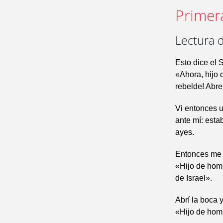
Primer
Lectura d
Esto dice el 
«Ahora, hijo 
rebelde! Abre
Vi entonces 
ante mí: estab
ayes.
Entonces me 
«Hijo de homb
de Israel».
Abrí la boca 
«Hijo de homb