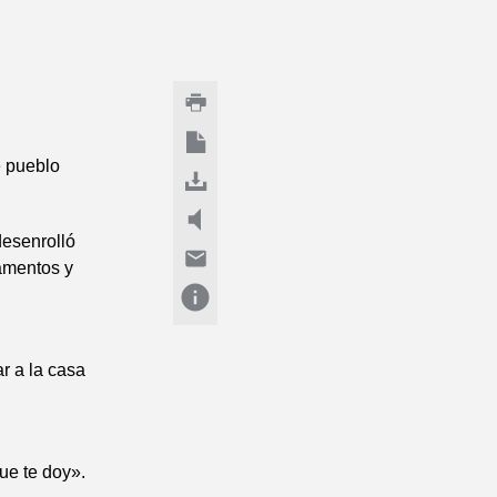
e pueblo
desenrolló
lamentos y
r a la casa
ue te doy».