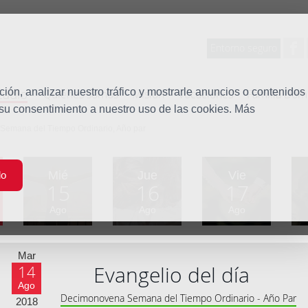
Entorno seguro
tudio
ón, analizar nuestro tráfico y mostrarle anuncios o contenidos
Quiénes somos
Misión
Vocaciones
Familia Dom
 su consentimiento a nuestro uso de las cookies. Más
Semana del Tiempo Ordinario, Año par
Mié
Jue
Vie
do
15
16
17
Ago
Ago
Ago
Mar
Evangelio del día
14
Ago
Decimonovena Semana del Tiempo Ordinario - Año Par
2018