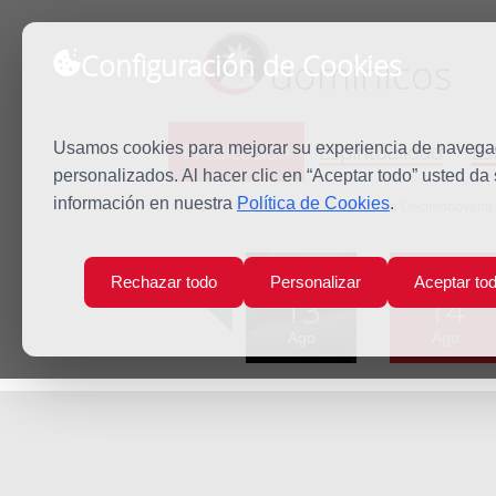
Configuración de Cookies
dominicos
Predicación
Espiritualidad
Es
Usamos cookies para mejorar su experiencia de navegaci
personalizados. Al hacer clic en “Aceptar todo” usted da
información en nuestra
Política de Cookies
.
Inicio
Predicación
Martes de la Decimonovena 
Lun
Mar
Rechazar todo
Personalizar
Aceptar to
13
14
Ago
Ago