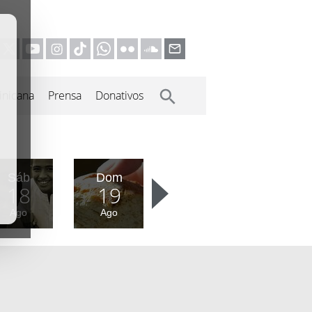
inicana
Prensa
Donativos
Sáb
Dom
18
19
Ago
Ago