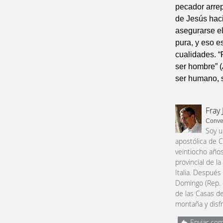
pecador arrep
de Jesús hac
asegurarse el
pura, y eso e
cualidades. “
ser hombre” 
ser humano, s
Fray 
Conve
Soy u
apostólica de C
veintiocho años
provincial de l
Italia. Después
Domingo (Rep. 
de las Casas de
montaña y disfr
Enviar com