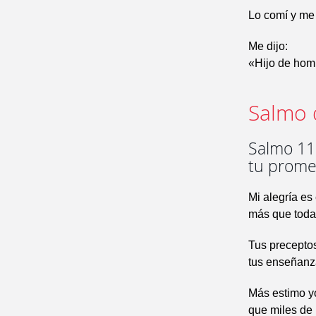
Lo comí y me 
Me dijo:
«Hijo de homb
Salmo 
Salmo 118
tu prome
Mi alegría es
más que todas
Tus preceptos
tus enseñanz
Más estimo yo
que miles de 