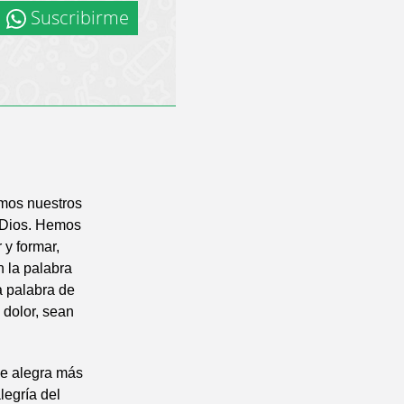
Suscribirme
omos nuestros
s Dios. Hemos
 y formar,
n la palabra
a palabra de
 dolor, sean
se alegra más
legría del