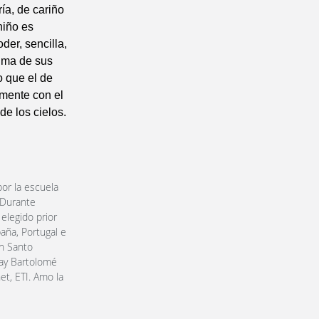
ía, de cariño
niño es
der, sencilla,
cima de sus
o que el de
mente con el
de los cielos.
or la escuela
 Durante
elegido prior
aña, Portugal e
en Santo
ray Bartolomé
et, ETI. Amo la