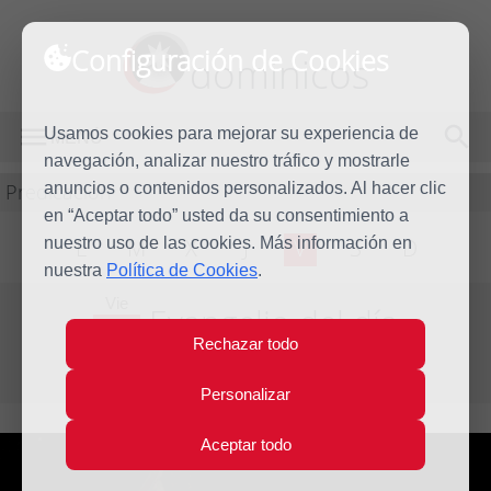
Configuración de Cookies
dominicos
Usamos cookies para mejorar su experiencia de
MENÚ
navegación, analizar nuestro tráfico y mostrarle
Predicación
anuncios o contenidos personalizados. Al hacer clic
en “Aceptar todo” usted da su consentimiento a
nuestro uso de las cookies. Más información en
L
M
X
J
V
S
D
nuestra
Política de Cookies
.
Vie
Evangelio del día
9
Rechazar todo
May
Tercera Semana de Pascua
2025
Personalizar
Aceptar todo