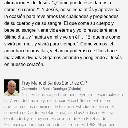
afirmaciones de Jesús: “¿Cómo puede éste darnos a
comer su carne?”. Y Jesús, no se echa atrás y aprovecha
la ocasión para revelarnos las cualidades y propiedades
de su cuerpo y de su sangre. El que come su cuerpo y
bebe su sangre “tiene vida eterna y yo lo resucitaré en el
último día…y “habita en mí y yo en él”… “El que me come
vivirá por mí… y vivirá para siempre”. Como vemos, el
amor hace maravillas, y el amor poderoso de Dios hace
maravillas divinas. Sigamos amando y acogiendo a Jesús
en nuestro corazón.
Fray Manuel Santos Sánchez O.P.
Convento de Santo Domingo (Oviedo)
Nací en León y a partir de unos ejercicios espirituales en
La Virgen del Camino y tras acabar el bachillerato entré en el
noviciado de los dominicos de Palencia. Estudié filosofía en el
convento de Cardedeu (Barcelona) y en Las Caldas de Besaya
(Santander), y teología en el convento de San Esteban de
Salamanca, donde fui ordenado sacerdote en 1968. Mi primer