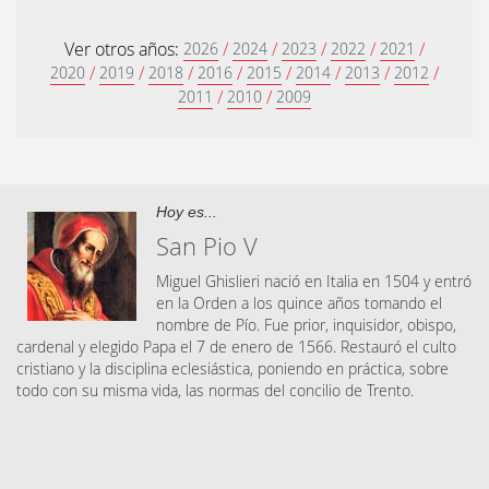
Ver otros años:
/
/
/
/
/
2026
2024
2023
2022
2021
/
/
/
/
/
/
/
/
2020
2019
2018
2016
2015
2014
2013
2012
/
/
2011
2010
2009
Hoy es...
San Pio V
Miguel Ghislieri nació en Italia en 1504 y entró
en la Orden a los quince años tomando el
nombre de Pío. Fue prior, inquisidor, obispo,
cardenal y elegido Papa el 7 de enero de 1566. Res­tauró el culto
cristiano y la disciplina eclesiástica, poniendo en práctica, sobre
todo con su misma vida, las normas del concilio de Trento.