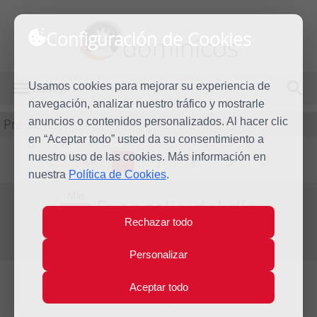
Configuración de Cookies
dominicos
Usamos cookies para mejorar su experiencia de
MENÚ
navegación, analizar nuestro tráfico y mostrarle
Predicación
anuncios o contenidos personalizados. Al hacer clic
en “Aceptar todo” usted da su consentimiento a
nuestro uso de las cookies. Más información en
L
M
X
J
V
S
D
nuestra
Política de Cookies
.
Mié
Evangelio del día
30
Rechazar todo
Abr
Segunda Semana de Pascua
2025
Personalizar
Aceptar todo
Lecturas del día y comentario