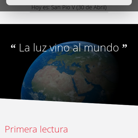
Hoy es: San Pio V (30 de Abril)
La luz vino al mundo
“
”
Primera lectura