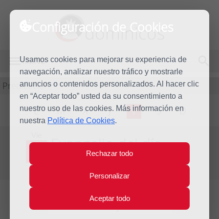
Configuración de Cookies
dominicos
Usamos cookies para mejorar su experiencia de
MENÚ
navegación, analizar nuestro tráfico y mostrarle
Predicación
anuncios o contenidos personalizados. Al hacer clic
en “Aceptar todo” usted da su consentimiento a
nuestro uso de las cookies. Más información en
L
M
X
J
V
S
D
nuestra
Política de Cookies
.
Vie
Evangelio del día
25
Rechazar todo
Jul
Decimosexta Semana del Tiempo Ordinario
2014
Personalizar
Aceptar todo
Lecturas del día y comentario