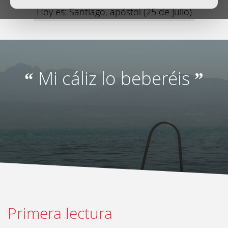
Hoy es: Santiago, apóstol (25 de Julio)
Mi cáliz lo beberéis
“
”
Primera lectura