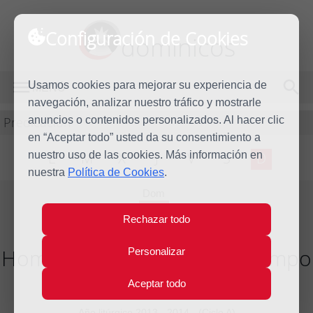
Configuración de Cookies
dominicos
Usamos cookies para mejorar su experiencia de
MENÚ
navegación, analizar nuestro tráfico y mostrarle
Predicación
anuncios o contenidos personalizados. Al hacer clic
en “Aceptar todo” usted da su consentimiento a
nuestro uso de las cookies. Más información en
L
M
X
J
V
S
D
nuestra
Política de Cookies
.
Dom
27
Rechazar todo
Jul
2014
Homilía XVII Domingo del tiempo
Personalizar
ordinario
Aceptar todo
Año litúrgico 2013 - 2014 - (Ciclo A)