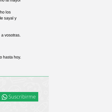
cho la mayor
cho los
de sayal y
 a vosotras.
o hasta hoy.
Suscribirme