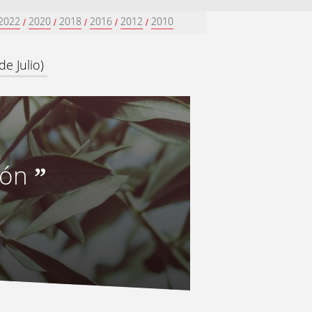
2022
2020
2018
2016
2012
2010
/
/
/
/
/
e Julio)
ión
”