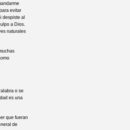
 mandarme
para evitar
i despiste al
culpo a Dios.
yes naturales
z muchas
 como
Palabra o se
edad es una
ner que fueran
eneral de