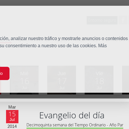
Entorno seguro
tudio
ón, analizar nuestro tráfico y mostrarle anuncios o contenidos
Quiénes somos
Misión
Vocaciones
Familia Dom
 su consentimiento a nuestro uso de las cookies. Más
Mié
Jue
Vie
do
16
17
18
Jul
Jul
Jul
Mar
Evangelio del día
15
Jul
Decimoquinta semana del Tiempo Ordinario - Año Par
2014