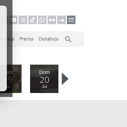
inicana
Prensa
Donativos
Sáb
Dom
19
20
Jul
Jul