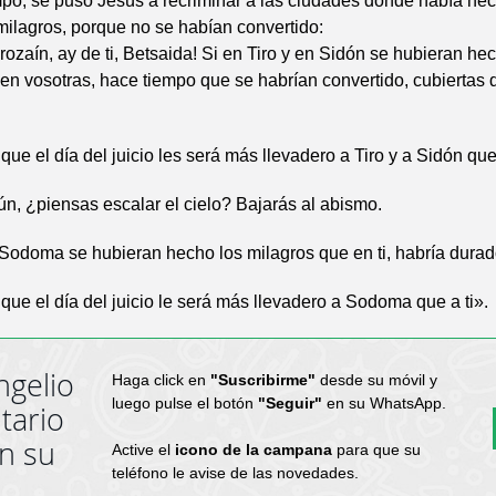
po, se puso Jesús a recriminar a las ciudades donde había he
milagros, porque no se habían convertido:
orozaín, ay de ti, Betsaida! Si en Tiro y en Sidón se hubieran he
en vosotras, hace tiempo que se habrían convertido, cubiertas 
que el día del juicio les será más llevadero a Tiro y a Sidón que
ún, ¿piensas escalar el cielo? Bajarás al abismo.
Sodoma se hubieran hecho los milagros que en ti, habría durad
que el día del juicio le será más llevadero a Sodoma que a ti».
ngelio
Haga click en
"Suscribirme"
desde su móvil y
luego pulse el botón
"Seguir"
en su WhatsApp.
tario
en su
Active el
icono de la campana
para que su
teléfono le avise de las novedades.