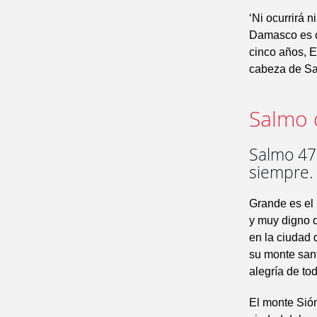
‘Ni ocurrirá n
Damasco es ca
cinco años, Ef
cabeza de Sam
Salmo 
Salmo 47,
siempre.
Grande es el
y muy digno 
en la ciudad 
su monte sant
alegría de toda
El monte Sión,