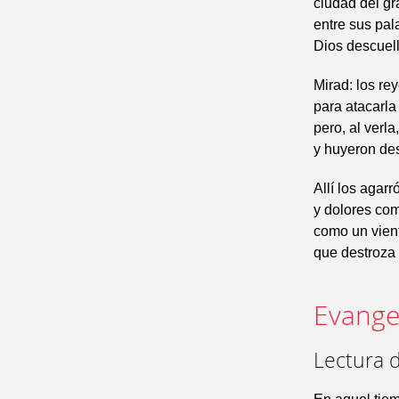
ciudad del gr
entre sus pal
Dios descuell
Mirad: los re
para atacarla 
pero, al verl
y huyeron des
Allí los agarr
y dolores com
como un vient
que destroza 
Evangel
Lectura 