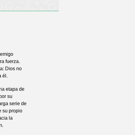
nemigo
ra fuerza.
a: Dios no
 él.
una etapa de
por su
arga serie de
e su propio
cia la
n.