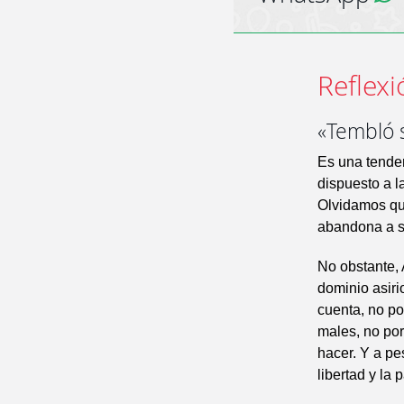
Reflexi
«Tembló 
Es una tende
dispuesto a l
Olvidamos que
abandona a su
No obstante, 
dominio asiri
cuenta, no po
males, no por
hacer. Y a pe
libertad y la 