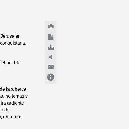
r Jerusalén
 conquistarla.
del pueblo
de la alberca
ma, no temas y
ira ardiente
jo de
a, entremos