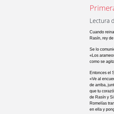
Primer
Lectura d
Cuando reinab
Rasín, rey de 
Se lo comunic
«Los arameos
como se agita
Entonces el S
«Ve al encuen
de arriba, ju
que tu corazó
de Rasín y Si
Romelías tram
en ella y pon