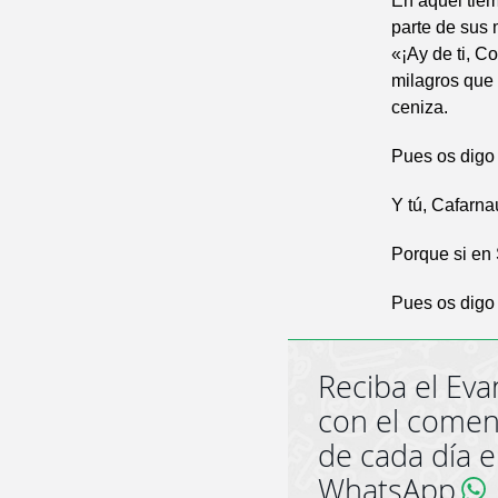
En aquel tiem
parte de sus 
«¡Ay de ti, C
milagros que 
ceniza.
Pues os digo 
Y tú, Cafarna
Porque si en 
Pues os digo 
Reciba el Eva
con el comen
de cada día 
WhatsApp