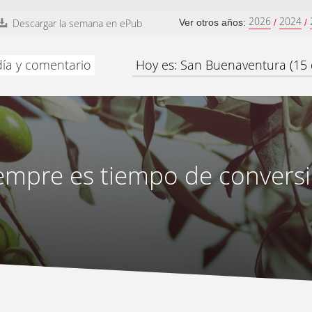
2026
2024
Descargar la semana en ePub
Ver otros años:
/
/
día y comentario
Hoy es: San Buenaventura (15 d
empre es tiempo de convers