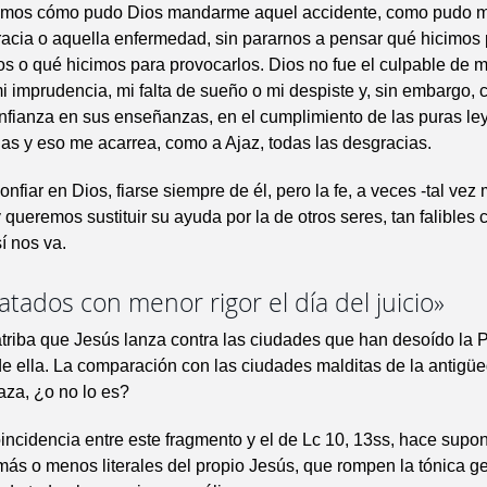
amos cómo pudo Dios mandarme aquel accidente, como pudo
acia o aquella enfermedad, sin pararnos a pensar qué hicimos 
s o qué hicimos para provocarlos. Dios no fue el culpable de m
mi imprudencia, mi falta de sueño o mi despiste y, sin embargo, 
onfianza en sus enseñanzas, en el cumplimiento de las puras le
s y eso me acarrea, como a Ajaz, todas las desgracias.
onfiar en Dios, fiarse siempre de él, pero la fe, a veces -tal ve
y queremos sustituir su ayuda por la de otros seres, tan falibles
í nos va.
atados con menor rigor el día del juicio»
atriba que Jesús lanza contra las ciudades que han desoído la 
e ella. La comparación con las ciudades malditas de la antigü
aza, ¿o no lo es?
coincidencia entre este fragmento y el de Lc 10, 13ss, hace supo
ás o menos literales del propio Jesús, que rompen la tónica g