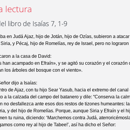
a lectura
el libro de Isaías 7, 1-9
a en Judá Ajaz, hijo de Jotán, hijo de Ozías, subieron a ataca
Siria, y Pécaj, hijo de Romelías, rey de Israel, pero no lograron
aron a la casa de David:
 han acampado en Efraín», y se agitó su corazón y el corazón 
n los árboles del bosque con el viento».
eñor dijo a Isaías:
tro de Ajaz, con tu hijo Sear Yasub, hacia el extremo del canal 
nto a la calzada del campo del batanero y dile: “Conserva la cal
n no desfallezca ante esos dos restos de tizones humeantes: la 
ria, y del hijo de Romelías. Porque, aunque Siria y Efraín y el hi
en tu ruina, diciendo: ‘Marchemos contra Judá, aterroricémosl
gamos como rey al hijo de Tabee!’, así ha dicho el Señor: