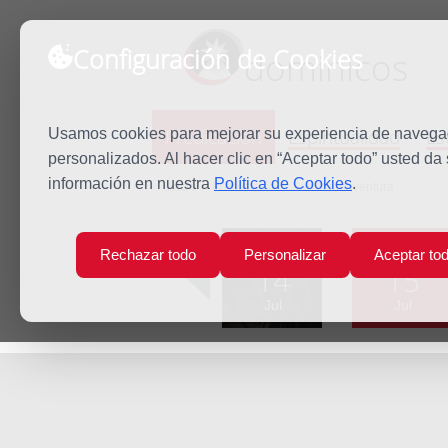
Configuración de Cookies
dominicos
Predicación
Espiritualidad
Es
Usamos cookies para mejorar su experiencia de navegaci
personalizados. Al hacer clic en “Aceptar todo” usted da
información en nuestra
Política de Cookies
.
Inicio
Predicación
San Buenaventura
Lun
Mar
Rechazar todo
Personalizar
Aceptar to
14
15
Jul
Jul