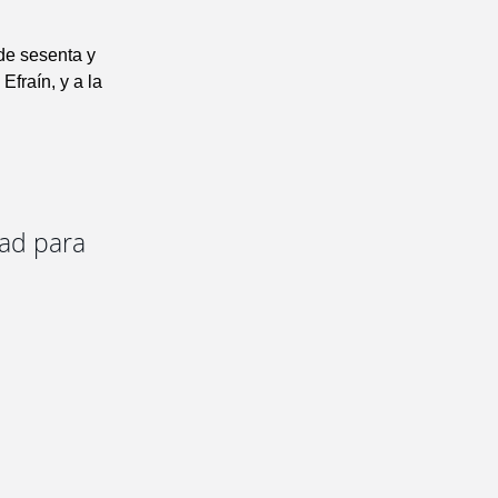
de sesenta y
Efraín, y a la
dad para