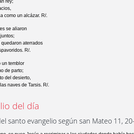
an rey;
acios,
a como un alcázar. R/.
yes se aliaron
juntos;
a, quedaron aterrados
pavoridos. R/.
ó un temblor
o de parto;
o del desierto,
las naves de Tarsis. R/.
io del día
del santo evangelio según san Mateo 11, 20