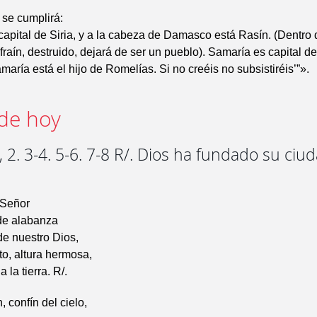
i se cumplirá:
pital de Siria, y a la cabeza de Damasco está Rasín. (Dentro 
raín, destruido, dejará de ser un pueblo). Samaría es capital de 
aría está el hijo de Romelías. Si no creéis no subsistiréis’”».
de hoy
 2. 3-4. 5-6. 7-8 R/. Dios ha fundado su ciu
 Señor
de alabanza
de nuestro Dios,
o, altura hermosa,
 la tierra. R/.
 confín del cielo,