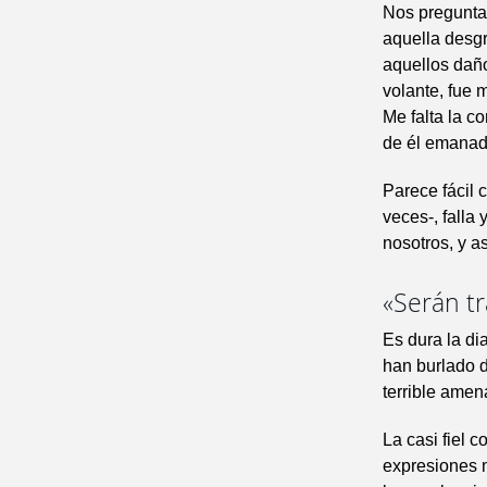
Nos pregunt
aquella desgr
aquellos daño
volante, fue 
Me falta la c
de él emanada
Parece fácil c
veces-, falla 
nosotros, y as
«Serán tr
Es dura la di
han burlado d
terrible amen
La casi fiel 
expresiones m