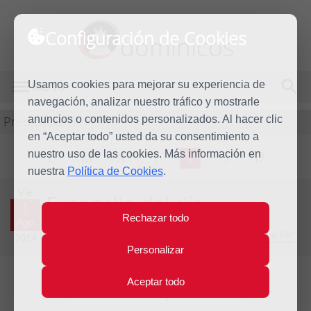
Configuración de Cookies
dominicos
Usamos cookies para mejorar su experiencia de
MENÚ
navegación, analizar nuestro tráfico y mostrarle
Predicación
anuncios o contenidos personalizados. Al hacer clic
en “Aceptar todo” usted da su consentimiento a
nuestro uso de las cookies. Más información en
L
M
X
J
V
S
D
nuestra
Política de Cookies
.
Vie
Evangelio del día
1
Rechazar todo
Ago
Decimoséptima semana del Tiempo Ordinario - Año Par
2014
Personalizar
Aceptar todo
Lecturas del día y comentario