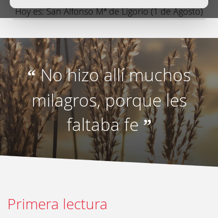
Hoy es: San Alfonso Mª de Ligorio (1 de Agosto)
No hizo allí muchos
“
milagros, porque les
faltaba fe
”
Primera lectura