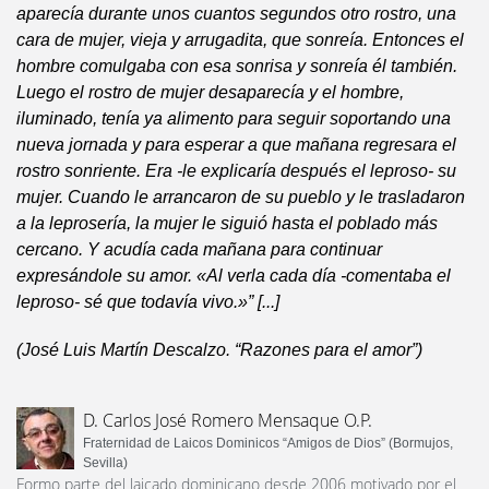
aparecía durante unos cuantos segundos otro rostro, una
cara de mujer, vieja y arrugadita, que sonreía. Entonces el
hombre comulgaba con esa sonrisa y sonreía él también.
Luego el rostro de mujer desaparecía y el hombre,
iluminado, tenía ya alimento para seguir soportando una
nueva jornada y para esperar a que mañana regresara el
rostro sonriente. Era -le explicaría después el leproso- su
mujer. Cuando le arrancaron de su pueblo y le trasladaron
a la leprosería, la mujer le siguió hasta el poblado más
cercano. Y acudía cada mañana para continuar
expresándole su amor. «Al verla cada día -comentaba el
leproso- sé que todavía vivo.»” [...]
(José Luis Martín Descalzo. “Razones para el amor”)
D. Carlos José Romero Mensaque O.P.
Fraternidad de Laicos Dominicos “Amigos de Dios” (Bormujos,
Sevilla)
Formo parte del laicado dominicano desde 2006 motivado por el