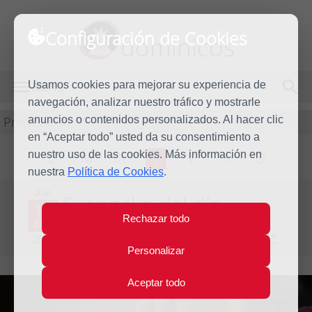
Configuración de Cookies
dominicos
Usamos cookies para mejorar su experiencia de
MENÚ
navegación, analizar nuestro tráfico y mostrarle
Predicación
anuncios o contenidos personalizados. Al hacer clic
en “Aceptar todo” usted da su consentimiento a
nuestro uso de las cookies. Más información en
L
M
X
J
V
S
D
nuestra
Política de Cookies
.
Jue
Evangelio del día
11
Rechazar todo
Ene
Primera semana del Tiempo Ordinario - Año Par
2024
Personalizar
Aceptar todo