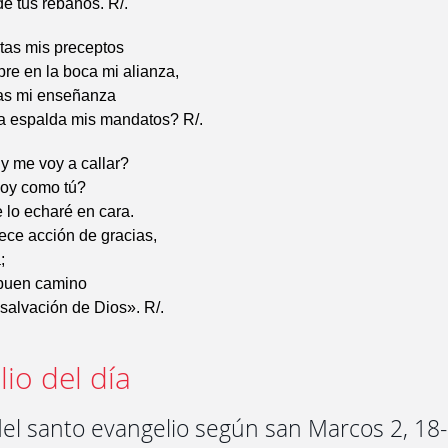
de tus rebaños. R/.
tas mis preceptos
pre en la boca mi alianza,
tas mi enseñanza
la espalda mis mandatos? R/.
y me voy a callar?
oy como tú?
e lo echaré en cara.
ece acción de gracias,
;
 buen camino
 salvación de Dios». R/.
io del día
del santo evangelio según san Marcos 2, 18