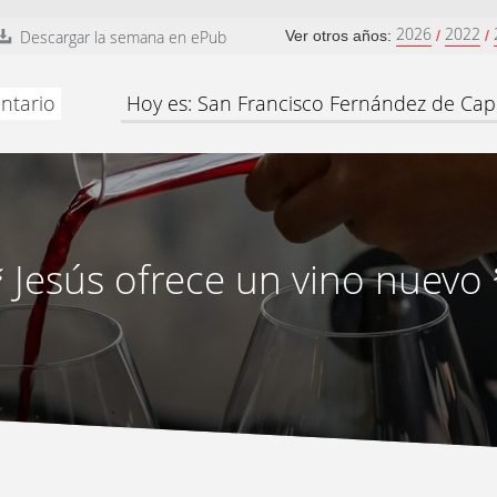
2026
2022
Descargar la semana en ePub
Ver otros años:
/
/
ntario
Hoy es: San Francisco Fernández de Capi
Jesús ofrece un vino nuevo
“