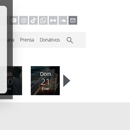
inicana
Prensa
Donativos
Sáb
Dom
20
21
Ene
Ene