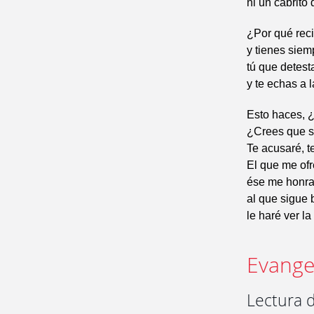
ni un cabrito 
¿Por qué reci
y tienes siem
tú que detes
y te echas a 
Esto haces, ¿
¿Crees que s
Te acusaré, t
El que me ofr
ése me honra
al que sigue
le haré ver la
Evangel
Lectura 