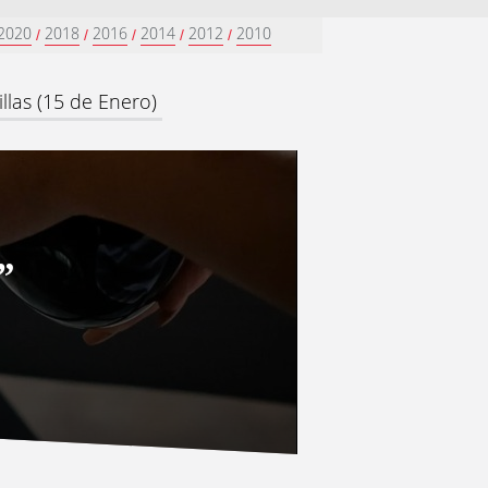
2020
2018
2016
2014
2012
2010
/
/
/
/
/
llas (15 de Enero)
”