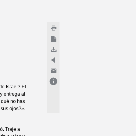
de Israel? El
y entrega al
r qué no has
 sus ojos?».
. Traje a