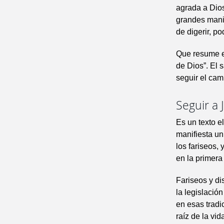
agrada a Dios
grandes manif
de digerir, p
Que resume el
de Dios”. El 
seguir el cam
Seguir a 
Es un texto e
manifiesta un
los fariseos,
en la primera
Fariseos y di
la legislació
en esas tradi
raíz de la vid