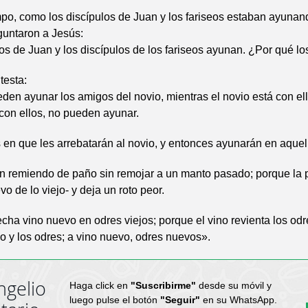
po, como los discípulos de Juan y los fariseos estaban ayunand
guntaron a Jesús:
os de Juan y los discípulos de los fariseos ayunan. ¿Por qué lo
testa:
en ayunar los amigos del novio, mientras el novio está con el
 con ellos, no pueden ayunar.
 en que les arrebatarán al novio, y entonces ayunarán en aquel
 remiendo de paño sin remojar a un manto pasado; porque la pi
o de lo viejo- y deja un roto peor.
ha vino nuevo en odres viejos; porque el vino revienta los odr
no y los odres; a vino nuevo, odres nuevos».
ngelio
Haga click en
"Suscribirme"
desde su móvil y
luego pulse el botón
"Seguir"
en su WhatsApp.