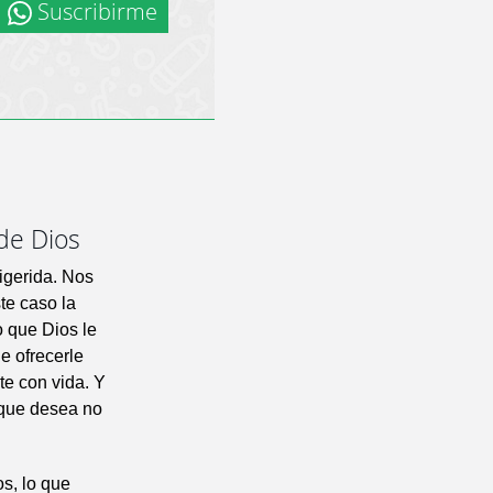
Suscribirme
 de Dios
digerida. Nos
te caso la
o que Dios le
e ofrecerle
te con vida. Y
 que desea no
os, lo que