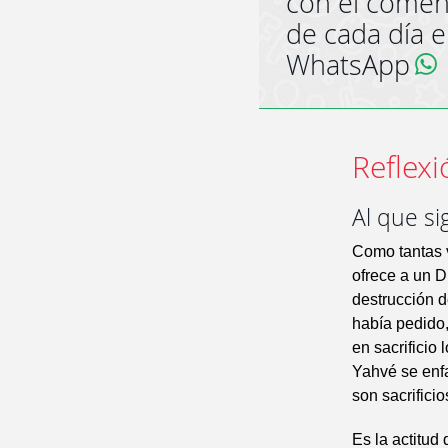
con el comen
de cada día 
WhatsApp
Reflexi
Al que si
Como tantas v
ofrece a un D
destrucción d
había pedido,
en sacrificio
Yahvé se enfa
son sacrifici
Es la actitud 