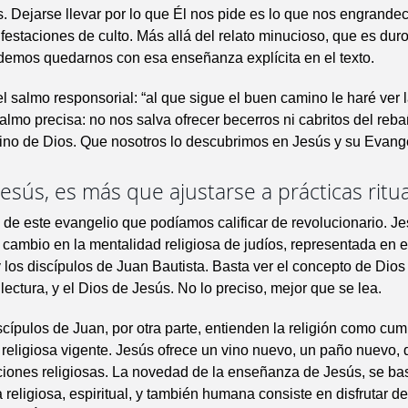
. Dejarse llevar por lo que Él nos pide es lo que nos engrande
estaciones de culto. Más allá del relato minucioso, que es dur
odemos quedarnos con esa enseñanza explícita en el texto.
 salmo responsorial: “al que sigue el buen camino le haré ver 
salmo precisa: no nos salva ofrecer becerros ni cabritos del reba
ino de Dios. Que nosotros lo descubrimos en Jesús y su Evange
Jesús, es más que ajustarse a prácticas ritu
l de este evangelio que podíamos calificar de revolucionario. J
 cambio en la mentalidad religiosa de judíos, representada en 
 y los discípulos de Juan Bautista. Basta ver el concepto de Dio
 lectura, y el Dios de Jesús. No lo preciso, mejor que se lea.
scípulos de Juan, por otra parte, entienden la religión como cu
n religiosa vigente. Jesús ofrece un vino nuevo, un paño nuevo,
ciones religiosas. La novedad de la enseñanza de Jesús, se ba
a religiosa, espiritual, y también humana consiste en disfrutar d