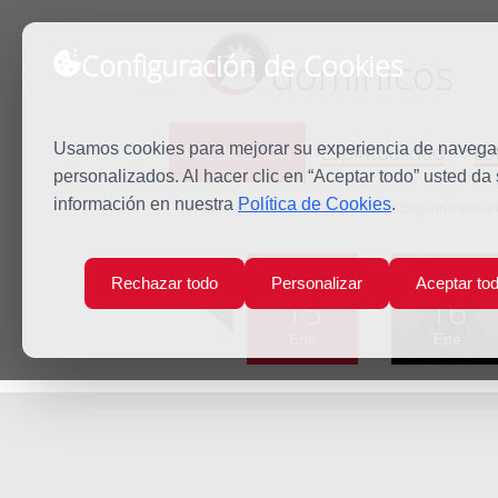
Configuración de Cookies
dominicos
Predicación
Espiritualidad
Es
Usamos cookies para mejorar su experiencia de navegaci
personalizados. Al hacer clic en “Aceptar todo” usted da
información en nuestra
Política de Cookies
.
Inicio
Predicación
Lunes de la Segunda semana
Lun
Mar
Rechazar todo
Personalizar
Aceptar to
15
16
Ene
Ene