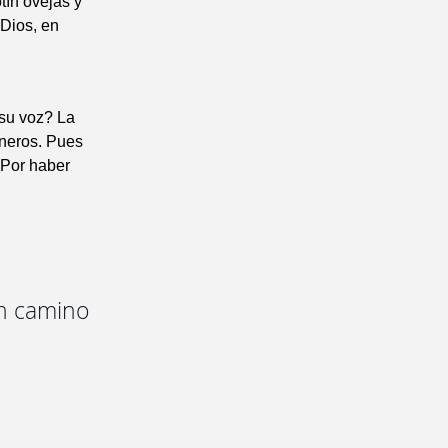
tín ovejas y
 Dios, en
 su voz? La
rneros. Pues
. Por haber
en camino