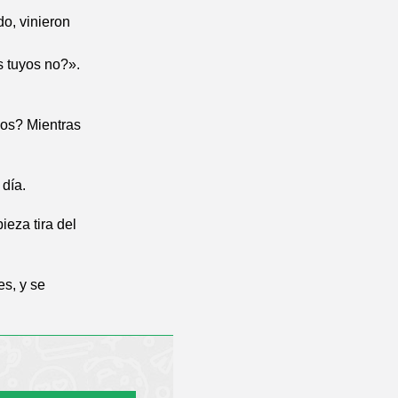
o, vinieron
s tuyos no?».
los? Mientras
 día.
eza tira del
es, y se