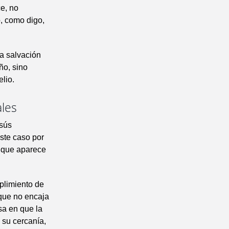
ce, no
o, como digo,
la salvación
ño, sino
lio.
ales
esús
este caso por
s que aparece
mplimiento de
 que no encaja
sa en que la
e su cercanía,