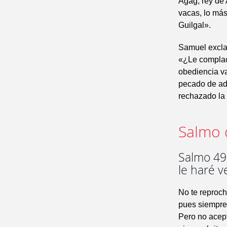
Agag, rey de 
vacas, lo más
Guilgal».
Samuel excl
«¿Le complace
obediencia va
pecado de adi
rechazado la 
Salmo 
Salmo 49,
le haré v
No te reprocho
pues siempre 
Pero no acept