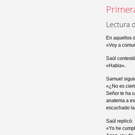
Primer
Lectura d
En aquellos d
«Voy a comun
Saúl contestó
«Habla».
Samuel sigui
«¿No es ciert
Señor te ha u
anatema a es
escuchado la 
Saúl replicó:
«Yo he cumpli