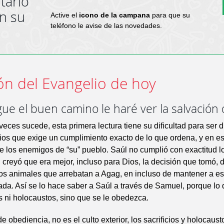
tario
en su
Active el
icono de la campana
para que su
teléfono le avise de las novedades.
ón del Evangelio de hoy
gue el buen camino le haré ver la salvación
eces sucede, esta primera lectura tiene su dificultad para ser 
ios que exige un cumplimiento exacto de lo que ordena, y en es
e los enemigos de “su” pueblo. Saúl no cumplió con exactitud l
 creyó que era mejor, incluso para Dios, la decisión que tomó, d
 los animales que arrebatan a Agag, en incluso de mantener a es
da. Así se lo hace saber a Saúl a través de Samuel, porque lo
os ni holocaustos, sino que se le obedezca.
de obediencia, no es el culto exterior, los sacrificios y holocaust