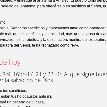
Amalec, y entregué al anatema a Amalec. El pueblo tomó del bo
 selecto del anatema, para ofrecérselo en sacrificio al Señor, tu
amó:
n al Señor los sacrificios y holocaustos tanto como obedecer
le más que el sacrificio, y la docilidad, más que la grasa de ca
vinación es la rebeldía y la obstinación, mentira de los terafim
palabra del Señor, te ha rechazado como rey».
de hoy
 8-9. 16bc-17. 21 y 23: R/. Al que sigue bu
er la salvación de Dios
 tus sacrificios,
están tus holocaustos ante mi.
aré un becerro de tu casa,