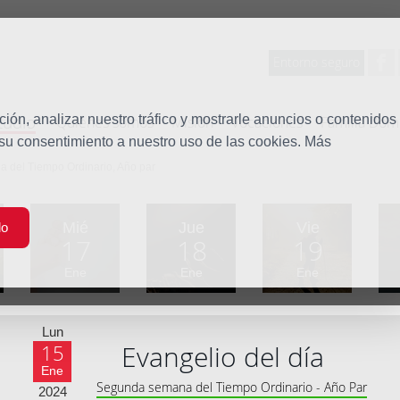
Entorno seguro
tudio
ón, analizar nuestro tráfico y mostrarle anuncios o contenidos
Quiénes somos
Misión
Vocaciones
Familia Dom
 su consentimiento a nuestro uso de las cookies. Más
 del Tiempo Ordinario, Año par
Mié
Jue
Vie
do
17
18
19
Ene
Ene
Ene
Lun
Evangelio del día
15
Ene
Segunda semana del Tiempo Ordinario - Año Par
2024