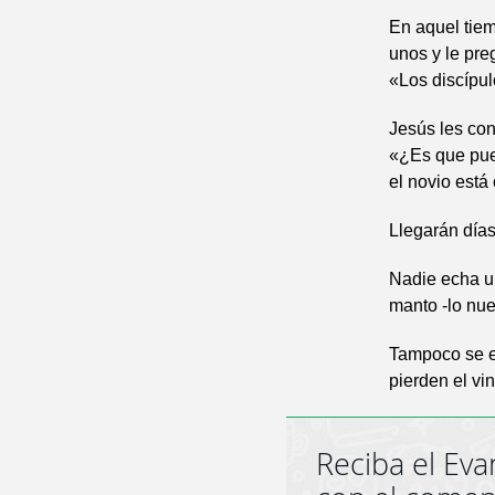
En aquel tiem
unos y le pre
«Los discípul
Jesús les con
«¿Es que pued
el novio está
Llegarán días
Nadie echa un
manto -lo nuev
Tampoco se ec
pierden el vi
Reciba el Eva