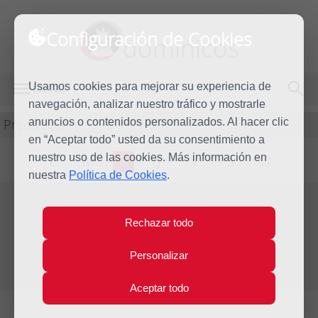
Configuración de Cookies
dominicos
Usamos cookies para mejorar su experiencia de
MENÚ
navegación, analizar nuestro tráfico y mostrarle
Predicación
anuncios o contenidos personalizados. Al hacer clic
en “Aceptar todo” usted da su consentimiento a
nuestro uso de las cookies. Más información en
L
M
X
J
V
S
D
nuestra
Política de Cookies
.
Evangelio del día
Rechazar todo
Mié
2
Personalizar
May
Quinta Semana de Pascua
2018
Aceptar todo