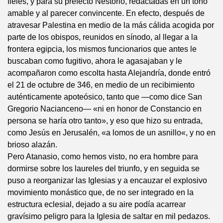
fieles, y para su prefecto Nestorio, redactadas en un tono
amable y al parecer convincente. En efecto, después de
atravesar Palestina en medio de la más cálida acogida por
parte de los obispos, reunidos en sínodo, al llegar a la
frontera egipcia, los mismos funcionarios que antes le
buscaban como fugitivo, ahora le agasajaban y le
acompañaron como escolta hasta Alejandría, donde entró
el 21 de octubre de 346, en medio de un recibimiento
auténticamente apoteósico, tanto que —como dice San
Gregorio Nacianceno— «ni en honor de Constancio en
persona se haría otro tanto», y eso que hizo su entrada,
como Jesús en Jerusalén, «a lomos de un asnillo«, y no en
brioso alazán.
Pero Atanasio, como hemos visto, no era hombre para
dormirse sobre los laureles del triunfo, y en seguida se
puso a reorganizar las Iglesias y a encauzar el explosivo
movimiento monástico que, de no ser integrado en la
estructura eclesial, dejado a su aire podía acarrear
gravísimo peligro para la Iglesia de saltar en mil pedazos.