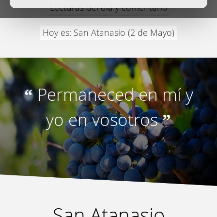
Lecturas del día y comentario
Hoy es: San Atanasio (2 de Mayo)
Permaneced en mí y
“
yo en vosotros
”
San Atanasio