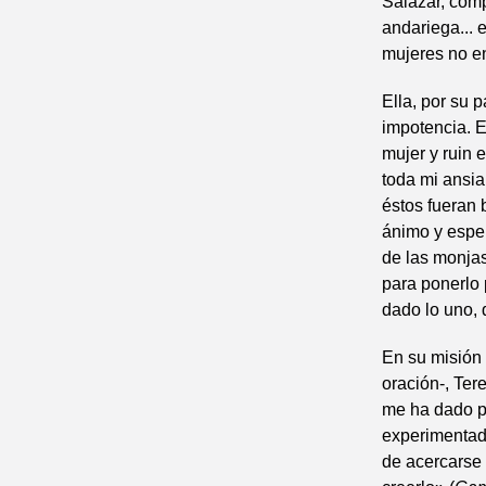
Salazar, com
andariega...
mujeres no e
Ella, por su 
impotencia. E
mujer y ruin 
toda mi ansia
éstos fueran 
ánimo y esper
de las monjas
para ponerlo 
dado lo uno, d
En su misión 
oración-, Ter
me ha dado p
experimentad
de acercarse 