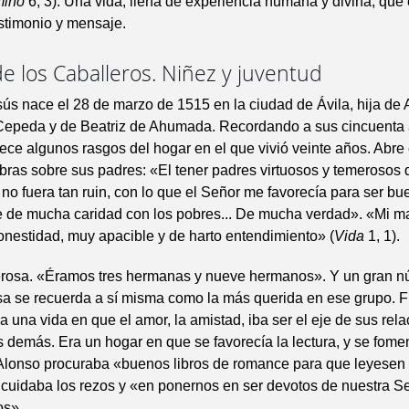
mino
6, 3). Una vida, llena de experiencia humana y divina, que 
stimonio y mensaje.
de los Caballeros. Niñez y juventud
ús nace el 28 de marzo de 1515 en la ciudad de Ávila, hija de
epeda y de Beatriz de Ahumada. Recordando a sus cincuenta
rece algunos rasgos del hogar en el que vivió veinte años. Abre e
bras sobre sus padres: «El tener padres virtuosos y temerosos
o no fuera tan ruin, con lo que el Señor me favorecía para ser bu
 de mucha caridad con los pobres... De mucha verdad». «Mi m
nestidad, muy apacible y de harto entendimiento» (
Vida
1, 1).
rosa. «Éramos tres hermanas y nueve hermanos». Y un gran n
esa se recuerda a sí misma como la más querida en ese grupo. 
 una vida en que el amor, la amistad, iba ser el eje de sus rel
s demás. Era un hogar en que se favorecía la lectura, y se fome
Alonso procuraba «buenos libros de romance para que leyesen 
 cuidaba los rezos y «en ponernos en ser devotos de nuestra S
os».