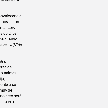
onvalecencia,
iernos— con
romance».
as de Dios,
 de cuando
ve...» (
Vida
trar
erza de
dio ánimos
ja,
ente a su
 «muy de
no creo será
ntra en el