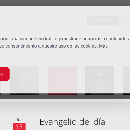
Entorno seguro
tudio
ón, analizar nuestro tráfico y mostrarle anuncios o contenidos
Quiénes somos
Misión
Vocaciones
Familia Dom
 su consentimiento a nuestro uso de las cookies. Más
Mié
Jue
Vie
do
14
15
16
Oct
Oct
Oct
Evangelio del día
Jue
15