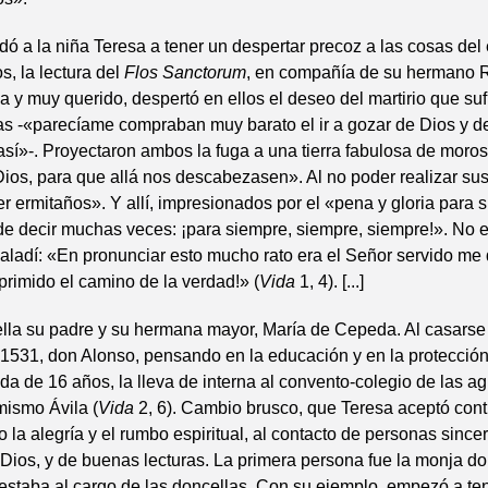
dó a la niña Teresa a tener un despertar precoz a las cosas del e
s, la lectura del
Flos Sanctorum
, en compañía de su hermano 
a y muy querido, despertó en ellos el deseo del martirio que suf
as -«parecíame compraban muy barato el ir a gozar de Dios y 
sí»-. Proyectaron ambos la fuga a una tierra fabulosa de moro
ios, para que allá nos descabezasen». Al no poder realizar su
r ermitaños». Y allí, impresionados por el «pena y gloria para 
e decir muchas veces: ¡para siempre, siempre, siempre!». No 
aladí: «En pronunciar esto mucho rato era el Señor servido m
primido el camino de la verdad!» (
Vida
1, 4). [...]
lla su padre y su hermana mayor, María de Cepeda. Al casarse
1531, don Alonso, pensando en la educación y en la protección
da de 16 años, la lleva de interna al convento-colegio de las a
mismo Ávila (
Vida
2, 6). Cambio brusco, que Teresa aceptó cont
o la alegría y el rumbo espiritual, al contacto de personas since
Dios, y de buenas lecturas. La primera persona fue la monja d
estaba al cargo de las doncellas. Con su ejemplo, empezó a ten