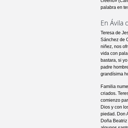
creerlo» (
Ca
palabra en te
En Ávila 
Teresa de Jes
Sánchez de C
niñez, nos of
vida con pala
bastara, si y
padre hombre
grandísima ho
Familia nume
criados. Ter
comienzo para
Dios y con lo
piedad. Don 
Doña Beatriz
algunos sant