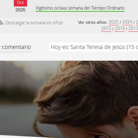
Oct
Vigésimo octava semana del Tiempo Ordinario
2026
2025
2024
Descargar la semana en ePub
Ver otros años:
/
/
2015
2014
201
/
/
 y comentario
Hoy es: Santa Teresa de Jesús (15