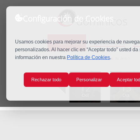
Configuración de Cookies
dominicos
Predicación
Espiritualidad
Es
Usamos cookies para mejorar su experiencia de navegaci
personalizados. Al hacer clic en “Aceptar todo” usted da
información en nuestra
Política de Cookies
.
Inicio
Predicación
Santa Teresa de Jesús
Lun
Mar
Rechazar todo
Personalizar
Aceptar to
12
13
Oct
Oct