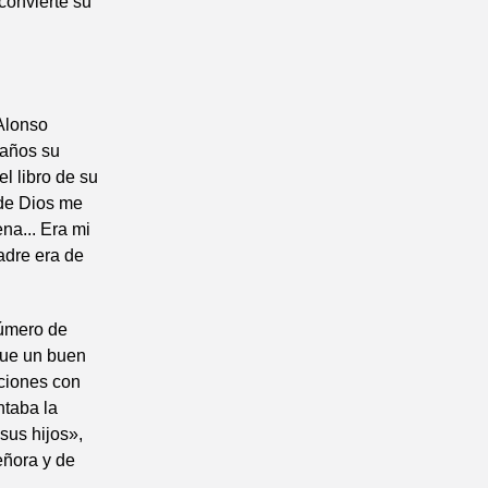
convierte su
 Alonso
 años su
l libro de su
 de Dios me
ena... Era mi
adre era de
úmero de
Fue un buen
aciones con
ntaba la
sus hijos»,
eñora y de