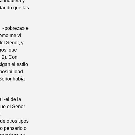
a inquieta y
dando que las
su «pobreza» e
como me vi
del Señor, y
gos, que
, 2). Con
igan el estilo
posibilidad
 Señor había
l -el de la
que el Señor
a
de otros tipos
lo pensarlo o