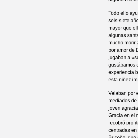
Todo ello ayu
seis-siete año
mayor que ell
algunas sant
mucho morir a
por amor de D
jugaban a «se
gustábamos d
experiencia b
esta niñez im
Velaban por e
mediados de 
joven agracia
Gracia en el 
recobró pront
centradas en 
Briceño, que 