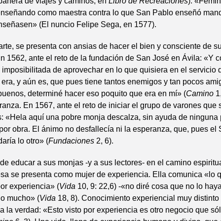
pañera de viajes y caminos, en
Libro de Recreaciones
). «Fémin
 enseñando como maestra contra lo que San Pablo enseñó man
nseñasen» (El nuncio Felipe Sega, en 1577).
parte, se presenta con ansias de hacer el bien y consciente de 
n 1562, ante el reto de la fundación de San José en Ávila: «Y 
e imposibilitada de aprovechar en lo que quisiera en el servicio 
 era, y aún es, que pues tiene tantos enemigos y tan pocos ami
buenos, determiné hacer eso poquito que era en mí» (
Camino
1
anza. En 1567, ante el reto de iniciar el grupo de varones que s
: «Hela aquí una pobre monja descalza, sin ayuda de ninguna 
por obra. El ánimo no desfallecía ni la esperanza, que, pues el
aría lo otro» (
Fundaciones
2, 6).
de educar a sus monjas -y a sus lectores- en el camino espiritua
esa se presenta como mujer de experiencia. Ella comunica «lo 
or experiencia» (
Vida
10, 9: 22,6) -«no diré cosa que no lo hay
o mucho» (
Vida
18, 8). Conocimiento experiencial muy distinto 
a la verdad: «Esto visto por experiencia es otro negocio que só