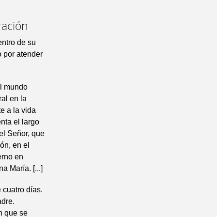
ración
entro de su
o por atender
 el mundo
al en la
e a la vida
nta el largo
el Señor, que
ón, en el
erno en
 María. [...]
 cuatro días.
adre.
en que se