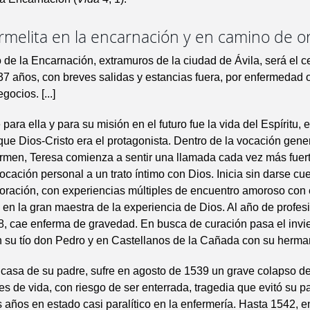
rmelita en la encarnación y en camino de o
 de la Encarnación, extramuros de la ciudad de Ávila, será el c
37 años, con breves salidas y estancias fuera, por enfermedad 
ocios. [...]
para ella y para su misión en el futuro fue la vida del Espíritu,
l que Dios-Cristo era el protagonista. Dentro de la vocación gener
men, Teresa comienza a sentir una llamada cada vez más fuert
vocación personal a un trato íntimo con Dios. Inicia sin darse cue
oración, con experiencias múltiples de encuentro amoroso con 
n en la gran maestra de la experiencia de Dios. Al año de profesi
8, cae enferma de gravedad. En busca de curación pasa el invi
 su tío don Pedro y en Castellanos de la Cañada con su hermana
casa de su padre, sufre en agosto de 1539 un grave colapso de
es de vida, con riesgo de ser enterrada, tragedia que evitó su p
s años en estado casi paralítico en la enfermería. Hasta 1542, 