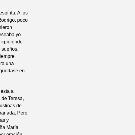
spíritu. A los
Rodrigo, poco
rieron
deseaba yo
s «pidiendo
s sueños,
siempre,
era una
e quedase en
 ésta a
 de Teresa,
gustinas de
rariada. Pero
ras y
oña María
er oración,