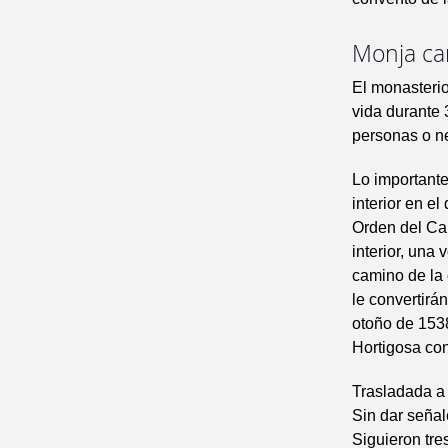
Monja ca
El monasterio
vida durante 
personas o neg
Lo importante 
interior en e
Orden del Car
interior, una 
camino de la 
le convertirá
otoño de 153
Hortigosa con
Trasladada a 
Sin dar señal
Siguieron tre