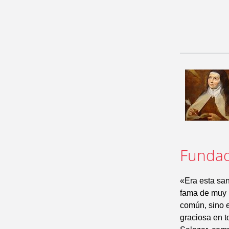
Fundad
«Era esta sa
fama de muy h
común, sino e
graciosa en t