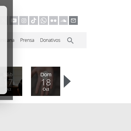
inicana
Prensa
Donativos
Sáb
Dom
17
18
Oct
Oct