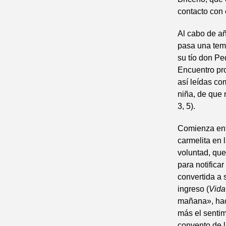
contacto con 
Al cabo de añ
pasa una temp
su tío don P
Encuentro pro
así leídas co
niña, de que 
3, 5).
Comienza ent
carmelita en 
voluntad, que
para notifica
convertida a
ingreso (
Vid
mañana», hac
más el sentim
convento de 