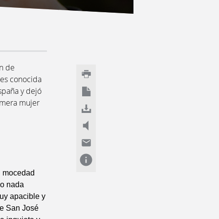
en de
 es conocida
spaña y dejó
rimera mujer
su mocedad
no nada
muy apacible y
 de San José