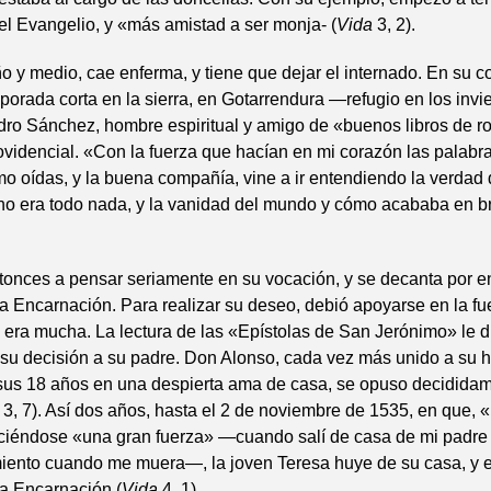
el Evangelio, y «más amistad a ser monja- (
Vida
3, 2).
o y medio, cae enferma, y tiene que dejar el internado. En su c
orada corta en la sierra, en Gotarrendura —refugio en los inv
edro Sánchez, hombre espiritual y amigo de «buenos libros de 
videncial. «Con la fuerza que hacían en mi corazón las palabr
mo oídas, y la buena compañía, vine a ir entendiendo la verdad
no era todo nada, y la vanidad del mundo y cómo acababa en bre
onces a pensar seriamente en su vocación, y se decanta por en
la Encarnación. Para realizar su deseo, debió apoyarse en la fu
 era mucha. La lectura de las «Epístolas de San Jerónimo» le 
r su decisión a su padre. Don Alonso, cada vez más unido a su hi
 sus 18 años en una despierta ama de casa, se opuso decididam
a
3, 7). Así dos años, hasta el 2 de noviembre de 1535, en que,
iéndose «una gran fuerza» —cuando salí de casa de mi padre 
iento cuando me muera—, la joven Teresa huye de su casa, y e
la Encarnación (
Vida
4, 1).