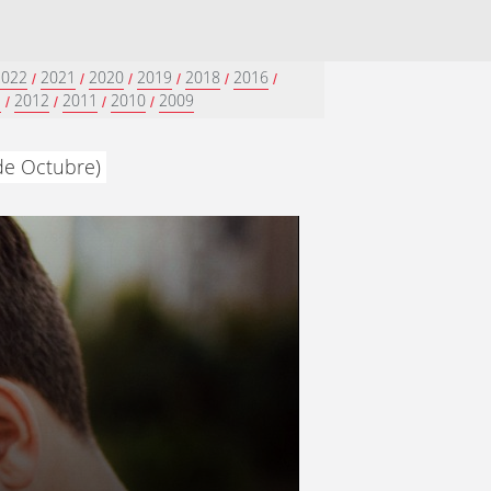
2022
2021
2020
2019
2018
2016
/
/
/
/
/
/
3
2012
2011
2010
2009
/
/
/
/
 de Octubre)