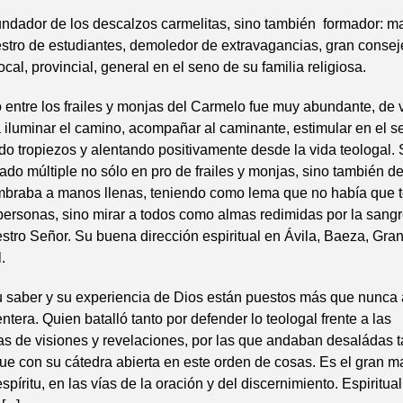
undador de los descalzos carmelitas, sino también formador: m
stro de estudiantes, demoledor de extravagancias, gran conse
cal, provincial, general en el seno de su familia religiosa.
 entre los frailes y monjas del Carmelo fue muy abundante, de 
a iluminar el camino, acompañar al caminante, estimular en el 
ndo tropiezos y alentando positivamente desde la vida teologal.
ado múltiple no sólo en pro de frailes y monjas, sino también d
mbraba a manos llenas, teniendo como lema que no había que 
ersonas, sino mirar a todos como almas redimidas por la sang
estro Señor. Su buena dirección espiritual en Ávila, Baeza, Gr
.
u saber y su experiencia de Dios están puestos más que nunca 
entera. Quien batalló tanto por defender lo teologal frente a las
s de visiones y revelaciones, por las que andaban desaládas t
ue con su cátedra abierta en este orden de cosas. Es el gran m
píritu, en las vías de la oración y del discernimiento. Espiritua