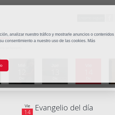
Entorno seguro
tudio
ón, analizar nuestro tráfico y mostrarle anuncios o contenidos
Quiénes somos
Misión
Vocaciones
Familia Dom
 su consentimiento a nuestro uso de las cookies. Más
ana de Adviento
Mié
Jue
Vie
do
12
13
14
Dic
Dic
Dic
Evangelio del día
Vie
14