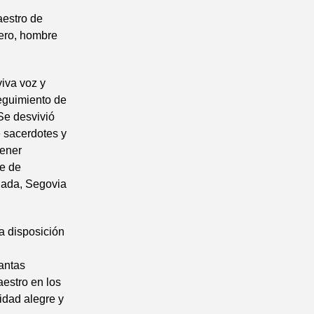
aestro de
jero, hombre
viva voz y
seguimiento de
 Se desvivió
e sacerdotes y
tener
re de
anada, Segovia
a disposición
antas
aestro en los
lidad alegre y