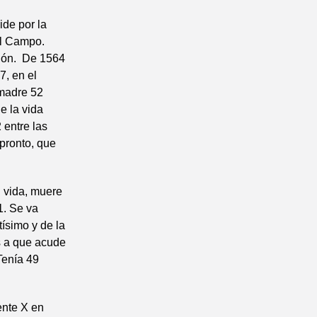
ide por la
el Campo.
sión. De 1564
, en el
 madre 52
e la vida
 entre las
pronto, que
u vida, muere
1. Se va
tísimo y de la
s a que acude
Tenía 49
ente X en