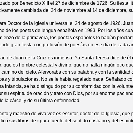
ado por Benedicto XIII el 27 de diciembre de 1726. Su fiesta li
itivamente cambiada del 24 de noviembre al 14 de diciembre, su 
lara Doctor de la Iglesia universal el 24 de agosto de 1926. Juan
no de los poetas de lengua española en 1993. Por los años cuar
mienzo de la primavera, los poetas españoles lo habían procla
endo gran fiesta con profusión de poesías en ese día de cada a
ad de Juan de la Cruz es inmensa. Ya Santa Teresa dice de él 
, que es hombre celestial y divino, que no halla ningún otro que
l camino del cielo. Afervoraba con su palabra y con la santidad 
bas y tribulaciones. No se le había regalado nada. Señalado co
na infancia, se ha distinguido por su conformidad con la volunta
or su espíritu de oración y trato con Dios, por su enorme pacienc
de la cárcel y de su última enfermedad.
to y maestro de viva voz es escritor, doctor de la Iglesia, que
ificó sus libros de «pura fuente del sentido cristiano y del espírit