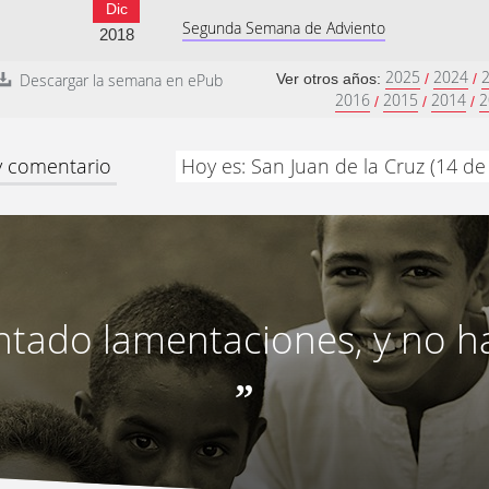
Dic
Segunda Semana de Adviento
2018
2025
2024
Descargar la semana en ePub
Ver otros años:
/
/
2016
2015
2014
2
/
/
/
 y comentario
Hoy es: San Juan de la Cruz (14 de
tado lamentaciones, y no ha
”