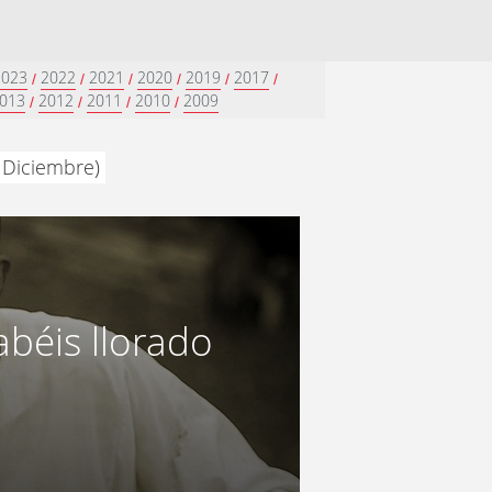
2023
2022
2021
2020
2019
2017
/
/
/
/
/
/
013
2012
2011
2010
2009
/
/
/
/
 Diciembre)
béis llorado