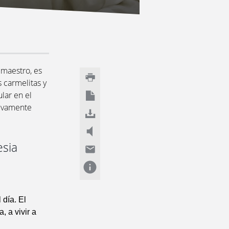
 maestro, es
s carmelitas y
lar en el
tivamente
esia
 día. El
, a vivir a