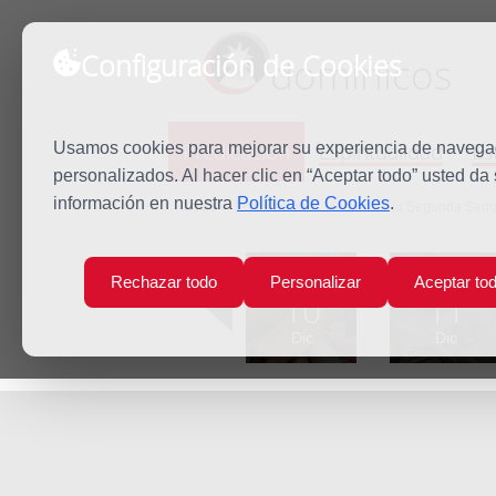
Configuración de Cookies
dominicos
Predicación
Espiritualidad
Es
Usamos cookies para mejorar su experiencia de navegaci
personalizados. Al hacer clic en “Aceptar todo” usted da
información en nuestra
Política de Cookies
.
Inicio
Predicación
Viernes de la Segunda Sem
Lun
Mar
Rechazar todo
Personalizar
Aceptar to
10
11
Dic
Dic