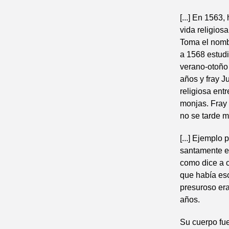
[...] En 1563
vida religios
Toma el nomb
a 1568 estud
verano-otoño
años y fray J
religiosa ent
monjas. Fray 
no se tarde mu
[...] Ejemplo
santamente en
como dice a c
que había esc
presuroso era
años.
Su cuerpo fu