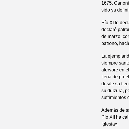
1675. Canoniz
sido ya defin
Pío XI le dec
declaró patro
de marzo, co
patrono, haci
La ejemplarid
siempre santo
afervore en e
llena de prue
desde su tier
su dulzura, p
sufrimientos 
Además de san
Pío XII ha cal
Iglesia».