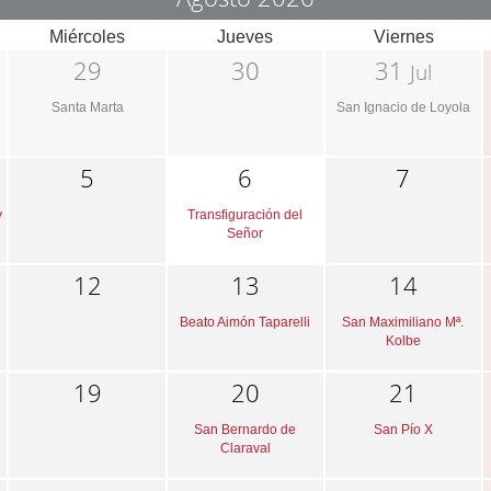
Miércoles
Jueves
Viernes
29
30
31
Jul
Santa Marta
San Ignacio de Loyola
5
6
7
y
Transfiguración del
Señor
12
13
14
Beato Aimón Taparelli
San Maximiliano Mª.
Kolbe
19
20
21
San Bernardo de
San Pío X
Claraval