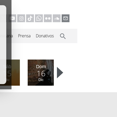
inicana
Prensa
Donativos
Sáb
Dom
15
16
Dic
Dic