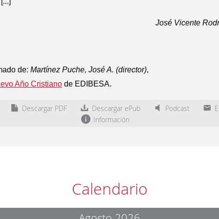
...]
José Vicente Rodr
mado de:
Martínez Puche, José A. (director)
,
evo Año Cristiano
de EDIBESA.
Descargar PDF
Descargar ePub
Podcast
En
Información
Calendario
Agosto 2026