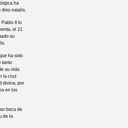
túrgica ha
dies natalis.
 Pablo II lo
enta, el 21
mado su
ño.
que ha sido
 tanto
de su vida
n la cruz
d divina, por
ia en los
 por boca de
u de la