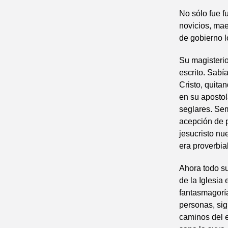
No sólo fue f
novicios, mae
de gobierno lo
Su magisterio
escrito. Sabí
Cristo, quita
en su apostol
seglares. Se
acepción de p
jesucristo nu
era proverbial
Ahora todo s
de la Iglesia 
fantasmagoría
personas, sig
caminos del es