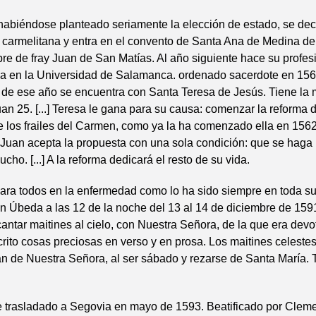
, habiéndose planteado seriamente la elección de estado, se dec
a carmelitana y entra en el convento de Santa Ana de Medina d
re de fray Juan de San Matías. Al año siguiente hace su profe
ia en la Universidad de Salamanca. ordenado sacerdote en 1567
 de ese año se encuentra con Santa Teresa de Jesús. Tiene la
uan 25. [...] Teresa le gana para su causa: comenzar la reforma d
re los frailes del Carmen, como ya la ha comenzado ella en 1562
Juan acepta la propuesta con una sola condición: que se haga 
cho. [...] A la reforma dedicará el resto de su vida.
 para todos en la enfermedad como lo ha sido siempre en toda s
 Úbeda a las 12 de la noche del 13 al 14 de diciembre de 159
antar maitines al cielo, con Nuestra Señora, de la que era devo
rito cosas preciosas en verso y en prosa. Los maitines celeste
n de Nuestra Señora, al ser sábado y rezarse de Santa María. 
e trasladado a Segovia en mayo de 1593. Beatificado por Clem