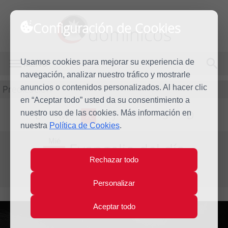
Configuración de Cookies
dominicos
Usamos cookies para mejorar su experiencia de
MENÚ
navegación, analizar nuestro tráfico y mostrarle
Predicación
anuncios o contenidos personalizados. Al hacer clic
en “Aceptar todo” usted da su consentimiento a
nuestro uso de las cookies. Más información en
L
M
X
J
V
S
D
nuestra
Política de Cookies
.
Mié
Evangelio del día
5
Rechazar todo
Dic
Primera semana de Adviento
2018
Personalizar
Aceptar todo