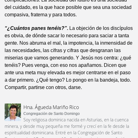
del cuidado, es la que hace posible que sea una sociedad
compasiva, fraterna y para todos.
“¿Cuántos panes tenéis?”
.
La objeción de los discípulos
es obvia, de dónde sacar lo necesario para saciar a tanta
gente. Nos abruma el mal, la impotencia, la inmensidad de
las necesidades, las cifras y cifras que desgranan las
miserias que vamos generando. Y Jesús nos centra: ¿qué
tenéis? Pues venga, con eso nos apañamos. Dicen que
ante una meta muy elevada es mejor centrarse en el paso
a dar primero. ¿Qué tengo? Lo pongo en la bandeja, todo.
Compartir, partirse con otros, darse.
Hna. Águeda Mariño Rico
Congregación de Santo Domingo
Soy religiosa dominica nacida en Asturias, en la cuenca
minera, y desde muy pequeña me formé y crecí en la fe desde la
espiritualidad dominicana. Entré en la Congregación de Santo